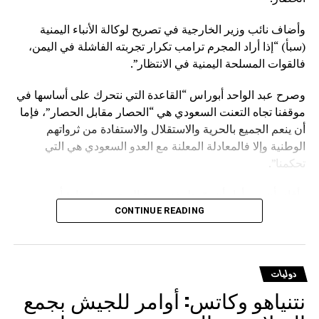
وأضاف نائب وزير الخارجية في تصريح لوكالة الأنباء اليمنية
(سبأ) “إذا أراد المجرم ترامب تكرار تجربته الفاشلة في اليمن،
فالقوات المسلحة اليمنية في الانتظار”.
وصرح عبد الواحد أبوراس “القاعدة التي نتحرك على أساسها في
موقفنا تجاه التعنت السعودي هي “الحصار مقابل الحصار”، فإما
أن ينعم الجميع بالحرية والاستقلال والاستفادة من ثرواتهم
الوطنية وإلا فالمعادلة المعلنة مع العدو السعودي هي التي
تحكمنا”.
وأفاد بأن من أراد أن يوّرط نفسه مع السعودية فهذا شأنه
وسيدفع ثمنا باهظا نتيجة قراره الخاطئ، مؤكدا أنهم يتحركون
CONTINUE READING
وفق حقوق مشروعة كفلتها كافة الأعراف والقوانين والمواثيق.
وشدد على أنه لا يوجد قانون على الأرض يصادر الحقوق
دوليات
المشروعة للشعوب إلا قانون الغاب، مشيرا إلى أن على
نتنياهو وكاتس: أوامر للجيش بجمع
السعودية أن تعي جيدا أن المخرج الوحيد لرفع الحصار عنها يتمثل
في رفع الحصار عن اليمن.