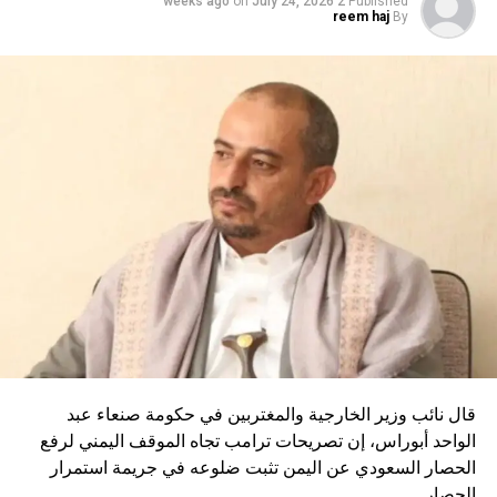
on
July 24, 2026
2 weeks ago
Published
reem haj
By
حلول سلمية تستند إلى القانون الدولي والاحترام المتبادل وتوازن
المصالح”.
RELATED TOPICS:
UP NEX
الخطوط التركية تعلق رحلاتها إلى 10 دول في الشرق
لأوسط
DON'T MISS
هرتسوغ يبارك عملية “زئير الأسد” الأمريكية الإسرائيلية ضد
إيران
قال نائب وزير الخارجية والمغتربين في حكومة صنعاء عبد
الواحد أبوراس، إن تصريحات ترامب تجاه الموقف اليمني لرفع
الحصار السعودي عن اليمن تثبت ضلوعه في جريمة استمرار
الحصار.