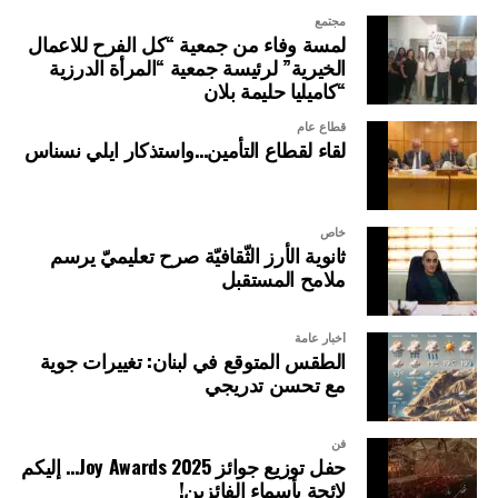
مجتمع
لمسة وفاء من جمعية “كل الفرح للاعمال
الخيرية” لرئيسة جمعية “المرأة الدرزية
“كاميليا حليمة بلان
قطاع عام
لقاء لقطاع التأمين…واستذكار ايلي نسناس
خاص
ثانوية الأرز الثّقافيّة صرح تعليميّ يرسم
ملامح المستقبل
أخبار عامة
الطقس المتوقع في لبنان: تغييرات جوية
مع تحسن تدريجي
فن
حفل توزيع جوائز Joy Awards 2025… إليكم
لائحة بأسماء الفائزين!