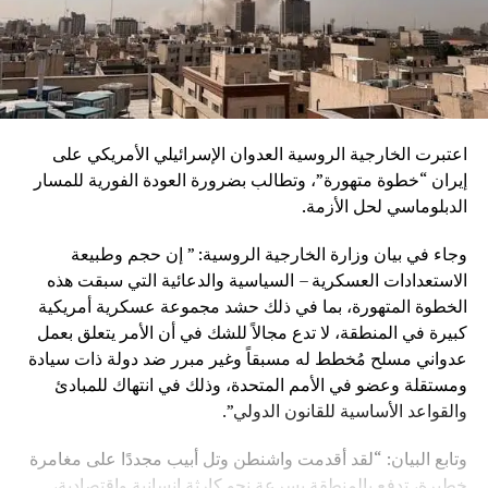
اعتبرت الخارجية الروسية العدوان الإسرائيلي الأمريكي على
إيران “خطوة متهورة”، وتطالب بضرورة العودة الفورية للمسار
الدبلوماسي لحل الأزمة.
وجاء في بيان وزارة الخارجية الروسية: ” إن حجم وطبيعة
الاستعدادات العسكرية – السياسية والدعائية التي سبقت هذه
الخطوة المتهورة، بما في ذلك حشد مجموعة عسكرية أمريكية
كبيرة في المنطقة، لا تدع مجالاً للشك في أن الأمر يتعلق بعمل
عدواني مسلح مُخطط له مسبقاً وغير مبرر ضد دولة ذات سيادة
ومستقلة وعضو في الأمم المتحدة، وذلك في انتهاك للمبادئ
والقواعد الأساسية للقانون الدولي”.
وتابع البيان: “لقد أقدمت واشنطن وتل أبيب مجددًا على مغامرة
خطيرة، تدفع بالمنطقة بسرعة نحو كارثة إنسانية واقتصادية،