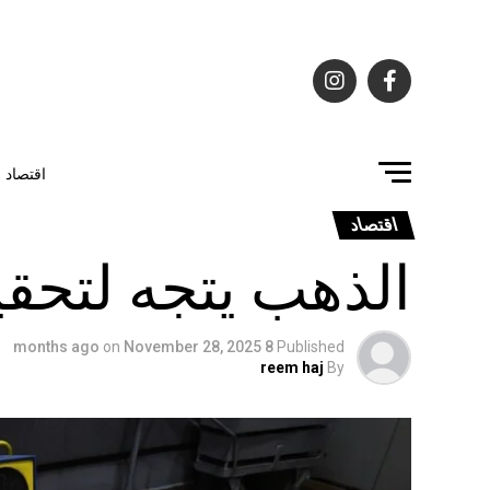
اقتصاد
اقتصاد
الذهب يتجه لتحق
on
November 28, 2025
8 months ago
Published
reem haj
By