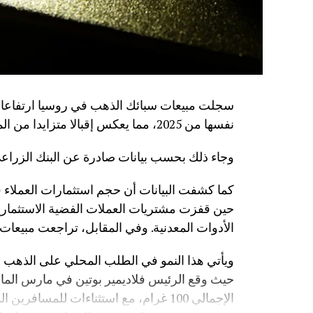
نفسها من 2025، مما يعكس إقبالا متزايدا من المواطنين على شراء المعادن الثمينة كأداة للادخار.
وجاء ذلك بحسب بيانات صادرة عن البنك الزراعي 
الأدوات المعدنية. وفي المقابل، تراجعت مبيعات سبائك الفضة بن
ويأتي هذا النمو في الطلب المحلي على الذهب
حيث وقع الرئيس فلاديمير بوتين في مارس الماض
الإجمالي 100 غرام، مع استثناءات للمسا