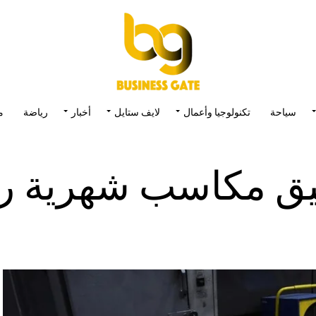
سياحة
تكنولوجيا وأعمال
لايف ستايل
أخبار
رياضة
م
يق مكاسب شهرية را