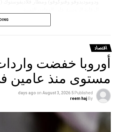
ودوموديدوفو وفنوكوفو) ومطار فلاديفوستوك 
الرقابة الروسية على المعادن الثمينة.
DING
اقتصاد
أوروبا خفضت واردات 
مستوى منذ عامين في
on
August 3, 2026
5 days ago
Published
reem haj
By