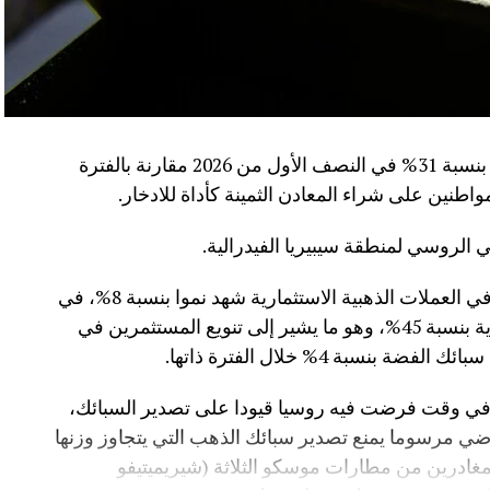
سجلت مبيعات سبائك الذهب في روسيا ارتفاعا بنسبة 31% في النصف الأول من 2026 مقارنة بالفترة
الروسي لمنطقة سيبيريا الفيدرالية.
كما كشفت البيانات أن حجم استثمارات العملاء في العملات الذهبية الاستثمارية شهد نموا بنسبة 8%، في
حين قفزت مشتريات العملات الفضية الاستثمارية بنسبة 45%، وهو ما يشير إلى تنويع المستثمرين في
سبة 4% خلال الفترة ذاتها.
 في وقت فرضت فيه روسيا قيودا على تصدير السبائك،
ي مرسوما يمنع تصدير سبائك الذهب التي يتجاوز وزنها
فرين المغادرين من مطارات موسكو الثلاثة (شيريميتيفو