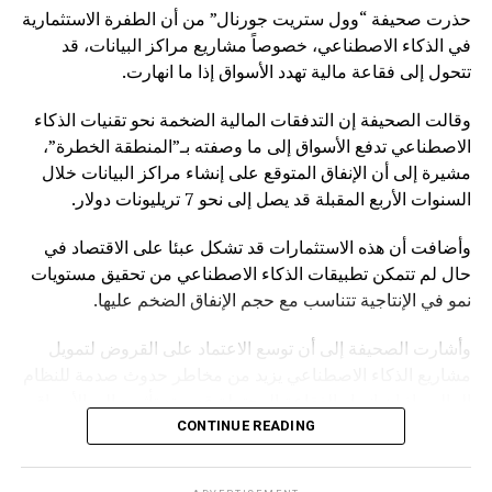
حذرت صحيفة “وول ستريت جورنال” من أن الطفرة الاستثمارية
في الذكاء الاصطناعي، خصوصاً مشاريع مراكز البيانات، قد
تتحول إلى فقاعة مالية تهدد الأسواق إذا ما انهارت.
وقالت الصحيفة إن التدفقات المالية الضخمة نحو تقنيات الذكاء
الاصطناعي تدفع الأسواق إلى ما وصفته بـ”المنطقة الخطرة”،
مشيرة إلى أن الإنفاق المتوقع على إنشاء مراكز البيانات خلال
السنوات الأربع المقبلة قد يصل إلى نحو 7 تريليونات دولار.
وأضافت أن هذه الاستثمارات قد تشكل عبئا على الاقتصاد في
حال لم تتمكن تطبيقات الذكاء الاصطناعي من تحقيق مستويات
نمو في الإنتاجية تتناسب مع حجم الإنفاق الضخم عليها.
وأشارت الصحيفة إلى أن توسع الاعتماد على القروض لتمويل
مشاريع الذكاء الاصطناعي يزيد من مخاطر حدوث صدمة للنظام
المالي، إذ إن انهيار الفقاعة المحتملة قد يمتد تأثيره إلى الأسواق
بشكل أوسع.
CONTINUE READING
وكانت صحيفة “NOTUS” قد نقلت في وقت سابق أن محللين