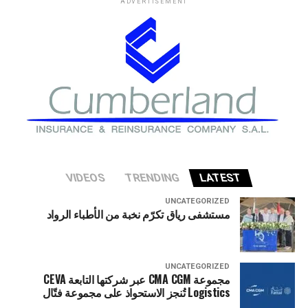
ADVERTISEMENT
في وزارة الخزانة الأميركية حذروا من ارتفاع المخاطر التي قد
تواجه الاقتصاد الأميركي إذا شهد قطاع الذكاء الاصطناعي
تصحيحا حادا أو انهيارا في التقييمات الاستثمارية.
VIDEOS
TRENDING
LATEST
UNCATEGORIZED
مستشفى رياق تكرّم نخبة من الأطباء الرواد
UNCATEGORIZED
مجموعة CMA CGM عبر شركتها التابعة CEVA
Logistics تُنجز الاستحواذ على مجموعة فتّال