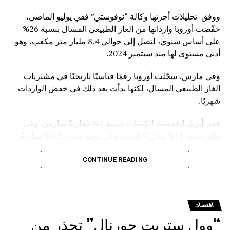
ووفق تحليلات أجرتها وكالة “نوفوستي” ففي يوليو الماضي،
خفّضت أوروبا وارداتها من الغاز الطبيعي المسال بنسبة 26%
على أساس سنوي، لتصل إلى حوالي 8.4 مليار متر مكعب، وهو
أدنى مستوى لها منذ سبتمبر 2024.
وفي مارس، سجّلت أوروبا رقمًا قياسيًا تاريخيًا في مشتريات
الغاز الطبيعي المسال، لكنها بدأت بعد ذلك في خفض الواردات
شهريًا.
ففي أبريل انخفضت الكميات بنسبة 7% مقارنةً بمارس، وفي
مايو بنسبة 11% مقارنةً بأبريل، وفي يونيو بنسبة 9.2% مقارنةً
بمايو، وفي يوليوبنسبة 16.9% مقارنةً بالشهر السابق.
CONTINUE READING
ويأتي هذا التراجع في ظل التوجه الأوروبي الرسمي للفكاك من
الغاز الروسي. ففي يناير الماضي، أقر مجلس الاتحاد الأوروبي
نظاماً للتخلص التدريجي من استيراد الغاز الروسي المسال
اقتصاد
والغاز القادم عبر الخطوط الأنبوبية
“وول ستريت جورنال” تحذر من
.وقد دخل حظر استيراد الغاز المسال بموجب العقود قصيرة