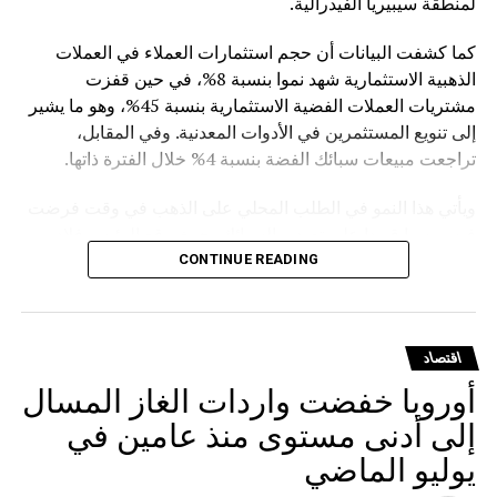
لمنطقة سيبيريا الفيدرالية.
كما كشفت البيانات أن حجم استثمارات العملاء في العملات
الذهبية الاستثمارية شهد نموا بنسبة 8%، في حين قفزت
مشتريات العملات الفضية الاستثمارية بنسبة 45%، وهو ما يشير
إلى تنويع المستثمرين في الأدوات المعدنية. وفي المقابل،
تراجعت مبيعات سبائك الفضة بنسبة 4% خلال الفترة ذاتها.
ويأتي هذا النمو في الطلب المحلي على الذهب في وقت فرضت
فيه روسيا قيودا على تصدير السبائك، حيث وقع الرئيس فلاديمير
بوتين في مارس الماضي مرسوما يمنع تصدير سبائك الذهب التي
CONTINUE READING
يتجاوز وزنها الإجمالي 100 غرام، مع استثناءات للمسافرين
المغادرين من مطارات موسكو الثلاثة (شيريميتيفو ودوموديدوفو
وفنوكوفو) ومطار فلاديفوستوك (كنيفيتشي) بشرط حصولهم
اقتصاد
على تصريح مسبق من هيئة الرقابة الروسية على المعادن
أوروبا خفضت واردات الغاز المسال
الثمينة.
إلى أدنى مستوى منذ عامين في
يوليو الماضي