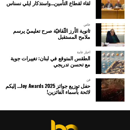
لقاء لقطاع التأمين…واستذكار ايلي نسناس
خاص
ثانوية الأرز الثّقافيّة صرح تعليميّ يرسم
ملامح المستقبل
أخبار عامة
الطقس المتوقع في لبنان: تغييرات جوية
مع تحسن تدريجي
فن
حفل توزيع جوائز Joy Awards 2025… إليكم
لائحة بأسماء الفائزين!