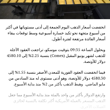
انخفضت أسعار الذهب اليوم الجمعة إلى أدنى مستوياتها في أكثر
من أسبوع متجهة نحو تكبد خسارة أسبوعية وسط توقعات ببقاء
أسعار الفائدة مرتفعة لفترة أطول.
وبحلول الساعة 09:35 بتوقيت موسكو، تراجعت العقود الآجلة
للذهب لشهر يونيو المقبل (Comex) بنسبة 2.25% إلى 4580.10
دولار للأونصة.
فيما انخفضت العقود الفورية للمعدن الأصفر بنسبة 1.55% إلى
4580.30 دولار للأونصة، وهو أدنى مستوى ​له منذ السادس من
مايو الماضي. وهبط الذهب بأكثر من 2% منذ ⁠بداية الأسبوع.
وارتفع الدولار بأكثر من واحد بالمئة منذ بداية الأسبوع مما جعل
الذهب ​المسعر بالعملة الأمريكية أكثر تكلفة بالنسبة لحائزي
العملات الأخرى.