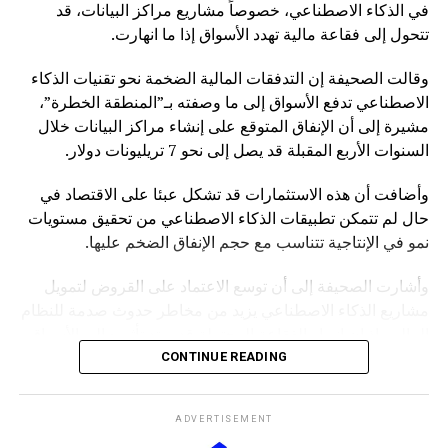
في الذكاء الاصطناعي، خصوصاً مشاريع مراكز البيانات، قد
تتحول إلى فقاعة مالية تهدد الأسواق إذا ما انهارت.
وقالت الصحيفة إن التدفقات المالية الضخمة نحو تقنيات الذكاء
الاصطناعي تدفع الأسواق إلى ما وصفته بـ”المنطقة الخطرة”،
مشيرة إلى أن الإنفاق المتوقع على إنشاء مراكز البيانات خلال
السنوات الأربع المقبلة قد يصل إلى نحو 7 تريليونات دولار.
وأضافت أن هذه الاستثمارات قد تشكل عبئا على الاقتصاد في
حال لم تتمكن تطبيقات الذكاء الاصطناعي من تحقيق مستويات
نمو في الإنتاجية تتناسب مع حجم الإنفاق الضخم عليها.
وأشارت الصحيفة إلى أن توسع الاعتماد على القروض لتمويل
مشاريع الذكاء الاصطناعي يزيد من مخاطر حدوث صدمة للنظام
المالي، إذ إن انهيار الفقاعة المحتملة قد يمتد تأثيره إلى الأسواق
بشكل أوسع.
CONTINUE READING
وكانت صحيفة “NOTUS” قد نقلت في وقت سابق أن محللين
ADVERTISEMENT
في وزارة الخزانة الأميركية حذروا من ارتفاع المخاطر التي قد