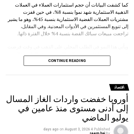
كما كشفت البيانات أن حجم استثمارات العملاء في العملات
الذهبية الاستثمارية شهد نموا بنسبة 8%، في حين قفزت
مشتريات العملات الفضية الاستثمارية بنسبة 45%، وهو ما يشير
إلى تنويع المستثمرين في الأدوات المعدنية. وفي المقابل،
تراجعت مبيعات سبائك الفضة بنسبة 4% خلال الفترة ذاتها.
ويأتي هذا النمو في الطلب المحلي على الذهب في وقت فرضت
فيه روسيا قيودا على تصدير السبائك، حيث وقع الرئيس فلاديمير
بوتين في مارس الماضي مرسوما يمنع تصدير سبائك الذهب التي
CONTINUE READING
يتجاوز وزنها الإجمالي 100 غرام، مع استثناءات للمسافرين
المغادرين من مطارات موسكو الثلاثة (شيريميتيفو ودوموديدوفو
وفنوكوفو) ومطار فلاديفوستوك (كنيفيتشي) بشرط حصولهم
اقتصاد
على تصريح مسبق من هيئة الرقابة الروسية على المعادن
أوروبا خفضت واردات الغاز المسال
الثمينة.
إلى أدنى مستوى منذ عامين في
يوليو الماضي
on
August 3, 2026
4 days ago
Published
reem haj
By