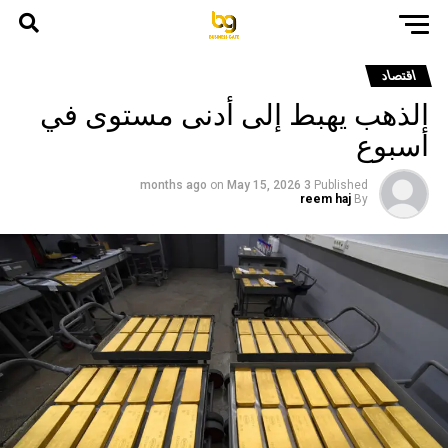
اقتصاد
الذهب يهبط إلى أدنى مستوى في
أسبوع
on
May 15, 2026
3 months ago
Published
reem haj
By