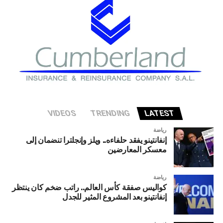
تواجه الاقتصاد الأميركي إذا شهد قطاع الذكاء الاصطناعي
تصحيحا حادا أو انهيارا في التقييمات الاستثمارية.
VIDEOS
TRENDING
LATEST
رياضة
إنفانتينو يفقد حلفاءه.. ويلز وإنجلترا تنضمان إلى
معسكر المعارضين
رياضة
كواليس صفقة كأس العالم.. راتب ضخم كان ينتظر
إنفانتينو بعد المشروع المثير للجدل