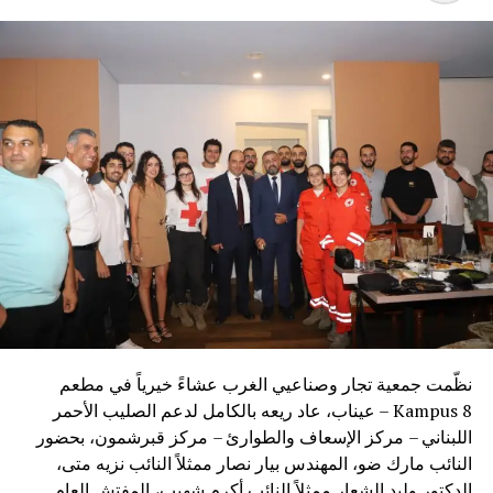
الزيارة، لكنه أشار إلى أنه إذا اقتضت مصلحة البلدين ذلك في
المستقبل، فإن سوريا منفتحة على هذا الأمر.
وفي عين التينة، أكد الشيباني أن لقاءه مع رئيس مجلس النواب
نبيه بري يأتي في إطار خدمة العلاقات بين البلدين، مشددا على
أن البحث لم يتناول ملف حزب الله.
RELATED TOPICS:
UP NEX
ري: إسرائيل تريد دفع الجيش إلى مواجهة مع المقاومة
هذا لن يحصل
DON'T MISS
رجي: أولويتنا ضمان الانسحاب الإسرائيلي وانتشار الجيش
واستكمال حصر السلاح
نظّمت جمعية تجار وصناعيي الغرب عشاءً خيرياً في مطعم
Kampus 8 – عيناب، عاد ريعه بالكامل لدعم الصليب الأحمر
اللبناني – مركز الإسعاف والطوارئ – مركز قبرشمون، بحضور
النائب مارك ضو، المهندس بيار نصار ممثلاً النائب نزيه متى،
الدكتور وليد الشعار ممثلاً النائب أكرم شهيب، المفتش العام