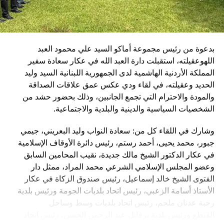
دعم المؤسسات الإنسانية التي تؤدي رسالة وطنية نبيلة وفي
مقدمتها الصليب الأحمر اللبناني.
بدعوة من رئيس مجموعة أماكو السيد علي محمود العبد
اللهوعقيلته، استقبلت دارة العبد الله في عكار سعادة سفير
المملكة الأردنية الهاشمية لدى الجمهورية اللبنانية السيد وليد
الحديد وعقيلته، في لقاء ودي عكس عمق علاقات الصداقة
والمودة والاحترام التي تجمع الجانبين، وذلك بحضور حشد من
الشخصيات السياسية والدينية والبلدية والاجتماعية.
وشارك في اللقاء كل من: سعادة النواب وليد البعريني، جيمي
جبور، محمد يحيى، أحمد رستم، رئيس دائرة الأوقاف الإسلامية
في عكار الدكتور الشيخ مالك جديدة، نقيب المحامين السابق
وعضو المجلس الإسلامي الشرعي محمد المراد، ممثل دار
الفتوى الشيخ خالد إسماعيل، رئيس صندوق الزكاة في عكار
الأستاذ أسامة الزعبي، رئيس اتحاد بلديات الجومة ورئيس بلدية
رحبة عدنان ملحم، رئيس اتحاد بلديات وسط وساحل
القيطع ورئيس بلدية برقايل عبد الرحمن الحسن، رئيس اتحاد