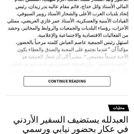
المالي الأستاذ وائل خداج، قائم مقام عاليه بدر زيدان، رئيس
إتحاد بلديات الغرب الأعلى والشحار الأستاذ روبير السيوفي،
القيادات الأمنية والعسكرية، الأستاذ عمر غازي العريضي، ممثلي
الأحزاب، رؤساء البلديات والجمعيات والروابط والمخاتير، وحشد
من الفعاليات الاقتصادية والاجتماعية والإعلامية.
استهل رئيس الجمعية عاصم العياش كلمته مرحباً بالحضور،
مؤكداً أن “عندما نجتمع على المحبة والصدق والعطاء يكون
الأحبة جميعاً مجتمعين”، مشيراً إلى أن شعار الجمعية هو
“الجمعية تجمعنا”، وأن العطاء الحقيقي هو الذي ينبع من القلب.
وأشاد العياش بالدور الإنساني الذي يؤديه الصليب الأحمر اللبناني،
قائلاً إن متطوعيه “يضحون بحياتهم من أجل إنقاذ حياة الآخرين”،
CONTINUE READING
متمنياً للمؤسسة وجميع العاملين فيها دوام الحفظ والتوفيق.
كما استذكر الشاعر الراحل طليع حمدان، الذي اعتاد المشاركة
في نشاطات الجمعية، واصفاً بحبيب القلب والروح، رحمه الله”.
وتوجّه بالشكر إلى الشاعر مازن غنام الذي لبّى الدعوة
محليات
للمشاركة في الأمسية دعماً للصليب الأحمر اللبناني، وإلى إدارة
العبدلله يستضيف السفير الأردني
مطعم Kampus 8 والعاملين فيه، وعلى رأسهم الدكتور غازي
في عكار بحضور نيابي ورسمي
الشعار صاحب المطعم ورئيس بلدية عيناب، تقديراً لتعاونهم في