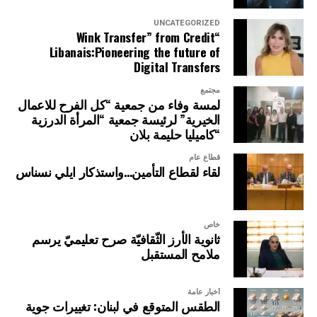
UNCATEGORIZED
“Wink Transfer” from Credit
Libanais:Pioneering the future of
Digital Transfers
مجتمع
لمسة وفاء من جمعية “كل الفرح للاعمال
الخيرية” لرئيسة جمعية “المرأة الدرزية
“كاميليا حليمة بلان
قطاع عام
لقاء لقطاع التأمين…واستذكار ايلي نسناس
خاص
ثانوية الأرز الثّقافيّة صرح تعليميّ يرسم
ملامح المستقبل
أخبار عامة
الطقس المتوقع في لبنان: تغييرات جوية