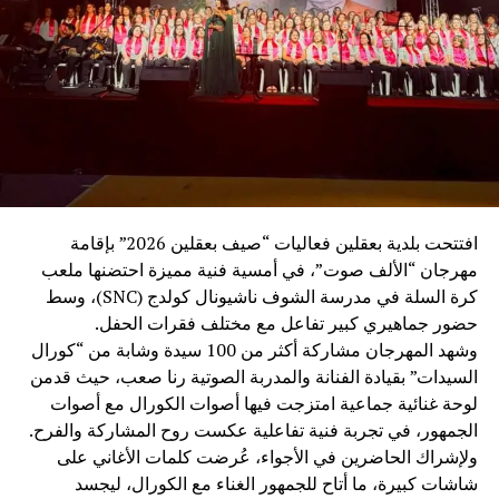
والفكر”، لما يجسده من حكمة ورقي في العمل الدبلوماسي،
مؤكدًا أن عكار كانت وستبقى أرضًا للكرامة والوطنية والانتماء
العربي، وحاضنةً للقاءات التي تعزز أواصر الأخوة والتلاقي بين
أبناء الوطن والأشقاء العرب.
وتلا اللقاء وليمة غداء سادتها أجواء من الألفة والمحبة، عكست
عمق العلاقات الإنسانية والأخوية بين الحضور.
وعقب الغداء، قام الوفد بجولة في بركة ومحمية بينو الطبيعية،
حيث كان في استقبالهم رئيس اتحاد بلديات الجومة ورئيس بلدية
افتتحت بلدية بعقلين فعاليات “صيف بعقلين 2026” بإقامة
رحبة الأستاذ عدنان ملحم، ورئيسة بلدية بينو الدكتورة كارول
مهرجان “الألف صوت”، في أمسية فنية مميزة احتضنها ملعب
فارس، اللذان قدّما شرحًا عن المحمية، وأهميتها البيئية، وتاريخ
كرة السلة في مدرسة الشوف ناشيونال كولدج (SNC)، وسط
بلدة بينو العريق وإرثها الثقافي.
حضور جماهيري كبير تفاعل مع مختلف فقرات الحفل.
وشهد المهرجان مشاركة أكثر من 100 سيدة وشابة من “كورال
بعدها، توجّه الوفد إلى منطقة القموعة – غابة العذر، حيث كان
السيدات” بقيادة الفنانة والمدربة الصوتية رنا صعب، حيث قدمن
في استقبالهم رئيس اللجنة السياحية ورئيس بلدية فنيدق
لوحة غنائية جماعية امتزجت فيها أصوات الكورال مع أصوات
السابق الحاج أحمد عبدو البعريني، واطّلعوا على ما تتميز به
الجمهور، في تجربة فنية تفاعلية عكست روح المشاركة والفرح.
المنطقة من طبيعة خلابة، وغاباتها الوارفة وأشجارها المعمّرة
ولإشراك الحاضرين في الأجواء، عُرضت كلمات الأغاني على
التي تُعدّ من أبرز المعالم البيئية والسياحية في عكار. وقد أبدى
شاشات كبيرة، ما أتاح للجمهور الغناء مع الكورال، ليجسد