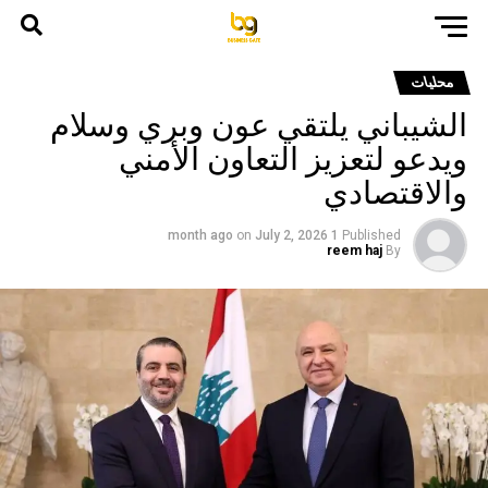
محليات
الشيباني يلتقي عون وبري وسلام
ويدعو لتعزيز التعاون الأمني
والاقتصادي
on
July 2, 2026
1 month ago
Published
reem haj
By