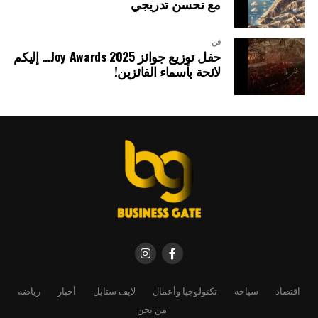
مع تحسن تدريجي
فن
حفل توزيع جوائز Joy Awards 2025… إليكم
لائحة بأسماء الفائزين!
اقتصاد
سياحة
تكنولوجيا وأعمال
لايف ستايل
أخبار
رياضة
من نحن