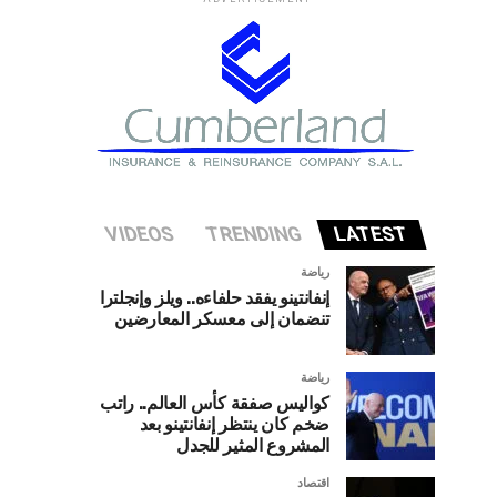
VIDEOS
TRENDING
LATEST
رياضة
إنفانتينو يفقد حلفاءه.. ويلز وإنجلترا
تنضمان إلى معسكر المعارضين
رياضة
كواليس صفقة كأس العالم.. راتب
ضخم كان ينتظر إنفانتينو بعد
المشروع المثير للجدل
اقتصاد