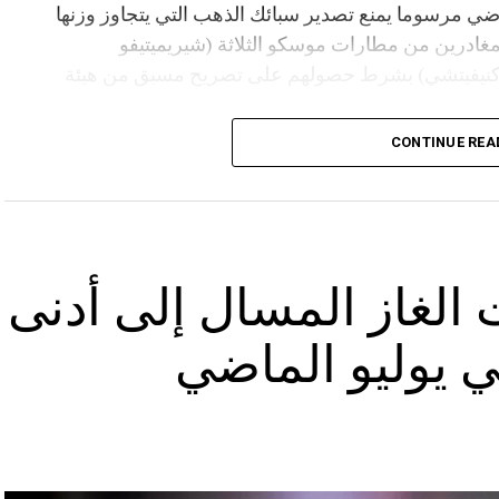
ي مرسوما يمنع تصدير سبائك الذهب التي يتجاوز وزنها
فرين المغادرين من مطارات موسكو الثلاثة (شيريميتيفو
(كنيفيتشي) بشرط حصولهم على تصريح مسبق من هيئة
CONTINUE REA
الغاز المسال إلى أدنى
 يوليو الماضي