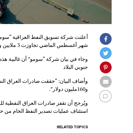
أعلنت شركة تسويق النفط العراقية “سومو”
شهر أغسطس الماضي تجاوزت 3 ملايين و493 ألف برميل يوميا.
وجاء في بيان شركة “سومو” أن غالبية هذ
جنوبي البلاد
و160مليون دولار”.
استئناف عمليات تصدير النفظ الخام من ح
RELATED TOPICS: