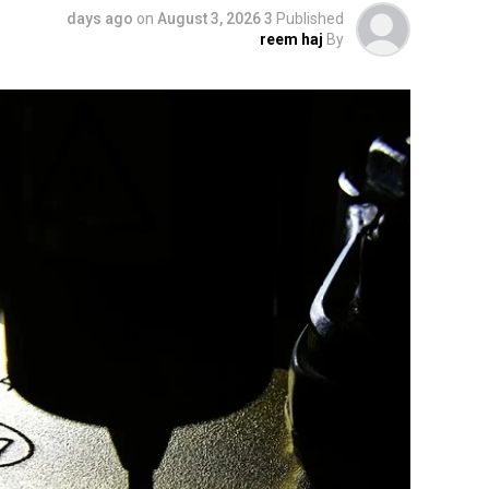
on
August 3, 2026
3 days ago
Published
reem haj
By