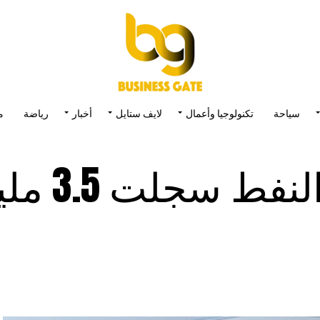
سياحة
تكنولوجيا وأعمال
لايف ستايل
أخبار
رياضة
م
العراق.. صادرت الن