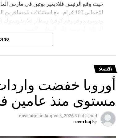
حيث وقع الرئيس فلاديمير بوتين في مارس الماض
الإجمالي 100 غرام، مع استثناءات للمسا
ودوموديدوفو وفنوكوفو) ومطار فلاديفوستوك 
الرقابة الروسية على المعادن الثمينة.
DING
اقتصاد
أوروبا خفضت واردات 
مستوى منذ عامين في
on
August 3, 2026
3 days ago
Published
reem haj
By