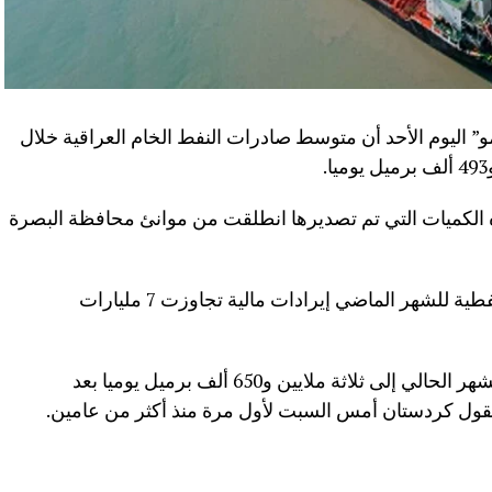
 اليوم الأحد أن متوسط صادرات النفط الخام العراقية خلال
ه الكميات التي تم تصديرها انطلقت من موانئ محافظة البصرة
وأضاف البيان: “حققت صادرات العراق النفطية للشهر الماضي إيرادات مالية تجاوزت 7 مليارات
ويُرجح أن تقفز صادرات العراق النفطية للشهر الحالي إلى ثلاثة ملايين و650 ألف برميل يوميا بعد
قول كردستان أمس السبت لأول مرة منذ أكثر من عامين.