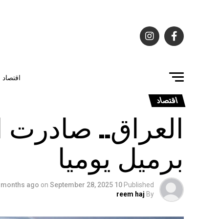
اقتصاد
اقتصاد
برميل يوميا
on
September 28, 2025
10 months ago
Published
reem haj
By