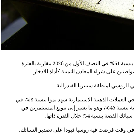
سجلت مبيعات سبائك الذهب في روسيا ارتفاعا بنسبة 31% في النصف الأول من 2026 مقارنة بالفترة
الروسي لمنطقة سيبيريا الفيدرالية.
كما كشفت البيانات أن حجم استثمارات العملاء في العملات الذهبية الاستثمارية شهد نموا بنسبة 8%، في
حين قفزت مشتريات العملات الفضية الاستثمارية بنسبة 45%، وهو ما يشير إلى تنويع المستثمرين في
سبة 4% خلال الفترة ذاتها.
 في وقت فرضت فيه روسيا قيودا على تصدير السبائك،