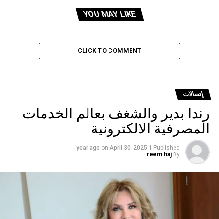
DON'T MISS
القرم عن مقال بشأن تلزيم المحفظة الإلكترونية: كل ما
YOU MAY LIKE
فيه هو سيناريوهات وهمية
CLICK TO COMMENT
إتصالات
رندا بدير والشغف بعالم الخدمات
المصرفية الالكترونية
on
April 30, 2025
1 year ago
Published
reem haj
By