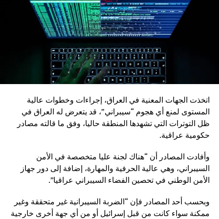
الرقمي وتعزيز الابتكار في القطاع المصرفي . لكن الأزمة المالية
التي ضربت لبنان جاءت أسرع مما توقعنا، مما أدى إلى توقف
العمل المصرفي التقليدي وإصدار البطاقات الكلاسيكية .عندها،
انتقلت الى ايجاد حلول الكترونية تتماشى مع حاجات السوق
وواقع المستهلك الذي أصبح لا يتقبل التعامل مع المصارف في
ظل هذه الأزمة .
لذلك قمت باصدار خدمة “Wink Neo” , و هي عبارة عن بنك
رقمي Digital bank)) مستقل بالكامل عن النظام المصرفي
اتخذت الجهات المعنية في العراق، إجراءات وخطوات عالية
التقليدي، بحيث يمكن لأي شخص بغض النظر عن مهنته أو وضعه
المستوى لمنع أي هجوم “سيبراني”، قد يتعرض له العراق في
المالي التسجيل عبر المنصة، فتح حساب في المصرف والحصول
ظل التوترات التي تشهدها المنطقة حاليا، وفق ما قالته مصادر
على بطاقة مسبقة الدفع، تعبئتها و استعمالها لتحويل الأموال
حكومية عراقية.
وإجراء جميع المعاملات المالية بسهولة دون الحاجة إلى التعامل
المباشر مع المصارف التقليدية.
وأفادت المصادر أن “هناك لجنة عليا متخصصة في الأمن
السيبراني، وهي عالية الحرفية والمهارة، إضافة إلى دور جهاز
هذا التحول الرقمي شكل نقلة نوعية في القطاع المالي، حيث
الأمن الوطني في تحصين الفضاء السيبراني عراقيا”.
وفر حلولًا عملية وسريعة للأفراد الذين يواجهون صعوبة في
الوصول إلى الخدمات المصرفية التقليدية، ما جعل المصرف
وبحسب أحد المصادر فإن “الضربة السيبرانية غير متحققة وغير
الرقمي خيارًا أساسيًا في ظل التحديات الاقتصادية الراهنة.
ممكنة سواء كانت من قبل إسرائيل أو من أي جهة أخرى خارجية