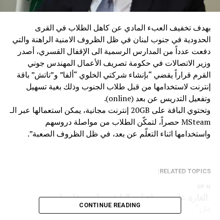
بهدف تخفيف العبء المادي عن كاهل الطلاب في القرى
الحدودية في جنوب لبنان في ظل الظروف الامنية الراهنة والتي
دفعت عدداً من المدارس الرسمية الى الإقفال القسري، أصدر
وزير الاتصالات في حكومة تصريف الأعمال المهندس جوني
القرم قراراً يقضي “بإنشاء شركتي الخلوي “ألفا” و”تاتش” باقة
إنترنت لاستخدامها من قبل طلاب الجنوب وذلك بغية تسهيل
وتفعيل التدريس عن بعد (online).
وتحتوي الباقة على 20GB إنترنت مجانية، يمكن استعمالها عبر الـ
MSteam حصراً، لتمكّن الطلاب من مواصلة دروسهم
واستخدامها اثناء التعلّم عن بعد، في ظل الظروف الصعبة”.
RELATED TOPICS:
UP NEX
عد الغارة على محطة إرسالها في طيرحرفا.. بيان من
تاتش”
CONTINUE READING