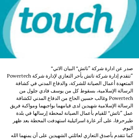
الصغيرة والمتاجر تحت اسم “Wink Business”، ونعمل على
تطوير خدمة جديدة في المستقبل القريب متعلقة بالقروض تحت
اسم “Wink Lending”.
لذلك، من خلال استخدام هذا التطبيق، سيتمكن المستهلك من
استعادة ثقته تدريجيًا والتعامل مع المصرف خطوة بخطوة، إلى
حين إصدار الدولة قوانين جديدة تضمن حماية ودائعه واسترجاعها
.
صدر عن ادارة شركة “تاتش” البيان الاتي”
4
– بماذا تختلف خدمتكم عما تقدمه بقية البنوك على هذا الصعيد؟
“تتقدم إدارة شركة تاتش بأحر التعازي لإدارة شركة Powertech
المتعهدة أعمال الصيانة للشركة، والدفاع المدني في كشافة
خدمتنا “
Wink Neo
”
هي عبارة عن مصرف رقمي مستقل له
الرسالة الإسلامية، بسقوط كل من يوسف فادي جلول من
بنيته و له زبائنه
Powertech وغالب حسين الحاج من الدفاع المدني لكشافة
الرسالة الإسلامية شهيدين لدى قيامهما بواجبهما ومواكبة فريق
الخاصة و مصممة لتلبية احتياجات جميع فئات الناس ومختلف
عمل “تاتش” للقيام بأعمال الصيانة لمحطة إرسالها في بلدة
أعمالهم دون التقيد بحدود أو متطلبات مصرفية تقليدية . أما باقي
طيرحرفا، على أثر غارة اسرائيلية استهدفت المحطة بعد ظهر
المصارف، فقد استخدموا الاسم ذاته Neo bank، لكنه في الواقع
اليوم.
مجرد اسم لخدمة Mobile Banking التابعة للمصرف، وهو
كما تتقدم بأصدق التعازي لعائلتي الشهيدين على أن يمنهما الله
عبارة عن تطبيق يتيح لعملاء البنك فتح حساب وإدارته عبر