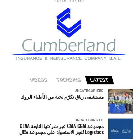
ADVERTISEMENT
في وزارة الخزانة الأميركية حذروا من ارتفاع المخاطر التي قد
تواجه الاقتصاد الأميركي إذا شهد قطاع الذكاء الاصطناعي
تصحيحا حادا أو انهيارا في التقييمات الاستثمارية.
VIDEOS
TRENDING
LATEST
UNCATEGORIZED
مستشفى رياق تكرّم نخبة من الأطباء الرواد
UNCATEGORIZED
مجموعة CMA CGM عبر شركتها التابعة CEVA
Logistics تُنجز الاستحواذ على مجموعة فتّال