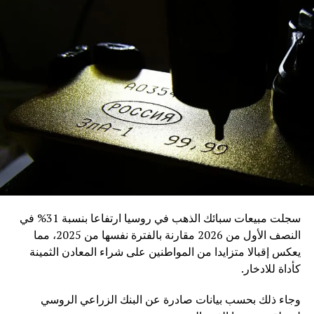
يستنزف احتياطي البلاد الضئيل في الأساس من القطع الأجنبي .
وأوضح أن انسياب الليرة بكميات كبيرة إلى السوق من دون أن
يتم تغطيتها بإنتاج حقيقي جعل قيمتها تتراجع وجعل الطلب على
العملات الأجنبية يصل إلى مستويات قياسية في الوقت الذي لم
تبادر فيه المؤسسات المالية الرسمية السورية إلى إتخاذ إجراءات
موازية تهدف إلى حماية العملة من خلال ضبط حجم السيولة
المتداولة في السوق.
واستدل الخبير الاقتصادي السوري على العوامل التي أدت إلى
هبوط قيمة الليرة السورية مقابل ارتفاع الدولار بأرقام رسمية
سورية تتحدث عن دخول قرابة ال 1800 شاحنة محملة بالبضائع
من تركيا إلى سوريا مقابل خروج عدد قليل وصل الى 150 من
سجلت مبيعات سبائك الذهب في روسيا ارتفاعا بنسبة 31% في
الشاحنات المماثلة من سوريا إلى الأسواق الخارجية مشيراً إلى
النصف الأول من 2026 مقارنة بالفترة نفسها من 2025، مما
أن هذا الفارق الهائل يعكس عجز الصادرات السورية عن تغطية
يعكس إقبالا متزايدا من المواطنين على شراء المعادن الثمينة
فاتورة الاستيراد الباهظة التي تستنزف القطع الأجنبي والذي بات
كأداة للادخار.
بدوره ضالة الحكومة السورية ومعها التجار من أجل تمويل
المستوردات وهذا أدى بالضرورة إلى هبوط قيمة الليرة مقابل
وجاء ذلك بحسب بيانات صادرة عن البنك الزراعي الروسي
العملات الأجنبية وخاصة الدولار .