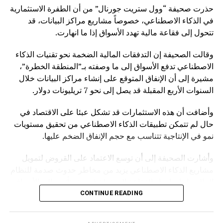
حذرت صحيفة “وول ستريت جورنال” من أن الطفرة الاستثمارية
في الذكاء الاصطناعي، خصوصاً مشاريع مراكز البيانات، قد
RELATED TOPICS:
تتحول إلى فقاعة مالية تهدد الأسواق إذا ما انهارت.
UP NEX
تحفز التضخم”.. الاحتياطي الفيدرالي الأمريكي يحذر من
وقالت الصحيفة إن التدفقات المالية الضخمة نحو تقنيات الذكاء
أثير الرسوم الجمركية
الاصطناعي تدفع الأسواق إلى ما وصفته بـ”المنطقة الخطرة”،
DON'T MISS
مشيرة إلى أن الإنفاق المتوقع على إنشاء مراكز البيانات خلال
وزير الخارجية الهندي: الولايات المتحدة لم تطلب قط وقف
السنوات الأربع المقبلة قد يصل إلى نحو 7 تريليونات دولار.
شراء النفط من روسيا
وأضافت أن هذه الاستثمارات قد تشكل عبئا على الاقتصاد في
حال لم تتمكن تطبيقات الذكاء الاصطناعي من تحقيق مستويات
نمو في الإنتاجية تتناسب مع حجم الإنفاق الضخم عليها.
وأشارت الصحيفة إلى أن توسع الاعتماد على القروض لتمويل
مشاريع الذكاء الاصطناعي يزيد من مخاطر حدوث صدمة للنظام
المالي، إذ إن انهيار الفقاعة المحتملة قد يمتد تأثيره إلى الأسواق
بشكل أوسع.
CONTINUE READING
وكانت صحيفة “NOTUS” قد نقلت في وقت سابق أن محللين