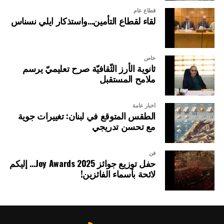
قطاع عام
لقاء لقطاع التأمين…واستذكار ايلي نسناس
خاص
ثانوية الأرز الثّقافيّة صرح تعليميّ يرسم
ملامح المستقبل
أخبار عامة
الطقس المتوقع في لبنان: تغييرات جوية
مع تحسن تدريجي
فن
حفل توزيع جوائز Joy Awards 2025… إليكم
لائحة بأسماء الفائزين!