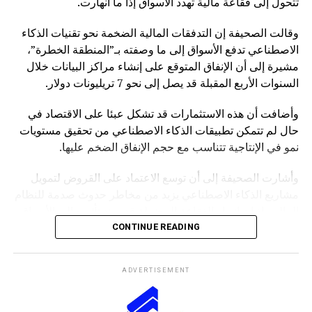
تتحول إلى فقاعة مالية تهدد الأسواق إذا ما انهارت.
وقالت الصحيفة إن التدفقات المالية الضخمة نحو تقنيات الذكاء
الاصطناعي تدفع الأسواق إلى ما وصفته بـ”المنطقة الخطرة”،
مشيرة إلى أن الإنفاق المتوقع على إنشاء مراكز البيانات خلال
السنوات الأربع المقبلة قد يصل إلى نحو 7 تريليونات دولار.
وأضافت أن هذه الاستثمارات قد تشكل عبئا على الاقتصاد في
حال لم تتمكن تطبيقات الذكاء الاصطناعي من تحقيق مستويات
نمو في الإنتاجية تتناسب مع حجم الإنفاق الضخم عليها.
وأشارت الصحيفة إلى أن توسع الاعتماد على القروض لتمويل
مشاريع الذكاء الاصطناعي يزيد من مخاطر حدوث صدمة للنظام
المالي، إذ إن انهيار الفقاعة المحتملة قد يمتد تأثيره إلى الأسواق
بشكل أوسع.
CONTINUE READING
وكانت صحيفة “NOTUS” قد نقلت في وقت سابق أن محللين
ADVERTISEMENT
في وزارة الخزانة الأميركية حذروا من ارتفاع المخاطر التي قد
تواجه الاقتصاد الأميركي إذا شهد قطاع الذكاء الاصطناعي
تصحيحا حادا أو انهيارا في التقييمات الاستثمارية.