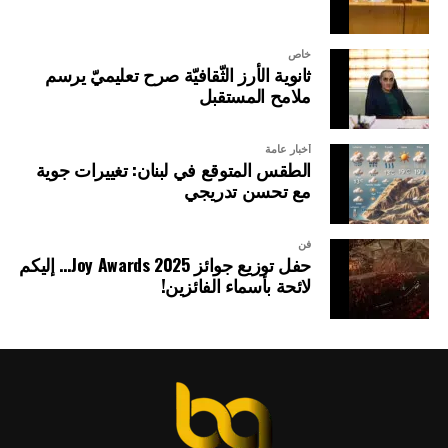
خاص
ثانوية الأرز الثّقافيّة صرح تعليميّ يرسم
ملامح المستقبل
أخبار عامة
الطقس المتوقع في لبنان: تغييرات جوية
مع تحسن تدريجي
فن
حفل توزيع جوائز Joy Awards 2025… إليكم
لائحة بأسماء الفائزين!