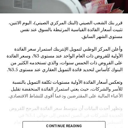
قرر بنك الشعب الصيني (البنك المركزي الصيني)، اليوم الاثنين،
تثبيت أسعار الفائدة القياسية المرتبطة بالسوق عند نفس
مستوى الشهر السابق.
وأعلن المركز الوطني لتمويل الإنتربنك استمرار سعر الفائدة
الأولية للقروض ذات العام الواحد عند مستوى 3%، وسعر الفائدة
على القروض ذات الخمس سنوات، والذي تستخدمه الكثير من
البنوك كأساس لتحديد فائدة التمويل العقاري عند مستوى 3.5%.
وتعكس أسعار الفائدة الأولية مستويات تكلفة التمويل بالنسبة
للأسر والشركات، حيث يعني استمرار الفائدة المنخفضة تقليل
الأعباء المالية على المقترضين ودعما أقوى للنشاط الاقتصادي.
وتظهر أحدث البيانات أن متوسط سعر الفائدة المرجح للقروض
الجديدة للشركات في الصين انخفض إلى حوالي 3.1% في
أغسطس الماضي، بانخفاض قدره 40 نقطة أساس عن العام
CONTINUE READING