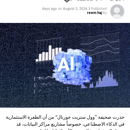
وبدأ حظر الغاز المنقول عبر خطوط الأنابيب في 17 يونيو 2026
on
August 3, 2026
3 days ago
Published
reem haj
By
بالنسبة للعقود قصيرة الأجل، وفي 1 نوفمبر 2027 بالنسبة
للعقود طويلة الأجل.
حذرت صحيفة “وول ستريت جورنال” من أن الطفرة الاستثمارية
في الذكاء الاصطناعي، خصوصاً مشاريع مراكز البيانات، قد