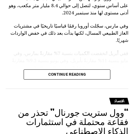
على أساس سنوي، لتصل إلى حوالي 8.4 مليار متر مكعب، وهو
أدنى مستوى لها منذ سبتمبر 2024.
وفي مارس، سجّلت أوروبا رقمًا قياسيًا تاريخيًا في مشتريات
الغاز الطبيعي المسال، لكنها بدأت بعد ذلك في خفض الواردات
شهريًا.
ففي أبريل انخفضت الكميات بنسبة 7% مقارنةً بمارس، وفي
مايو بنسبة 11% مقارنةً بأبريل، وفي يونيو بنسبة 9.2% مقارنةً
بمايو، وفي يوليوبنسبة 16.9% مقارنةً بالشهر السابق.
CONTINUE READING
ويأتي هذا التراجع في ظل التوجه الأوروبي الرسمي للفكاك من
الغاز الروسي. ففي يناير الماضي، أقر مجلس الاتحاد الأوروبي
نظاماً للتخلص التدريجي من استيراد الغاز الروسي المسال
اقتصاد
والغاز القادم عبر الخطوط الأنبوبية
“وول ستريت جورنال” تحذر من
.وقد دخل حظر استيراد الغاز المسال بموجب العقود قصيرة
فقاعة محتملة في استثمارات
الأجل حيز التنفيذ في 25 أبريل 2026، على أن يُطبَّق على العقود
الذكاء الاصطناعي
طويلة الأجل اعتباراً من مطلع يناير 2027.