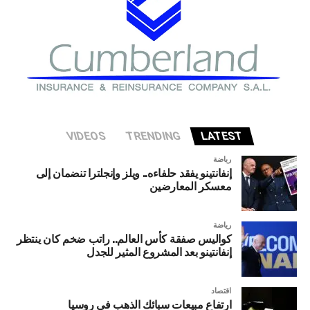
VIDEOS
TRENDING
LATEST
رياضة
إنفانتينو يفقد حلفاءه.. ويلز وإنجلترا تنضمان إلى
معسكر المعارضين
رياضة
كواليس صفقة كأس العالم.. راتب ضخم كان ينتظر
إنفانتينو بعد المشروع المثير للجدل
اقتصاد
ارتفاع مبيعات سبائك الذهب في روسيا