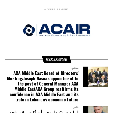
ADVERTISEMENT
EXCLUSIVE
مجتمع
AXA Middle East Board of Directors’
Meeting:Joseph Nasnas appointment to
the post of General Manager AXA
Middle EastAXA Group reaffirms its
confidence in AXA Middle East and its
role in Lebanon’s economic future.
خاص
المايسترو”: طموحي أن أكون رقم واحد