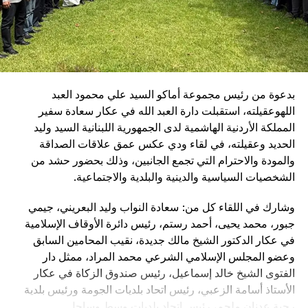
وتخللت الأمسية فقرات فنية وشعرية قدّمها الشاعر مازن غنام،
وسط أجواء مميزة عكست روح التضامن والتكافل، وأكدت أهمية
دعم المؤسسات الإنسانية التي تؤدي رسالة وطنية نبيلة وفي
مقدمتها الصليب الأحمر اللبناني.
بدعوة من رئيس مجموعة أماكو السيد علي محمود العبد
اللهوعقيلته، استقبلت دارة العبد الله في عكار سعادة سفير
المملكة الأردنية الهاشمية لدى الجمهورية اللبنانية السيد وليد
الحديد وعقيلته، في لقاء ودي عكس عمق علاقات الصداقة
والمودة والاحترام التي تجمع الجانبين، وذلك بحضور حشد من
الشخصيات السياسية والدينية والبلدية والاجتماعية.
وشارك في اللقاء كل من: سعادة النواب وليد البعريني، جيمي
جبور، محمد يحيى، أحمد رستم، رئيس دائرة الأوقاف الإسلامية
في عكار الدكتور الشيخ مالك جديدة، نقيب المحامين السابق
وعضو المجلس الإسلامي الشرعي محمد المراد، ممثل دار
الفتوى الشيخ خالد إسماعيل، رئيس صندوق الزكاة في عكار
الأستاذ أسامة الزعبي، رئيس اتحاد بلديات الجومة ورئيس بلدية
رحبة عدنان ملحم، رئيس اتحاد بلديات وسط وساحل