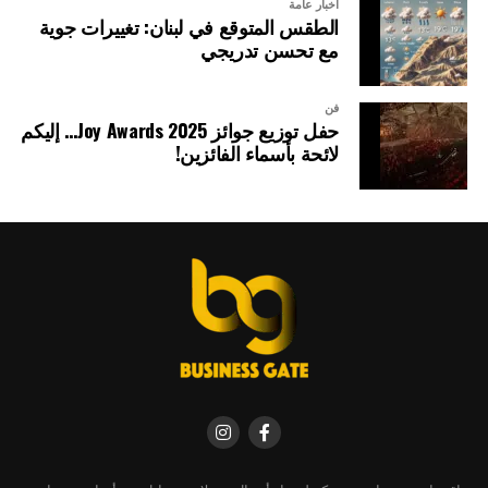
أخبار عامة
الطقس المتوقع في لبنان: تغييرات جوية
مع تحسن تدريجي
فن
حفل توزيع جوائز Joy Awards 2025… إليكم
لائحة بأسماء الفائزين!