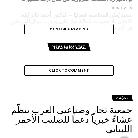
DON'T MISS
سعيد يُعلن المحاسبة قضائيًا – الدكتور أحمد جابر يُنبّه:
الاعلان بلا خطوات عمليّة حبرٌ على ورق.. أموال المودعين
في المجهول؟
CONTINUE READING
YOU MAY LIKE
CLICK TO COMMENT
محليات
جمعية تجار وصناعيي الغرب تنظّم
عشاءً خيرياً دعماً للصليب الأحمر
اللبناني