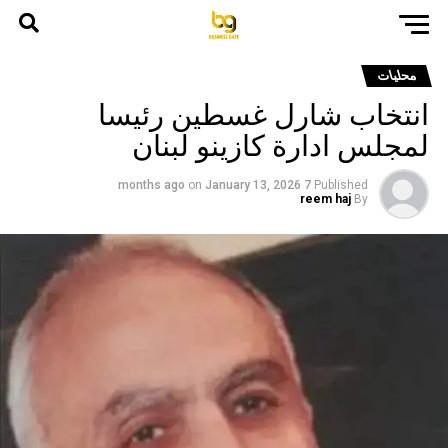
محليات
انتخاب شارل غسطين رئيسا
لمجلس ادارة كازينو لبنان
on
January 13, 2026
7 months ago
Published
reem haj
By