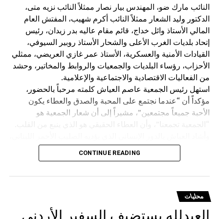
النائب مارك ضو، المهندس بيار نصار ممثلاً النائب نزيه متى،
الدكتور وليد الشعار ممثلاً النائب أكرم شهيب، المفتش العام
المالي الأستاذ وائل خداج، قائم مقام عاليه بدر زيدان، رئيس
إتحاد بلديات الغرب الأعلى والشحار الأستاذ روبير السيوفي،
القيادات الأمنية والعسكرية، الأستاذ عمر غازي العريضي، ممثلي
الأحزاب، رؤساء البلديات والجمعيات والروابط والمخاتير، وحشد
من الفعاليات الاقتصادية والاجتماعية والإعلامية.
استهل رئيس الجمعية عاصم العياش كلمته مرحباً بالحضور،
مؤكداً أن “عندما نجتمع على المحبة والصدق والعطاء يكون
الأحبة جميعاً مجتمعين”، مشيراً إلى أن شعار الجمعية هو
“الجمعية تجمعنا”، وأن العطاء الحقيقي هو الذي ينبع من القلب.
وأشاد العياش بالدور الإنساني الذي يؤديه الصليب الأحمر اللبناني،
قائلاً إن متطوعيه “يضحون بحياتهم من أجل إنقاذ حياة الآخرين”،
CONTINUE READING
متمنياً للمؤسسة وجميع العاملين فيها دوام الحفظ والتوفيق.
كما استذكر الشاعر الراحل طليع حمدان، الذي اعتاد المشاركة
في نشاطات الجمعية، واصفاً بحبيب القلب والروح، رحمه الله”.
وتوجّه بالشكر إلى الشاعر مازن غنام الذي لبّى الدعوة
محليات
للمشاركة في الأمسية دعماً للصليب الأحمر اللبناني، وإلى إدارة
العبدلله يستضيف السفير الأردني
مطعم Kampus 8 والعاملين فيه، وعلى رأسهم الدكتور غازي