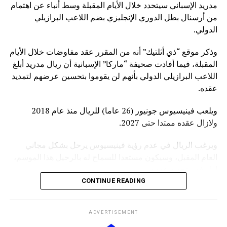
مدريد الإسباني سيتحدد خلال الأيام المقبلة وسط أنباء عن اهتمام
من أرسنال بطل الدوري الإنجليزي بضم اللاعب البرازيلي
الدولي.
وذكر موقع “ذي أثلتيك” أنه من المقرر عقد مفاوضات خلال الأيام
المقبلة، فيما أفادت صحيفة “ماركا” الإسبانية أن ريال مدريد أبلغ
اللاعب البرازيلي الدولي بأنهم لن يقوموا بتحسين عرضهم لتمديد
عقده.
ويلعب فينيسيوس جونيور (26 عاما) للريال منذ عام 2018
ولازال عقده ممتدا حتى 2027.
ويرغب الريال في عدم رؤية فينيسيوس يرحل بشكل مجاني
العام المقبل، وسيكون مستعدا للسماح له بالرحيل هذا الموسم،
إذا رفض تجديد عقده.
CONTINUE READING
ويعد فينيسيوس لاعبا رئيسيا في هجوم الفريق الملكي، الذي
يضم أيضا الفرنسي كيليان مبابي، ويرغب جوزيه مورينيو، مدرب
ADVERTISEMENT
الريال الجديد، في العمل معه.