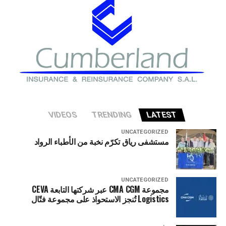
ولكن تقارير تشير أيضا إلى أن الريال يسعى للتعاقد مع الجناح
الإيفواري يان ديوماندي من لايبزيغ الألماني، حيث أن اللاعب
يمكنه اللعب على الجناحين ويمكنه أن يمثل تحديا لفينيسيوس
على مركز الجناح الأيسر.
وذكرت التقارير أن أرسنال أصبح جاهزا، في حال إذا أصبح
اللاعب البرازيلي معروضا للبيع، ويقال أنه مستعد لتقديم أكبر
عقد في تاريخ النادي.
VIDEOS
TRENDING
LATEST
UNCATEGORIZED
مستشفى رياق تكرّم نخبة من الأطباء الرواد
UNCATEGORIZED
مجموعة CMA CGM عبر شركتها التابعة CEVA
Logistics تُنجز الاستحواذ على مجموعة فتّال