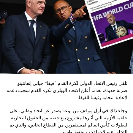
عم أم لا؟.. مدرب ليفربول يجيب بكلمة عما إذا كان يرغب
ي عودة صلاح بعد كأس أمم إفريقيا!
DON'T MISS
أول تعليق من تشابي ألونسو بعد خسارة ريال مدريد على
أرضه أمام مانشستر سيتي
تلقى رئيس الاتحاد الدولي لكرة القدم “فيفا” جياني إنفانتينو
ضربة جديدة، بعدما أعلن الاتحاد الويلزي لكرة القدم سحب دعمه
لإعادة انتخابه رئيسا للفيفا.
وجاء ذلك في أول موقف من نوعه يصدر عن اتحاد وطني، على
خلفية الأزمة التي أثارها مشروع بيع حصة من الحقوق التجارية
لبطولات كأس العالم لمستثمرين من القطاع الخاص، والذي تم
التخلي عنه لاحقا تحت ضغط واسع.