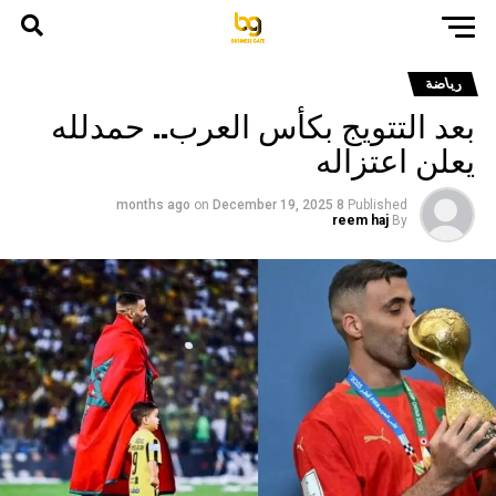
رياضة
بعد التتويج بكأس العرب.. حمدلله
يعلن اعتزاله
on
December 19, 2025
8 months ago
Published
reem haj
By