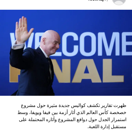
2027 بالمغرب، وسط توقعات بانضمام المزيد من الاتحادات
الأوروبية إلى حملة سحب الدعم من إنفانتينو، في خطوة قد تعيد
رسم خريطة التوازنات داخل كرة القدم العالمية.
ظهرت تقارير تكشف كواليس جديدة مثيرة حول مشروع
خصخصة كأس العالم الذي أثار أزمة بين فيفا ويويفا، وسط
استمرار الجدل حول دوافع المشروع وآثاره المحتملة على
مستقبل إدارة اللعبة.