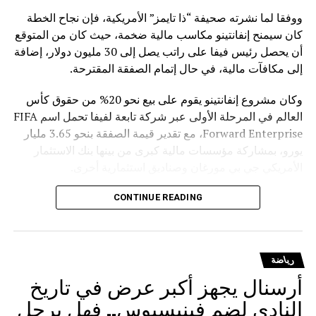
ووفقا لما نشرته صحيفة “ذا تايمز” الأمريكية، فإن نجاح الخطة
كان سيمنح إنفانتينو مكاسب مالية ضخمة، حيث كان من المتوقع
أن يحصل رئيس فيفا على راتب يصل إلى 30 مليون دولار، إضافة
إلى مكافآت مالية، في حال إتمام الصفقة المقترحة.
وكان مشروع إنفانتينو يقوم على بيع نحو 20% من حقوق كأس
العالم في المرحلة الأولى عبر شركة تابعة لفيفا تحمل اسم FIFA
Forward Enterprise، مع تقدير قيمة الصفقة بنحو 3.65 مليار
يورو، بمشاركة مؤسسات مالية كبرى من بينها بنك الاستثمار
الأمريكي جي بي مورغان وصناديق استثمارية أخرى.
وبحسب التقارير، روج للمشروع أمام الاتحادات الوطنية باعتباره
CONTINUE READING
فرصة لتوفير موارد مالية إضافية، مع وعود بتوزيع عوائد كبيرة
على الاتحادات الأعضاء، في محاولة للحصول على دعمها للمضي
قدما في الخطة.
رياضة
أرسنال يجهز أكبر عرض في تاريخ
لكن المشروع واجه معارضة قوية من عدد من الجهات، في
مقدمتها الاتحاد الأوروبي لكرة القدم “يويفا”، الذي هدد باتخاذ
النادي لضم فينيسيوس.. فهل يرحل
خطوات تصعيدية، من بينها إمكانية سحب المنتخبات الأوروبية من