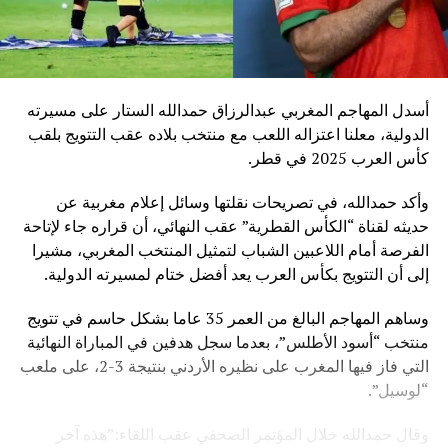
أسدل المهاجم المغربي عبدالرزاق حمدالله الستار على مسيرته
الدولية، معلنا اعتزاله اللعب مع منتخب بلاده عقب التتويج بلقب
كأس العرب 2025 في قطر.
وأكد حمدالله، في تصريحات نقلتها وسائل إعلام مغربية عن
حديثه لقناة “الكأس القطرية” عقب النهائي، أن قراره جاء لإتاحة
الفرصة أمام اللاعبين الشباب لتمثيل المنتخب المغربي، مشيرا
إلى أن التتويج بكأس العرب يعد أفضل ختام لمسيرته الدولية.
وساهم المهاجم البالغ من العمر 35 عاما بشكل حاسم في تتويج
منتخب “أسود الأطلس”، بعدما سجل هدفين في المباراة النهائية
التي فاز فيها المغرب على نظيره الأردني بنتيجة 3-2، على ملعب
“لوسيل”.
وقال حمدالله خلال المؤتمر الصحفي عقب اللقاء:”هذه آخر