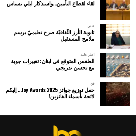
لقاء لقطاع التأمين…واستذكار ايلي نسناس
خاص
ثانوية الأرز الثّقافيّة صرح تعليميّ يرسم
ملامح المستقبل
أخبار عامة
الطقس المتوقع في لبنان: تغييرات جوية
مع تحسن تدريجي
فن
حفل توزيع جوائز Joy Awards 2025… إليكم
لائحة بأسماء الفائزين!