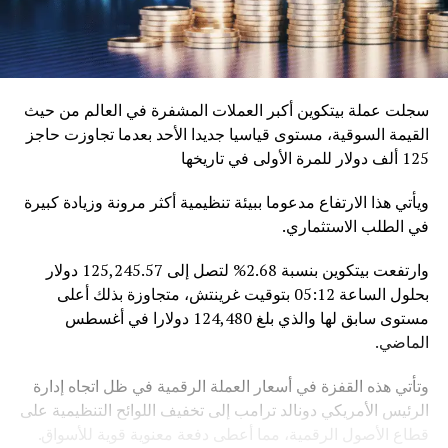
سجلت عملة بيتكوين أكبر العملات المشفرة في العالم من حيث
القيمة السوقية، مستوى قياسيا جديدا الأحد بعدما تجاوزت حاجز
125 ألف دولار للمرة الأولى في تاريخها
ويأتي هذا الارتفاع مدعوما ببيئة تنظيمية أكثر مرونة وزيادة كبيرة
في الطلب الاستثماري.
وارتفعت بيتكوين بنسبة 2.68% لتصل إلى 125,245.57 دولار
بحلول الساعة 05:12 بتوقيت غرينتش، متجاوزة بذلك أعلى
مستوى سابق لها والذي بلغ 124,480 دولارا في أغسطس
الماضي.
وتأتي هذه القفزة في أسعار العملة الرقمية في ظل اتجاه إدارة
الرئيس الأمريكي دونالد ترامب إلى تخفيف اللوائح التنظيمية على
قطاع الأصول الرقمية، مما أعطى دفعة معنوية قوية للأسواق.