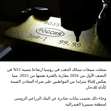
بشكل متزايد كوسيلة للتحوّط ضد التضخم والاضطرابات
الجيوسياسية، إضافة إلى دورها كأصل رقمي مستقل عن
السياسات النقدية التقليدية.
RELATED TOPICS:
UP NEX
رتفاع أسعار النفط بدعم من قرار “أوبك+”
DON'T MISS
برلماني روسي: يمكن توحيد منظومات روسيا والهند
والصين المعلوماتية للتسوية بالعملات الرقمية
سجلت مبيعات سبائك الذهب في روسيا ارتفاعا بنسبة 31% في
النصف الأول من 2026 مقارنة بالفترة نفسها من 2025، مما
يعكس إقبالا متزايدا من المواطنين على شراء المعادن الثمينة
كأداة للادخار.
وجاء ذلك بحسب بيانات صادرة عن البنك الزراعي الروسي
لمنطقة سيبيريا الفيدرالية.