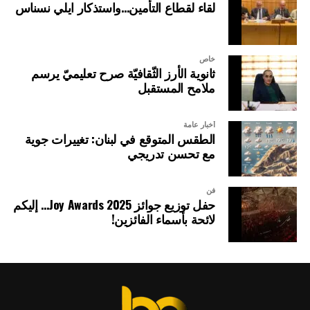
لقاء لقطاع التأمين…واستذكار ايلي نسناس
خاص
ثانوية الأرز الثّقافيّة صرح تعليميّ يرسم
ملامح المستقبل
أخبار عامة
الطقس المتوقع في لبنان: تغييرات جوية
مع تحسن تدريجي
فن
حفل توزيع جوائز Joy Awards 2025… إليكم
لائحة بأسماء الفائزين!