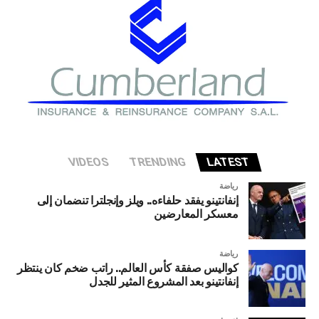
تواجه الاقتصاد الأميركي إذا شهد قطاع الذكاء الاصطناعي
تصحيحا حادا أو انهيارا في التقييمات الاستثمارية.
VIDEOS
TRENDING
LATEST
رياضة
إنفانتينو يفقد حلفاءه.. ويلز وإنجلترا تنضمان إلى
معسكر المعارضين
رياضة
كواليس صفقة كأس العالم.. راتب ضخم كان ينتظر
إنفانتينو بعد المشروع المثير للجدل