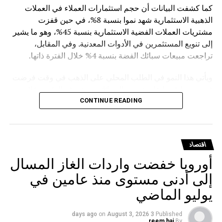
كما كشفت البيانات أن حجم استثمارات العملاء في العملات
الذهبية الاستثمارية شهد نموا بنسبة 8%، في حين قفزت
مشتريات العملات الفضية الاستثمارية بنسبة 45%، وهو ما يشير
إلى تنويع المستثمرين في الأدوات المعدنية. وفي المقابل،
تراجعت مبيعات سبائك الفضة بنسبة 4% خلال الفترة ذاتها.
ويأتي هذا النمو في الطلب المحلي على الذهب في وقت فرضت
فيه روسيا قيودا على تصدير السبائك، حيث وقع الرئيس فلاديمير
بوتين في مارس الماضي مرسوما يمنع تصدير سبائك الذهب التي
CONTINUE READING
يتجاوز وزنها الإجمالي 100 غرام، مع استثناءات للمسافرين
المغادرين من مطارات موسكو الثلاثة (شيريميتيفو ودوموديدوفو
وفنوكوفو) ومطار فلاديفوستوك (كنيفيتشي) بشرط حصولهم
اقتصاد
على تصريح مسبق من هيئة الرقابة الروسية على المعادن
أوروبا خفضت واردات الغاز المسال
الثمينة.
إلى أدنى مستوى منذ عامين في
يوليو الماضي
on
August 3, 2026
3 days ago
Published
reem haj
By