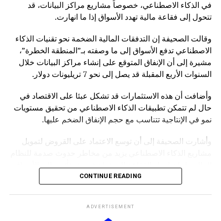
في الذكاء الاصطناعي، خصوصاً مشاريع مراكز البيانات، قد
تتحول إلى فقاعة مالية تهدد الأسواق إذا ما انهارت.
وقالت الصحيفة إن التدفقات المالية الضخمة نحو تقنيات الذكاء
الاصطناعي تدفع الأسواق إلى ما وصفته بـ”المنطقة الخطرة”،
مشيرة إلى أن الإنفاق المتوقع على إنشاء مراكز البيانات خلال
السنوات الأربع المقبلة قد يصل إلى نحو 7 تريليونات دولار.
وأضافت أن هذه الاستثمارات قد تشكل عبئا على الاقتصاد في
حال لم تتمكن تطبيقات الذكاء الاصطناعي من تحقيق مستويات
نمو في الإنتاجية تتناسب مع حجم الإنفاق الضخم عليها.
وأشارت الصحيفة إلى أن توسع الاعتماد على القروض لتمويل
مشاريع الذكاء الاصطناعي يزيد من مخاطر حدوث صدمة للنظام
المالي، إذ إن انهيار الفقاعة المحتملة قد يمتد تأثيره إلى الأسواق
بشكل أوسع.
CONTINUE READING
وكانت صحيفة “NOTUS” قد نقلت في وقت سابق أن محللين
ADVERTISEMENT
في وزارة الخزانة الأميركية حذروا من ارتفاع المخاطر التي قد