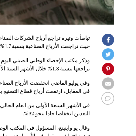
تباطأت وتيرة تراجع أرباح الشركات الصناع
حيث تراجعت الأرباح الصناعية بنسبة 1.7% سنويا.
تراجعها بنسبة 1.8% خلال الأشهر الستة الأولى من العام الحالي.
في المقابل، ارتفعت أرباح قطاع التصنيع بوتيرة أسرع، ح
في الأشهر السبعة الأولى من العام الحالي
التعدين انخفاضا حادا بنحو 32%.
وقال يو واينينغ، المسؤول في المكتب الوطني
تعزيز انتعاش معقول في الأسعار تدريجيا،