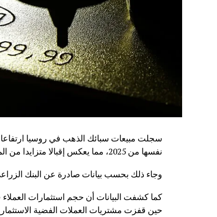
نفسها من 2025، مما يعكس إقبالا متزايدا من المواطنين على شراء المعادن الثمينة كأداة للادخار.
وجاء ذلك بحسب بيانات صادرة عن البنك الزراعي 