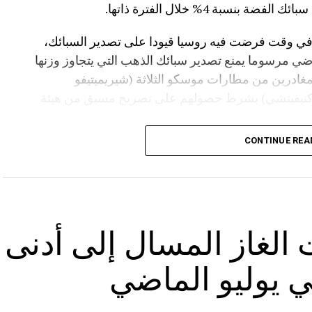
سبة 4% خلال الفترة ذاتها.
 في وقت فرضت فيه روسيا قيودا على تصدير السبائك،
ي مرسوما يمنع تصدير سبائك الذهب التي يتجاوز وزنها
فرين المغادرين من مطارات موسكو الثلاثة (شيريميتيفو
(كنيفيتشي) بشرط حصولهم على تصريح مسبق من هيئة
CONTINUE REA
الغاز المسال إلى أدنى
 يوليو الماضي