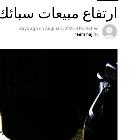
ارتفاع مبيعات سبائك
on
August 3, 2026
4 days ago
Published
reem haj
By