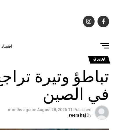
اقتصاد
اقتصاد
تباطؤ وتيرة تراج
في الصين
on
August 28, 2025
11 months ago
Published
reem haj
By