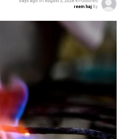
on
August 3, 2026
4 days ago
Published
reem haj
By