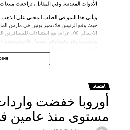
الأدوات المعدنية. وفي المقابل، تراجعت مبيعات سبائك الفضة بن
ويأتي هذا النمو في الطلب المحلي على الذهب
حيث وقع الرئيس فلاديمير بوتين في مارس الماض
الإجمالي 100 غرام، مع استثناءات للمسا
ودوموديدوفو وفنوكوفو) ومطار فلاديفوستوك 
الرقابة الروسية على المعادن الثمينة.
DING
اقتصاد
أوروبا خفضت واردات 
مستوى منذ عامين في