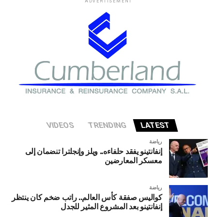
ADVERTISEMENT
عليها بالقرب من خط أنابيب الغاز الروسي المتجه إلى المجر.
ووفقا للاستخبارات الصربية، فإن المشتبه به في تنظيم الهجوم
هو مهاجر لديه تدريب عسكري. واتهم سيارتو أوكرانيا بمحاولة
تنفيذ هذا العمل التخريبي.
VIDEOS
TRENDING
LATEST
رياضة
إنفانتينو يفقد حلفاءه.. ويلز وإنجلترا تنضمان إلى
معسكر المعارضين
رياضة
كواليس صفقة كأس العالم.. راتب ضخم كان ينتظر
إنفانتينو بعد المشروع المثير للجدل