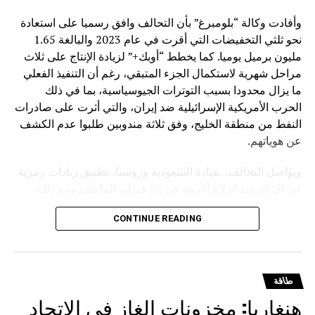
وأفادت وكالة “بلومبرغ” بأن التحالف وافق رسميا على استعادة
نحو ثلثي التخفيضات التي أقرت في عام 2023 والبالغة 1.65
مليون برميل يوميا. كما يخطط “أوبك+” لزيادة الإنتاج على ثلاث
مراحل شهرية لاستكمال الجزء المتبقي، رغم أن التنفيذ الفعلي
ما يزال محدودا بسبب التوترات الجيوسياسية، بما في ذلك
الحرب الأمريكية الإسرائيلية ضد إيران، والتي أثرت على صادرات
النفط من منطقة الخليج، وفق ثلاثة مندوبين طلبوا عدم الكشف
عن هوياتهم.
ويواصل التحالف، بقيادة السعودية وروسيا، تطبيق زيادات رمزية
في الإنتاج منذ اندلاع الأزمة في 28 فبراير الماضي. ومع ذلك،
تشير تقديرات إلى أن السوق العالمية تعاني نقصا كبيرا في
CONTINUE READING
الإمدادات، مع فجوة تراكمية تتجاوز مليار برميل، ما أدى إلى
استنزاف المخزونات وارتفاع حاد في أسعار الوقود، وزيادة
مخاطر الركود العالمي.
طاقة
وكانت ثماني دول رئيسية في “أوبك+” تعمل على إعادة ضخ
هنغاريا: مخزونات الغاز في الاتحاد
الكميات التي خفضت سابقا لمعالجة فائض المعروض. إلا أن