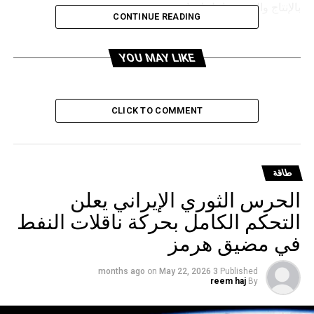
بالإنتاج والتوزيع داخل ليبيا.
CONTINUE READING
RELATED TOPICS:
YOU MAY LIKE
UP NEX
زير النفط العراقي: نجري مفاوضات مع شيفرون
لأمريكية لتطوير حقل نفطي جنوبي البلاد
CLICK TO COMMENT
DON'T MISS
وزير أمريكي: الولايات المتحدة تريد زيادة إنتاج النفط في
فنزويلا بسرعة
طاقة
الحرس الثوري الإيراني يعلن
التحكم الكامل بحركة ناقلات النفط
في مضيق هرمز
on
May 22, 2026
3 months ago
Published
reem haj
By