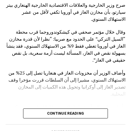
صرح وزير الخارجية والعلاقات الاقتصادية الخارجية الهنغاري بيتر
سيارتو، بأن مخازن الغاز في أوروبا تكفي لأقل من عشر
الاستهلاك السنوي.
وقال خلال مؤتمر صحفي في كيشكوندوروجما قرب محطة
“السيل التركي” على الحدود مع صربيا: “نظرا لأن قدرة مخازن
الغاز في أوروبا تغطي فقط 9% من الاستهلاك السنوي، فقد ينشأ
بسهولة نقص في الغاز، المسألة ليست أزمة سعرية، بل نقص
حقيقي في الغاز”.
وأضاف الوزير أن مخزونات الغاز في هنغاريا تصل إلى 25% من
الاستهلاك السنوي، مشيرا إلى أن السلطات قررت مؤخرا وقف
تصدير الغاز إلى أوكرانيا وتحويل هذه الكميات إلى المخازن
المحلية.
وأشار سيارتو إلى أن هنغاريا تتلقى يوميا 18.7 مليون متر مكعب
من الغاز الروسي القادم عبر “السيل التركي”.
CONTINUE READING
وقبل ذلك أعلن الرئيس الصربي ألكسندر فوتشيتش أن قنبلة عثر