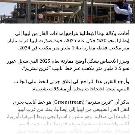
أفادت وكالة نوفا الإيطالية بتراجع إمدادات الغاز من ليبيا إلى
إيطاليا بنحو 30% خلال عام 2025، حيث صدّرت ليبيا قرابة مليار
متر مكعب فقط، مقارنة بـ1.4 مليار متر مكعب في 2024.
ويبرز الانخفاض بشكل أوضح مقارنة بعام 2023 الذي سجل عبور
نحو 2.5 مليار متر مكعب عبر خط أنابيب “غرين ستريم”.
وأرجع التقرير هذا التراجع إلى إغلاق جزئي للخط على الجانب
الليبي، نتيجة احتجاجات محلية أو مشكلات تشغيلية.
يذكر أن “غرين ستريم” (Greenstream) هو خط أنابيب بحري
لنقل الغاز الطبيعي من ليبيا إلى إيطاليا، يمتد من غرب ليبيا
(مليتة) إلى صقلية، وهو مشروع استراتيجي يربط إفريقيا بأوروبا،
لكنه يواجه تحديات تشغيلية رغم قدرته العالية، حيث لا يتم
استغلال طاقته القصوى بالكامل بسبب عوامل محلية تتعلق