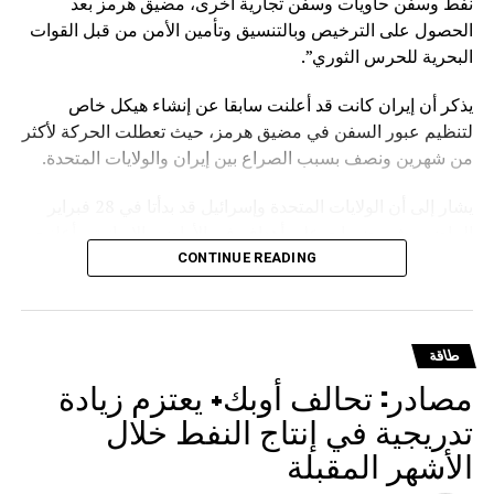
نفط وسفن حاويات وسفن تجارية أخرى، مضيق هرمز بعد
الحصول على الترخيص وبالتنسيق وتأمين الأمن من قبل القوات
البحرية للحرس الثوري”.
يذكر أن إيران كانت قد أعلنت سابقا عن إنشاء هيكل خاص
لتنظيم عبور السفن في مضيق هرمز، حيث تعطلت الحركة لأكثر
من شهرين ونصف بسبب الصراع بين إيران والولايات المتحدة.
يشار إلى أن الولايات المتحدة وإسرائيل قد بدأتا في 28 فبراير
الماضي بشن ضربات على أهداف في الأراضي الإيرانية. وأعلنت
واشنطن وطهران في 8 أبريل وقف إطلاق النار، لكن الولايات
CONTINUE READING
المتحدة بدأت حصارا للموانئ الإيرانية، بينما أعلنت إيران فرض
قواعد خاصة للعبور عبر مضيق هرمز.
طاقة
مصادر: تحالف أوبك+ يعتزم زيادة
تدريجية في إنتاج النفط خلال
الأشهر المقبلة