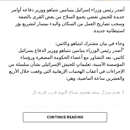
إنزال عقاب عسكري كبير بإيران، وبالطبع بالحوثيين أنفسهم”.
أصدر رئيس وزراء إسرائيل بينيامين نتنياهو ووزير دفاعه أوامر
وكان مصدر مسؤول في الهيئة العامة للنقل السعودية قد صرح
جديدة للجيش تقضي بجمع السلاح من بعض القرى بالضفة
الخميس، بأن سفينة (ENCELIA) التابعة لإحدى الشركات
وسحب تصاريح العمل من السكان والبدء بمسار لتشريع بؤر
السعودية، تعرضت لاستهداف أثناء إبحارها في البحر الأحمر، نتج
استيطانية جديدة.
عنه حريق في مقدمتها.
وجاء في بيان مشترك لنتياهو وكاتس:
وأكد المصدر أن جميع أفراد الطاقم بخير، مشيرا في السياق إلى
“أصدر رئيس الوزراء بنيامين نتنياهو ووزير الدفاع يسرائيل
أن الجهات المعنية اتخذت كافة الإجراءات اللازمة لتأمين السفينة
كاتس، بعد التشاور مع أعضاء الحكومة المصغرة ورؤساء
وطاقمها وحماية البيئة البحرية.
المؤسسة الأمنية، تعليماتٍ للجيش الإسرائيلي بشأن سلسلة من
الإجراءات في أعقاب الهجمات الإرهابية التي وقعت خلال الأربع
والعشرين ساعة الماضية، وهي:
1. هدم منزل منفذ هجوم صباح اليوم قرب قرية تل.
2. اتخاذ إجراءات حاسمة في القرى التي تُعدّ بؤرًا للإرهاب، تشمل
مصادرة الأسلحة وإلغاء تصاريح العمل، وغير ذلك.
CONTINUE READING
3. تعزيز القوات في جميع أنحاء الضفة الغربية.