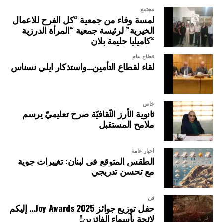
مجتمع
لمسة وفاء من جمعية “كل الفرح للاعمال
الخيرية” لرئيسة جمعية “المرأة الدرزية
“كاميليا حليمة بلان
قطاع عام
لقاء لقطاع التأمين…واستذكار ايلي نسناس
خاص
ثانوية الأرز الثّقافيّة صرح تعليميّ يرسم
ملامح المستقبل
أخبار عامة
الطقس المتوقع في لبنان: تغييرات جوية
مع تحسن تدريجي
فن
حفل توزيع جوائز Joy Awards 2025… إليكم
لائحة بأسماء الفائزين!