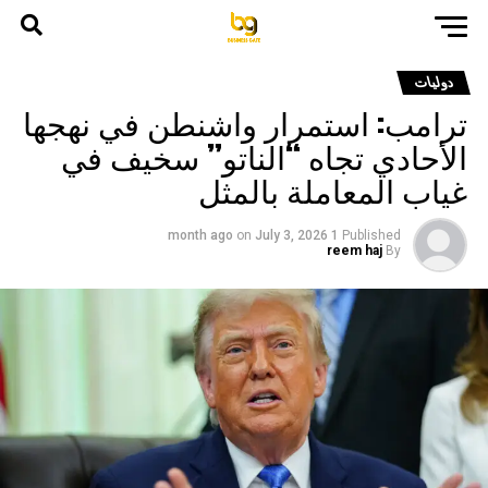
دوليات
ترامب: استمرار واشنطن في نهجها
الأحادي تجاه “الناتو” سخيف في
غياب المعاملة بالمثل
on
July 3, 2026
1 month ago
Published
reem haj
By