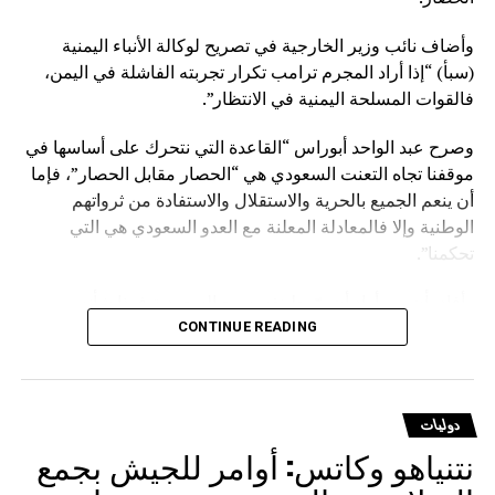
وأضاف نائب وزير الخارجية في تصريح لوكالة الأنباء اليمنية
(سبأ) “إذا أراد المجرم ترامب تكرار تجربته الفاشلة في اليمن،
فالقوات المسلحة اليمنية في الانتظار”.
وصرح عبد الواحد أبوراس “القاعدة التي نتحرك على أساسها في
موقفنا تجاه التعنت السعودي هي “الحصار مقابل الحصار”، فإما
أن ينعم الجميع بالحرية والاستقلال والاستفادة من ثرواتهم
الوطنية وإلا فالمعادلة المعلنة مع العدو السعودي هي التي
تحكمنا”.
وأفاد بأن من أراد أن يوّرط نفسه مع السعودية فهذا شأنه
وسيدفع ثمنا باهظا نتيجة قراره الخاطئ، مؤكدا أنهم يتحركون
CONTINUE READING
وفق حقوق مشروعة كفلتها كافة الأعراف والقوانين والمواثيق.
وشدد على أنه لا يوجد قانون على الأرض يصادر الحقوق
دوليات
المشروعة للشعوب إلا قانون الغاب، مشيرا إلى أن على
نتنياهو وكاتس: أوامر للجيش بجمع
السعودية أن تعي جيدا أن المخرج الوحيد لرفع الحصار عنها يتمثل
في رفع الحصار عن اليمن.