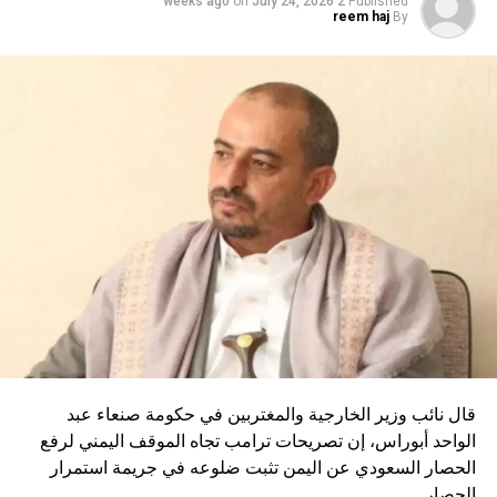
Published
2 weeks ago
ترامب: واشنطن أنفقت 999 مليار دولار على حلف “الناتو”
July 24, 2026
on
reem haj
By
قال نائب وزير الخارجية والمغتربين في حكومة صنعاء عبد
الواحد أبوراس، إن تصريحات ترامب تجاه الموقف اليمني لرفع
الحصار السعودي عن اليمن تثبت ضلوعه في جريمة استمرار
الحصار.