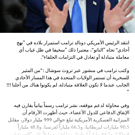
انتقد الرئيس الأمريكي دونالد ترامب استمرار بلاده في “نهج
أحادي” تجاه “الناتو”، معتبرا ذلك “سخيفا في ظل غياب أي
معاملة متبادلة أو تعادل في التزامات الحلفاء”.
وكتب ترامب في منشور عبر تروث سوشال :”من المثير
للسخرية أن تستمر الولايات المتحدة في هذا المسار الأحادي
الجانب عندما لا تكون العلاقة متبادلة. لم يكونوا هناك من أجلنا !!!
“
وفي محاولة لدعم موقفه، نشر ترامب رسماً بيانياً يقارن فيه
الإنفاق الدفاعي للدول الأعضاء، حيث أظهرت الأرقام أن
الميزانية العسكرية الأمريكية تبلغ حوالي 999 مليار دولار، مقابل
90.5 مليارات لبريطانيا، و66.5 ملياراً لفرنسا، و48.8 ملياراً
لإيطاليا، و44.3 ملياراً لبولندا، مما اعتبره دليلاً على “العبء غير