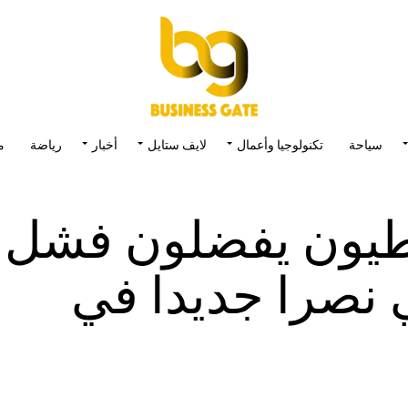
سياحة
تكنولوجيا وأعمال
لايف ستايل
أخبار
رياضة
م
اطيون يفضلون فشل
 نصرا جديدا في