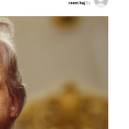
reem haj
By