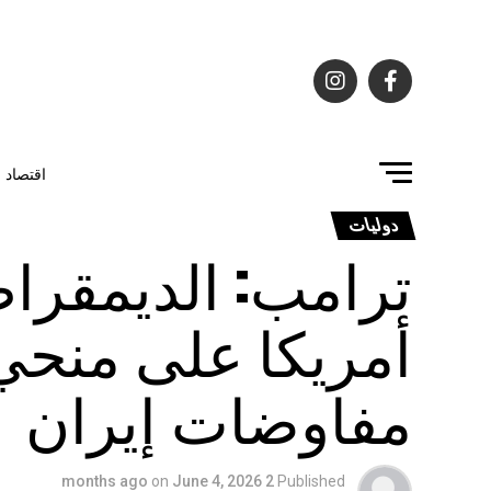
اقتصاد
دوليات
ترامب: الديمقر
أمريكا على منحي
مفاوضات إيران
on
June 4, 2026
2 months ago
Published