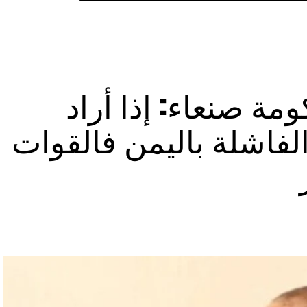
مة صنعاء: إذا أراد
لفاشلة باليمن فالقوات