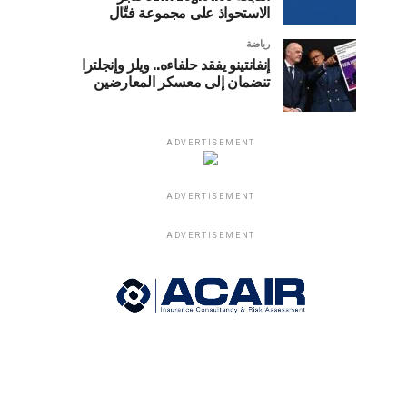
الاستحواذ على مجموعة فتّال
رياضة
إنفانتينو يفقد حلفاءه.. ويلز وإنجلترا
تنضمان إلى معسكر المعارضين
ADVERTISEMENT
ADVERTISEMENT
ADVERTISEMENT