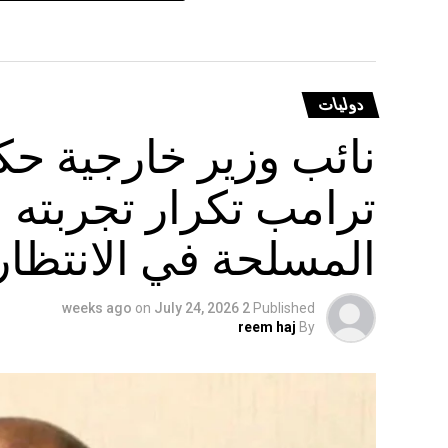
دوليات
نائب وزير خارجية حكو
ترامب تكرار تجربته ا
المسلحة في الانتظار
on
July 24, 2026
2 weeks ago
Published
reem haj
By