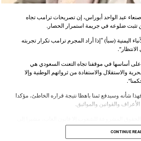
صنعاء عبد الواحد أبوراس، إن تصريحات ترامب تجاه
 تثبت ضلوعه في جريمة استمرار الحصار.
اء اليمنية (سبأ) “إذا أراد المجرم ترامب تكرار تجربته
لانتظار”.
 على أساسها في موقفنا تجاه التعنت السعودي هي
حرية والاستقلال والاستفادة من ثرواتهم الوطنية وإلا
كمنا”.
هذا شأنه وسيدفع ثمنا باهظا نتيجة قراره الخاطئ، مؤكدا
أعراف والقوانين والمواثيق.
الحقوق المشروعة للشعوب إلا قانون الغاب، مشيرا إلى
 لرفع الحصار عنها يتمثل في رفع الحصار عن اليمن.
CONTINUE REA