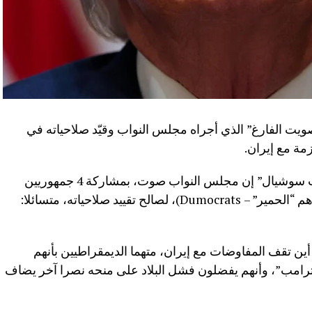
ويت الفارغ” الذي أجراه مجلس النواب وقيّد صلاحياته في
مة مع إيران.
وقال ترامب في منشور على منصة “تروث سوشيال” إن مجلس النواب صوت، بمشاركة 4 جمهوريين
“سيئين” وجميع الديمقراطيين (الذين أسماهم “الحمير” – Dumocrats)، لصالح تقييد صلاحياته، متسائلا:
ين تقف المفاوضات مع إيران، متهما الديمقراطيين بأنهم
رامب”، وأنهم يفضلون فشل البلاد على منحه نصرا آخر يضاف