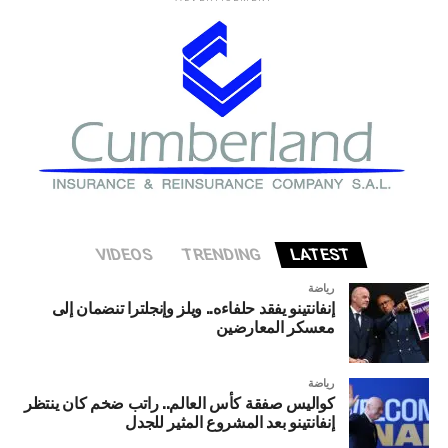
إطار حرص البلدية على تنشيط الحركة السياحية والثقافية
وتعزيز مكانة بعقلين كوجهة صيفية تجمع بين الفن والتراث.
VIDEOS
TRENDING
LATEST
رياضة
إنفانتينو يفقد حلفاءه.. ويلز وإنجلترا تنضمان إلى
معسكر المعارضين
رياضة
كواليس صفقة كأس العالم.. راتب ضخم كان ينتظر
إنفانتينو بعد المشروع المثير للجدل