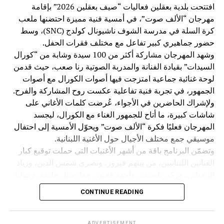
حيث كان في استقبالهم رئيس اتحاد بلديات الجومة ورئيس بلدية
افتتحت بلدية بعقلين فعاليات “صيف بعقلين 2026” بإقامة
رحبة الأستاذ عدنان ملحم، ورئيسة بلدية بينو الدكتورة كارول
مهرجان “الألف صوت”، في أمسية فنية مميزة احتضنها ملعب
فارس، اللذان قدّما شرحًا عن المحمية، وأهميتها البيئية، وتاريخ
كرة السلة في مدرسة الشوف ناشيونال كولدج (SNC)، وسط
بلدة بينو العريق وإرثها الثقافي.
حضور جماهيري كبير تفاعل مع مختلف فقرات الحفل.
وشهد المهرجان مشاركة أكثر من 100 سيدة وشابة من “كورال
بعدها، توجّه الوفد إلى منطقة القموعة – غابة العذر، حيث كان
السيدات” بقيادة الفنانة والمدربة الصوتية رنا صعب، حيث قدمن
في استقبالهم رئيس اللجنة السياحية ورئيس بلدية فنيدق
لوحة غنائية جماعية امتزجت فيها أصوات الكورال مع أصوات
السابق الحاج أحمد عبدو البعريني، واطّلعوا على ما تتميز به
الجمهور، في تجربة فنية تفاعلية عكست روح المشاركة والفرح.
المنطقة من طبيعة خلابة، وغاباتها الوارفة وأشجارها المعمّرة
ولإشراك الحاضرين في الأجواء، عُرضت كلمات الأغاني على
التي تُعدّ من أبرز المعالم البيئية والسياحية في عكار. وقد أبدى
شاشات كبيرة، ما أتاح للجمهور الغناء مع الكورال، ليجسد
سعادة السفير وعقيلته إعجابهما الكبير بجمال المنطقة، وروعة
المهرجان فعليًا فكرة “الألف صوت” ويحوّل الأمسية إلى احتفال
مناظرها الطبيعية، واعتدال طقسها، مشيدَين بما تختزنه عكار
موسيقي جمع مختلف الأجيال حول الأغنية اللبنانية.
من مقومات سياحية وبيئية تستحق الاهتمام والتعريف بها.
وتضمّن البرنامج باقة من أشهر الأغنيات التي حملت توقيع كبار
الفنانين اللبنانيين، من بينهم فيروز، ونصري شمس الدين، وزياد
وفي ختام اللقاء، أعرب السيد علي محمود العبد الله وعقيلته عن
الرحباني، وزكي ناصيف، وأحمد قعبور، ومارسيل خليفة، وجوليا
بالغ شكره وامتنانه لسعادة السفير وليد الحديد وعقيلته، ولجميع
بطرس، في أمسية أعادت إحياء الذاكرة الفنية اللبنانية وأضفت
CONTINUE READING
الحضور على تلبية الدعوة، ومتمنيًا للمملكة الأردنية الهاشمية،
أجواءً من الحنين والمحبة.
قيادةً وشعبًا، دوام التقدم والازدهار، وللعلاقات اللبنانية الأردنية
ويأتي هذا الحدث باكورة برنامج “صيف بعقلين 2026” الذي
مزيدًا من التعاون والتقارب.
يتضمن سلسلة من النشاطات الثقافية والفنية والاجتماعية، في
ADVERTISEMENT