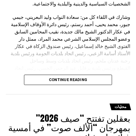
الشخصيات السياسية والدينية والبلدية والاجتماعية.
وشارك في اللقاء كل من: سعادة النواب وليد البعريني، جيمي
جبور، محمد يحيى، أحمد رستم، رئيس دائرة الأوقاف الإسلامية
في عكار الدكتور الشيخ مالك جديدة، نقيب المحامين السابق
وعضو المجلس الإسلامي الشرعي محمد المراد، ممثل دار
الفتوى الشيخ خالد إسماعيل، رئيس صندوق الزكاة في عكار
الأستاذ أسامة الزعبي، رئيس اتحاد بلديات الجومة ورئيس بلدية
رحبة عدنان ملحم، رئيس اتحاد بلديات وسط وساحل
القيطع ورئيس بلدية برقايل عبد الرحمن الحسن، رئيس اتحاد
بلديات نهر الاسطوان ورئيس بلدية الكويخات عمر الحايك، رئيسة
CONTINUE READING
بلدية تكريت الدكتورة هلا العبدالله،رئيس بلدية القليعات الدكتور
عبد الرزاق خشفة، الحاج أحمد عبدو البعريني الأستاذ فادي
بربر، عضو المجلس الإسلامي الشرعي السابق الحاج علي
طليس، العميد خالد الحسيني وعقيلته ، الدكتور وسام
محليات
منصور، الاستاذ أحمد الهضام عضو اللقاء الروحي
بعقلين تفتتح “صيف 2026”
العكاري، والمهندس محمد بشار العبدالله وعقيلته، مدير مهنية
بمهرجان “الألف صوت” في أمسية
تكريت الرسمية المهندس زياد الصانع وعقيلته، الأستاذ فواز
زكريا وعقيلته، رئيس مركز الدفاع المدني طلال أيوب و الدكتور