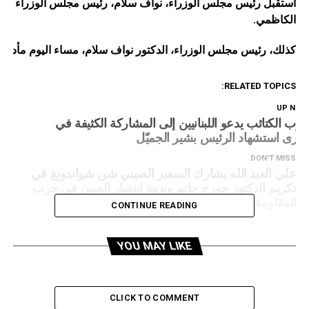
استقبل
رئيس
مجلس
الوزراء،
نواف
سلام،
رئيس
مجلس
الوزراء
الع
الكاظمي
.
كذلك،
رئيس
مجلس
الوزراء،
الدكتور
نواف
سلام،
مساء
اليوم
مأدبة
ع
RELATED TOPICS:
UP NEX
زب الكتائب يدعو اللبنانيين إلى المشاركة الكثيفة في
كرى استشهاد الرئيس بشير الجميّل
DON'T MISS
علي العبد الله يشارك السفير الصيني شن شواندونغ في
تكريم الدكتور جورج حاتم وندوة انتصار الصين في حرب
المقاومة
CONTINUE READING
YOU MAY LIKE
CLICK TO COMMENT