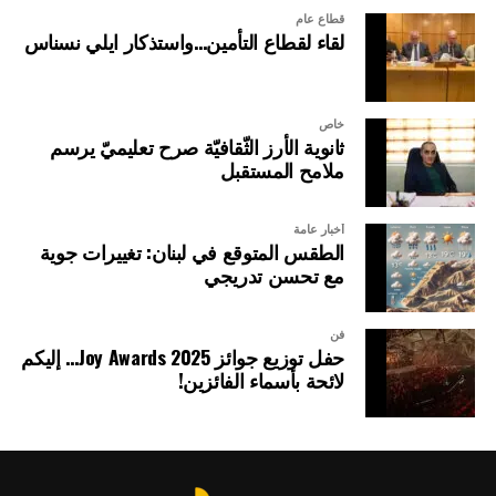
قطاع عام
لقاء لقطاع التأمين…واستذكار ايلي نسناس
خاص
ثانوية الأرز الثّقافيّة صرح تعليميّ يرسم
ملامح المستقبل
أخبار عامة
الطقس المتوقع في لبنان: تغييرات جوية
مع تحسن تدريجي
فن
حفل توزيع جوائز Joy Awards 2025… إليكم
لائحة بأسماء الفائزين!