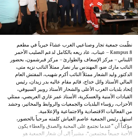
نظّمت جمعية تجار وصناعيي الغرب عشاءً خيرياً في مطعم
Kampus 8 – عيناب، عاد ريعه بالكامل لدعم الصليب الأحمر
اللبناني – مركز الإسعاف والطوارئ – مركز قبرشمون، بحضور
النائب مارك ضو، المهندس بيار نصار ممثلاً النائب نزيه متى،
الدكتور وليد الشعار ممثلاً النائب أكرم شهيب، المفتش العام
المالي الأستاذ وائل خداج، قائم مقام عاليه بدر زيدان، رئيس
إتحاد بلديات الغرب الأعلى والشحار الأستاذ روبير السيوفي،
القيادات الأمنية والعسكرية، الأستاذ عمر غازي العريضي، ممثلي
الأحزاب، رؤساء البلديات والجمعيات والروابط والمخاتير، وحشد
من الفعاليات الاقتصادية والاجتماعية والإعلامية.
استهل رئيس الجمعية عاصم العياش كلمته مرحباً بالحضور،
مؤكداً أن “عندما نجتمع على المحبة والصدق والعطاء يكون
الأحبة جميعاً مجتمعين”، مشيراً إلى أن شعار الجمعية هو