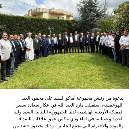
دعمهم وصبرهم خلال فترة التحضير للمناسبة، وقال: “شكراً
لعائلتي، ولعائلات كل تجار وصناعيي الغرب الذين عملوا معنا ولم
يرونا خلال الأسبوعين الماضيين، فنجاح هذا العمل هو ثمرة
دعمكم وتضحياتكم.” مؤكداً أن هذا الإنجاز ما كان ليتحقق لولا
تكاتف الجميع وروح الفريق التي تجمع أعضاء الجمعية.
وختم كلمته بالتأكيد أنه، رغم الظروف الصعبة التي يمر بها لبنان،
يبقى الأمل قائماً، قائلاً: “لبنان… منحبك كتير”، موجهاً الشكر إلى
جميع الحاضرين فرداً فرداً.
وتخللت الأمسية فقرات فنية وشعرية قدّمها الشاعر مازن غنام،
وسط أجواء مميزة عكست روح التضامن والتكافل، وأكدت أهمية
دعم المؤسسات الإنسانية التي تؤدي رسالة وطنية نبيلة وفي
مقدمتها الصليب الأحمر اللبناني.
بدعوة من رئيس مجموعة أماكو السيد علي محمود العبد
اللهوعقيلته، استقبلت دارة العبد الله في عكار سعادة سفير
المملكة الأردنية الهاشمية لدى الجمهورية اللبنانية السيد وليد
الحديد وعقيلته، في لقاء ودي عكس عمق علاقات الصداقة
والمودة والاحترام التي تجمع الجانبين، وذلك بحضور حشد من