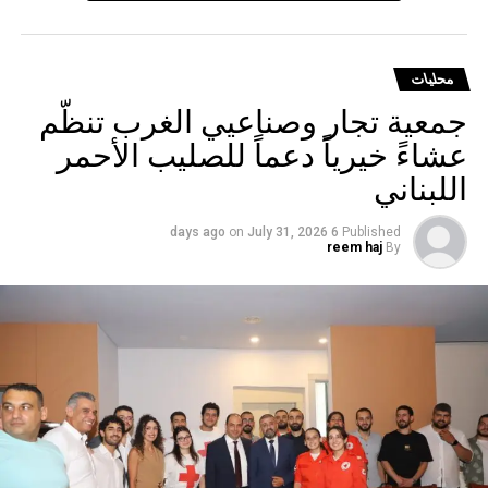
محليات
جمعية تجار وصناعيي الغرب تنظّم
عشاءً خيرياً دعماً للصليب الأحمر
اللبناني
on
July 31, 2026
6 days ago
Published
reem haj
By