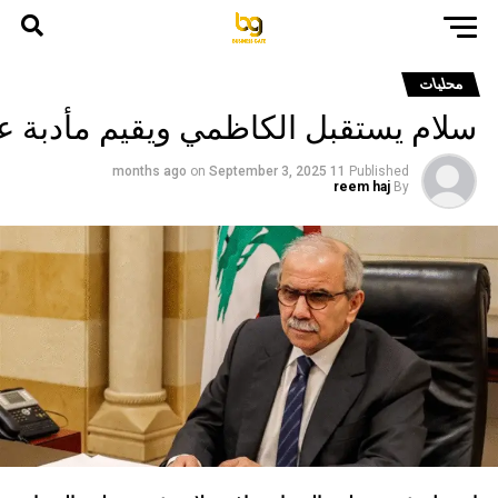
محليات
سلام يستقبل الكاظمي ويقيم مأدبة 
on
September 3, 2025
11 months ago
Published
reem haj
By