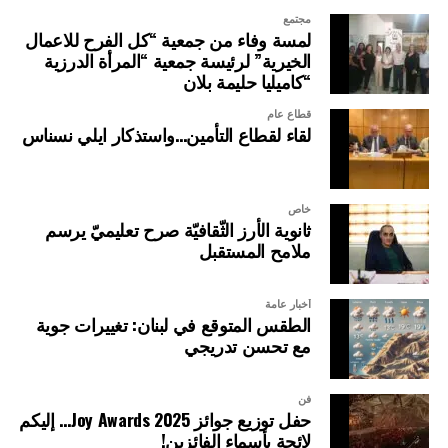
مجتمع
لمسة وفاء من جمعية “كل الفرح للاعمال
الخيرية” لرئيسة جمعية “المرأة الدرزية
“كاميليا حليمة بلان
قطاع عام
لقاء لقطاع التأمين…واستذكار ايلي نسناس
خاص
ثانوية الأرز الثّقافيّة صرح تعليميّ يرسم
ملامح المستقبل
أخبار عامة
الطقس المتوقع في لبنان: تغييرات جوية
مع تحسن تدريجي
فن
حفل توزيع جوائز Joy Awards 2025… إليكم
لائحة بأسماء الفائزين!