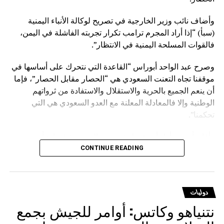
وأضاف نائب وزير الخارجية في تصريح لوكالة الأنباء اليمنية
(سبأ) “إذا أراد المجرم ترامب تكرار تجربته الفاشلة في اليمن،
فالقوات المسلحة اليمنية في الانتظار”.
وصرح عبد الواحد أبوراس “القاعدة التي نتحرك على أساسها في
موقفنا تجاه التعنت السعودي هي “الحصار مقابل الحصار”، فإما
أن ينعم الجميع بالحرية والاستقلال والاستفادة من ثرواتهم
الوطنية وإلا فالمعادلة المعلنة مع العدو السعودي هي التي
تحكمنا”.
وأفاد بأن من أراد أن يوّرط نفسه مع السعودية فهذا شأنه
وسيدفع ثمنا باهظا نتيجة قراره الخاطئ، مؤكدا أنهم يتحركون
CONTINUE READING
وفق حقوق مشروعة كفلتها كافة الأعراف والقوانين والمواثيق.
وشدد على أنه لا يوجد قانون على الأرض يصادر الحقوق
دوليات
المشروعة للشعوب إلا قانون الغاب، مشيرا إلى أن على
نتنياهو وكاتس: أوامر للجيش بجمع
السعودية أن تعي جيدا أن المخرج الوحيد لرفع الحصار عنها يتمثل
في رفع الحصار عن اليمن.