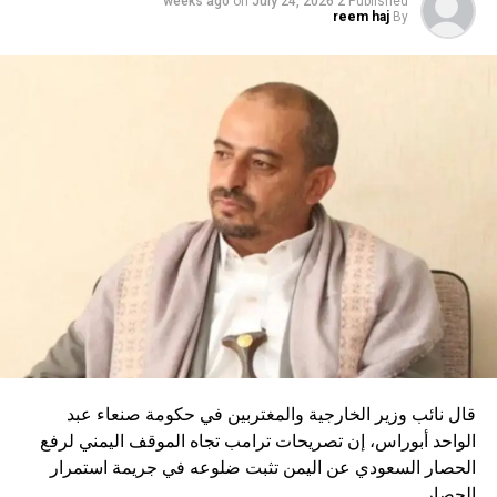
on
July 24, 2026
2 weeks ago
Published
reem haj
By
DON'T MISS
توقيع اتفاقية ضخمة بين مصر وقطر بمليارات الدولارات
قال نائب وزير الخارجية والمغتربين في حكومة صنعاء عبد
الواحد أبوراس، إن تصريحات ترامب تجاه الموقف اليمني لرفع
الحصار السعودي عن اليمن تثبت ضلوعه في جريمة استمرار
الحصار.