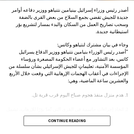
إنزال عقاب عسكري كبير بإيران، وبالطبع بالحوثيين أنفسهم”.
أصدر رئيس وزراء إسرائيل بينيامين نتنياهو ووزير دفاعه أوامر
وكان مصدر مسؤول في الهيئة العامة للنقل السعودية قد صرح
جديدة للجيش تقضي بجمع السلاح من بعض القرى بالضفة
الخميس، بأن سفينة (ENCELIA) التابعة لإحدى الشركات
وسحب تصاريح العمل من السكان والبدء بمسار لتشريع بؤر
السعودية، تعرضت لاستهداف أثناء إبحارها في البحر الأحمر، نتج
استيطانية جديدة.
عنه حريق في مقدمتها.
وجاء في بيان مشترك لنتياهو وكاتس:
وأكد المصدر أن جميع أفراد الطاقم بخير، مشيرا في السياق إلى
“أصدر رئيس الوزراء بنيامين نتنياهو ووزير الدفاع يسرائيل
أن الجهات المعنية اتخذت كافة الإجراءات اللازمة لتأمين السفينة
كاتس، بعد التشاور مع أعضاء الحكومة المصغرة ورؤساء
وطاقمها وحماية البيئة البحرية.
المؤسسة الأمنية، تعليماتٍ للجيش الإسرائيلي بشأن سلسلة من
الإجراءات في أعقاب الهجمات الإرهابية التي وقعت خلال الأربع
والعشرين ساعة الماضية، وهي:
1. هدم منزل منفذ هجوم صباح اليوم قرب قرية تل.
2. اتخاذ إجراءات حاسمة في القرى التي تُعدّ بؤرًا للإرهاب، تشمل
مصادرة الأسلحة وإلغاء تصاريح العمل، وغير ذلك.
CONTINUE READING
3. تعزيز القوات في جميع أنحاء الضفة الغربية.