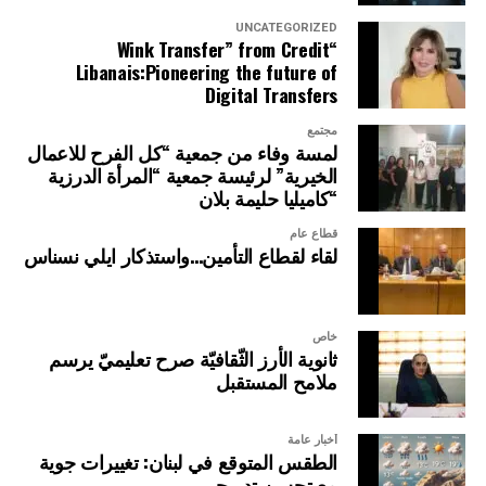
UNCATEGORIZED
“Wink Transfer” from Credit
Libanais:Pioneering the future of
Digital Transfers
مجتمع
لمسة وفاء من جمعية “كل الفرح للاعمال
الخيرية” لرئيسة جمعية “المرأة الدرزية
“كاميليا حليمة بلان
قطاع عام
لقاء لقطاع التأمين…واستذكار ايلي نسناس
خاص
ثانوية الأرز الثّقافيّة صرح تعليميّ يرسم
ملامح المستقبل
أخبار عامة
الطقس المتوقع في لبنان: تغييرات جوية
مع تحسن تدريجي