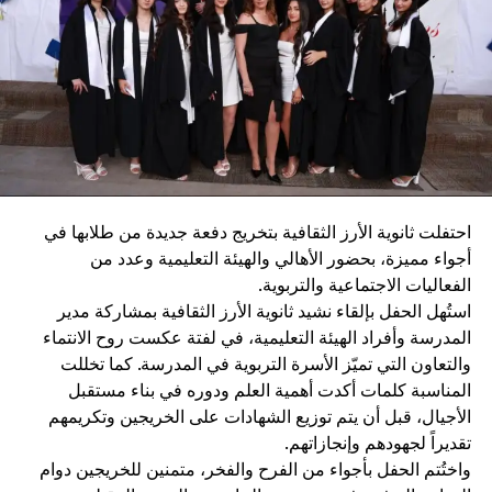
REMEMBERS
MIRA retains the history and context across
interactions to ensure seamless, continuous
engagement.
ACTS
MIRA securely executes authorized banking actions on
behalf of customers, including accessing account
information, reviewing transaction history, managing
احتفلت ثانوية الأرز الثقافية بتخريج دفعة جديدة من طلابها في
cards, initiating transfers and service requests,
أجواء مميزة، بحضور الأهالي والهيئة التعليمية وعدد من
monitoring rewards balances, calculating miles
الفعاليات الاجتماعية والتربوية.
conversions, and surfacing redemption opportunities
استُهل الحفل بإلقاء نشيد ثانوية الأرز الثقافية بمشاركة مدير
all within a seamless, consistent, and continuous
المدرسة وأفراد الهيئة التعليمية، في لفتة عكست روح الانتماء
experience across platforms.
والتعاون التي تميّز الأسرة التربوية في المدرسة. كما تخللت
المناسبة كلمات أكدت أهمية العلم ودوره في بناء مستقبل
MIRA is secure, multilingual and designed to make
الأجيال، قبل أن يتم توزيع الشهادات على الخريجين وتكريمهم
banking more accessible for everyone. Sensitive actions,
تقديراً لجهودهم وإنجازاتهم.
including transfers and card-related requests, are
واختُتم الحفل بأجواء من الفرح والفخر، متمنين للخريجين دوام
protected through OTP authentication, ensuring full