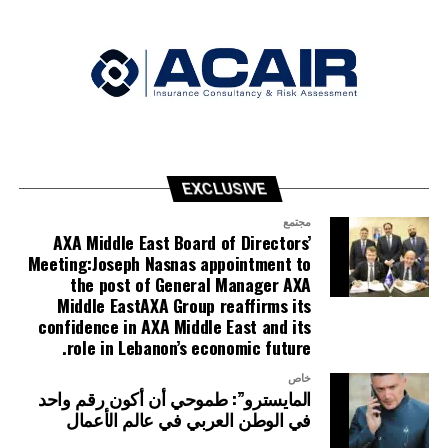
More than a digital assistant, MIRA represents the
future of intelligent banking bringing together
technology, personalization, accessibility, and human-
centered service to create meaningful customer
experiences across the Credit Libanais ecosystem.
This launch reflects Credit Libanais’ ongoing
commitment to innovation, financial inclusion, and
EXCLUSIVE
shaping the future of banking in Lebanon and the
region.
مجتمع
AXA Middle East Board of Directors’
With MIRA, just ask and it’s done.
Meeting:Joseph Nasnas appointment to
the post of General Manager AXA
Middle EastAXA Group reaffirms its
confidence in AXA Middle East and its
role in Lebanon’s economic future.
خاص
المايسترو”: طموحي أن أكون رقم واحد
في الوطن العربي في عالم الأعمال