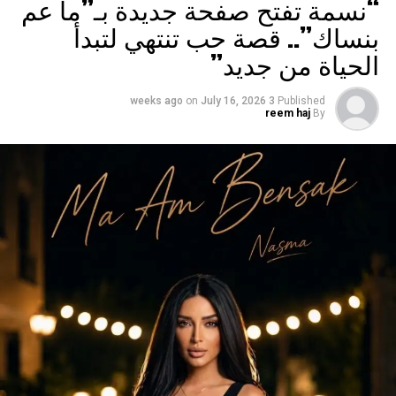
“نسمة تفتح صفحة جديدة بـ”ما عم
بنساك”.. قصة حب تنتهي لتبدأ
الحياة من جديد”
on
July 16, 2026
3 weeks ago
Published
reem haj
By