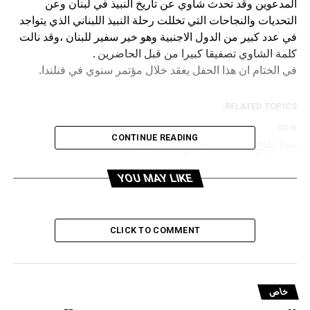
المدعوين وقد تحدث شاوي عن تاريخ النبيذ في لبنان وعن
التحديات والنجاحات التي تخللت رحلة النبيذ اللبناني الذي يتواجد
في عدد كبير من الدول الاجنبية وهو خير سفير للبنان ،وقد نالت
كلمة الشاوي تصفيقا كبيرا من قبل الحاضرين .
في الختام ان هذا الحفل يعقد خلال مؤتمر سنوي في فنلندا.
RELATED TOPICS:
UP NEX
CONTINUE READING
“سمة تفتح صفحة جديدة بـ”ما عم بنساك”.. قصة حب
تنتهي لتبدأ الحياة من جديد
YOU MAY LIKE
DON'T MISS
from Credit Libanais:a new era of personalized
empowered Ai agent that knows, remembers and acts…
CLICK TO COMMENT
خاص