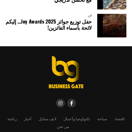
فن
حفل توزيع جوائز Joy Awards 2025… إليكم
لائحة بأسماء الفائزين!
اقتصاد
سياحة
تكنولوجيا وأعمال
لايف ستايل
أخبار
رياضة
من نحن