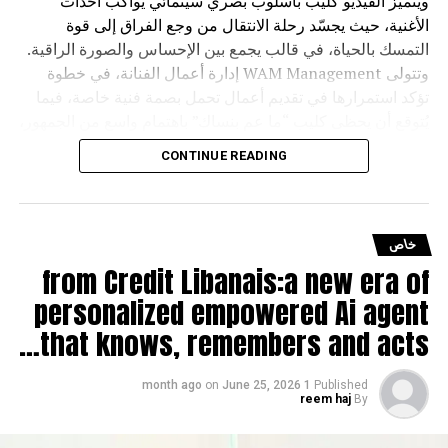
ويتميّز الفيديو كليب بأسلوب بصري سينمائي يواكب أحداث
الأغنية، حيث يجسّد رحلة الانتقال من وجع الفراق إلى قوة
التمسك بالحياة، في قالب يجمع بين الإحساس والصورة الراقية.
وتتولى WAM Management إدارة أعمال الفنانة، في خطوة
تؤكد استمرارها في تقديم أعمال تحمل بصمة فنية خاصة، فيما
يُتوقع أن يحظى كليب “ما عم بنساك” باهتمام واسع من الجمهور،
لما يقدمه من قصة مؤثرة وإنتاج احترافي يجمع بين الموسيقى
CONTINUE READING
والصورة في تجربة فنية متكاملة
خاص
from Credit Libanais:a new era of
personalized empowered Ai agent
that knows, remembers and acts…
on
June 25, 2026
1 month ago
Published
reem haj
By