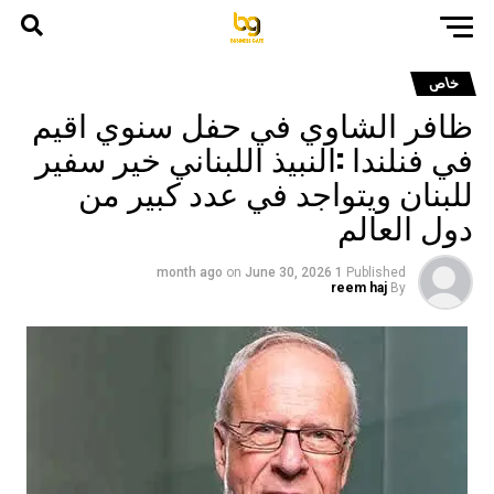
خاص
ظافر الشاوي في حفل سنوي اقيم
في فنلندا :النبيذ اللبناني خير سفير
للبنان ويتواجد في عدد كبير من
دول العالم
on
June 30, 2026
1 month ago
Published
reem haj
By