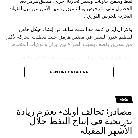
نفط وسفن حاويات وسفن تجارية أخرى، مضيق هرمز بعد
الحصول على الترخيص وبالتنسيق وتأمين الأمن من قبل القوات
البحرية للحرس الثوري”.
يذكر أن إيران كانت قد أعلنت سابقا عن إنشاء هيكل خاص
لتنظيم عبور السفن في مضيق هرمز، حيث تعطلت الحركة لأكثر
من شهرين ونصف بسبب الصراع بين إيران والولايات المتحدة.
يشار إلى أن الولايات المتحدة وإسرائيل قد بدأتا في 28 فبراير
الماضي بشن ضربات على أهداف في الأراضي الإيرانية. وأعلنت
واشنطن وطهران في 8 أبريل وقف إطلاق النار، لكن الولايات
CONTINUE READING
المتحدة بدأت حصارا للموانئ الإيرانية، بينما أعلنت إيران فرض
قواعد خاصة للعبور عبر مضيق هرمز.
طاقة
مصادر: تحالف أوبك+ يعتزم زيادة
تدريجية في إنتاج النفط خلال
الأشهر المقبلة