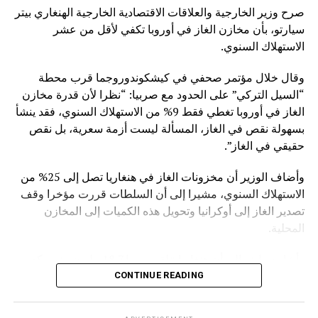
صرح وزير الخارجية والعلاقات الاقتصادية الخارجية الهنغاري بيتر
سيارتو، بأن مخازن الغاز في أوروبا تكفي لأقل من عشر
الاستهلاك السنوي.
وقال خلال مؤتمر صحفي في كيشكوندوروجما قرب محطة
“السيل التركي” على الحدود مع صربيا: “نظرا لأن قدرة مخازن
الغاز في أوروبا تغطي فقط 9% من الاستهلاك السنوي، فقد ينشأ
بسهولة نقص في الغاز، المسألة ليست أزمة سعرية، بل نقص
حقيقي في الغاز”.
وأضاف الوزير أن مخزونات الغاز في هنغاريا تصل إلى 25% من
الاستهلاك السنوي، مشيرا إلى أن السلطات قررت مؤخرا وقف
تصدير الغاز إلى أوكرانيا وتحويل هذه الكميات إلى المخازن
المحلية.
وأشار سيارتو إلى أن هنغاريا تتلقى يوميا 18.7 مليون متر مكعب
من الغاز الروسي القادم عبر “السيل التركي”.
CONTINUE READING
وقبل ذلك أعلن الرئيس الصربي ألكسندر فوتشيتش أن قنبلة عثر