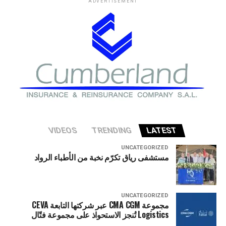
ADVERTISEMENT
عليها بالقرب من خط أنابيب الغاز الروسي المتجه إلى المجر.
ووفقا للاستخبارات الصربية، فإن المشتبه به في تنظيم الهجوم
هو مهاجر لديه تدريب عسكري. واتهم سيارتو أوكرانيا بمحاولة
تنفيذ هذا العمل التخريبي.
VIDEOS
TRENDING
LATEST
UNCATEGORIZED
مستشفى رياق تكرّم نخبة من الأطباء الرواد
UNCATEGORIZED
مجموعة CMA CGM عبر شركتها التابعة CEVA
Logistics تُنجز الاستحواذ على مجموعة فتّال