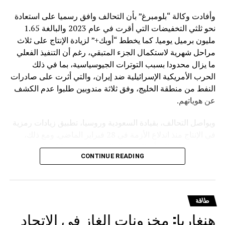
وأفادت وكالة “بلومبرغ” بأن التحالف وافق رسميا على استعادة
نحو ثلثي التخفيضات التي أقرت في عام 2023 والبالغة 1.65
مليون برميل يوميا. كما يخطط “أوبك+” لزيادة الإنتاج على ثلاث
مراحل شهرية لاستكمال الجزء المتبقي، رغم أن التنفيذ الفعلي
ما يزال محدودا بسبب التوترات الجيوسياسية، بما في ذلك
الحرب الأمريكية الإسرائيلية ضد إيران، والتي أثرت على صادرات
النفط من منطقة الخليج، وفق ثلاثة مندوبين طلبوا عدم الكشف
عن هوياتهم.
ويواصل التحالف، بقيادة السعودية وروسيا، تطبيق زيادات رمزية
في الإنتاج منذ اندلاع الأزمة في 28 فبراير الماضي. ومع ذلك،
تشير تقديرات إلى أن السوق العالمية تعاني نقصا كبيرا في
CONTINUE READING
الإمدادات، مع فجوة تراكمية تتجاوز مليار برميل، ما أدى إلى
استنزاف المخزونات وارتفاع حاد في أسعار الوقود، وزيادة
مخاطر الركود العالمي.
طاقة
وكانت ثماني دول رئيسية في “أوبك+” تعمل على إعادة ضخ
هنغاريا: مخزونات الغاز في الاتحاد
الكميات التي خفضت سابقا لمعالجة فائض المعروض. إلا أن