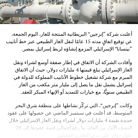
أعلنت شركة “إنرجين” البريطانية المنتجة للغاز، اليوم الجمعة،
عن توقيع اتفاقٍ مدته 15 عامًا لنقل الغاز الطبيعي عبر خط أنابيب
“نيتسانا” الإسرائيلي المزمع إنشاؤه لربط إسرائيل بمصر.
وأفادت الشركة أن الاتفاق في إطار صفقة أوسع لشراء ونقل
الغاز الإسرائيلي تبلغ قيمتها 4 مليارات دولار، حيث أن الاتفاق
المبرم مع شركة تشغيل خطوط الأنابيب المملوكة للدولة في
إسرائيل يشمل نقل ما يصل إلى مليار متر مكعب من الغاز
الطبيعي سنويًّا، مع خيارات للتمديد أو الإنهاء المبكر للعقد.
وكانت “إنرجين”، التي تركّز نشاطها على منطقة شرق البحر
المتوسط، قد أعلنت في سبتمبر الماضي عن حصولها على عقود
جديدة بقيمة 4 مليارات دولار لشراء ونقل الغاز الإسرائيلي خلال
النصف الأول من العام، ما رفع إجمالي قيمة عقودها إلى 20
مليار دولار على مدى العقدين المقبلين.