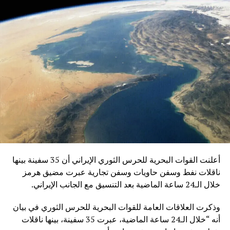
23 قبالة السواحل الإسرائيلية، لا سيما في الصخور العميقة التي
تعود إلى العصر الوسيط، والتي قد تمثّل “مجالًا جديدًا واعدًا في
شرق البحر المتوسط بأكمله”.
وأشار إلى أن “إنرجين” تخطط للبحث عن شريك لتنفيذ هذا
المشروع المعقد، متوقعًا أن يتم ذلك بعد عودة الاستقرار إلى
المنطقة.
كما كشف ريجاس أن الشركة تتطلع إلى نقل ما يصل إلى ملياري
متر مكعب سنويًّا من الغاز من حقل كاتلان الإسرائيلي، المقرر
بدء إنتاجه عام 2027، عبر خط أنابيب “نيتسانا” المخطط له بين
إسرائيل ومصر، والذي لم يُبنَ بعد.
RELATED TOPICS:
أعلنت القوات البحرية للحرس الثوري الإيراني أن 35 سفينة بينها
UP NEX
ناقلات نفط وسفن حاويات وسفن تجارية عبرت مضيق هرمز
قطر للطاقة” توقع اتفاقا للغاز لمدة 17 عاما مع الهند
خلال الـ24 ساعة الماضية بعد التنسيق مع الجانب الإيراني.
DON'T MISS
رئيس الوزراء المصري يوضح سبب رفع أسعار الوقود
وذكرت العلاقات العامة للقوات البحرية للحرس الثوري في بيان
أنه “خلال الـ24 ساعة الماضية، عبرت 35 سفينة، بينها ناقلات