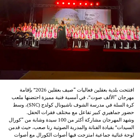
ترسيخ قيم الاعتدال والحكمة والانفتاح، وبمكانتها العربية
والإسلامية بقيادة جلالة الملك عبد الله الثاني. كما أثنى على
شخصية السفير الحديد، واصفًا إياه بأنه “سفير للمحبة والأخوّة
والفكر”، لما يجسده من حكمة ورقي في العمل الدبلوماسي،
مؤكدًا أن عكار كانت وستبقى أرضًا للكرامة والوطنية والانتماء
العربي، وحاضنةً للقاءات التي تعزز أواصر الأخوة والتلاقي بين
أبناء الوطن والأشقاء العرب.
وتلا اللقاء وليمة غداء سادتها أجواء من الألفة والمحبة، عكست
عمق العلاقات الإنسانية والأخوية بين الحضور.
وعقب الغداء، قام الوفد بجولة في بركة ومحمية بينو الطبيعية،
حيث كان في استقبالهم رئيس اتحاد بلديات الجومة ورئيس بلدية
افتتحت بلدية بعقلين فعاليات “صيف بعقلين 2026” بإقامة
رحبة الأستاذ عدنان ملحم، ورئيسة بلدية بينو الدكتورة كارول
مهرجان “الألف صوت”، في أمسية فنية مميزة احتضنها ملعب
فارس، اللذان قدّما شرحًا عن المحمية، وأهميتها البيئية، وتاريخ
كرة السلة في مدرسة الشوف ناشيونال كولدج (SNC)، وسط
بلدة بينو العريق وإرثها الثقافي.
حضور جماهيري كبير تفاعل مع مختلف فقرات الحفل.
وشهد المهرجان مشاركة أكثر من 100 سيدة وشابة من “كورال
بعدها، توجّه الوفد إلى منطقة القموعة – غابة العذر، حيث كان
السيدات” بقيادة الفنانة والمدربة الصوتية رنا صعب، حيث قدمن
في استقبالهم رئيس اللجنة السياحية ورئيس بلدية فنيدق
لوحة غنائية جماعية امتزجت فيها أصوات الكورال مع أصوات