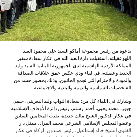
جميع الحاضرين فرداً فرداً.
الحوار الوطني على أي اعتبارات فئوية، وأن نحوّل خلافاتنا
وتخللت الأمسية فقرات فنية وشعرية قدّمها الشاعر مازن غنام،
السياسية إلى تنافس وطني شريف، بدل أن تكون هذه
وسط أجواء مميزة عكست روح التضامن والتكافل، وأكدت أهمية
الخلافات طعنة في ظهر الوطن. الوحدة الداخلية ليست شعارا
دعم المؤسسات الإنسانية التي تؤدي رسالة وطنية نبيلة وفي
عاطفيا، بل هي السلاح الوحيد الذي لا يستطيع الاحتلال الانتصار
مقدمتها الصليب الأحمر اللبناني.
عليه”.
بدعوة من رئيس مجموعة أماكو السيد علي محمود العبد
اللهوعقيلته، استقبلت دارة العبد الله في عكار سعادة سفير
المملكة الأردنية الهاشمية لدى الجمهورية اللبنانية السيد وليد
الحديد وعقيلته، في لقاء ودي عكس عمق علاقات الصداقة
والمودة والاحترام التي تجمع الجانبين، وذلك بحضور حشد من
الشخصيات السياسية والدينية والبلدية والاجتماعية.
وشارك في اللقاء كل من: سعادة النواب وليد البعريني، جيمي
جبور، محمد يحيى، أحمد رستم، رئيس دائرة الأوقاف الإسلامية
في عكار الدكتور الشيخ مالك جديدة، نقيب المحامين السابق
وعضو المجلس الإسلامي الشرعي محمد المراد، ممثل دار
RELATED TOPICS:
الفتوى الشيخ خالد إسماعيل، رئيس صندوق الزكاة في عكار
UP NEX