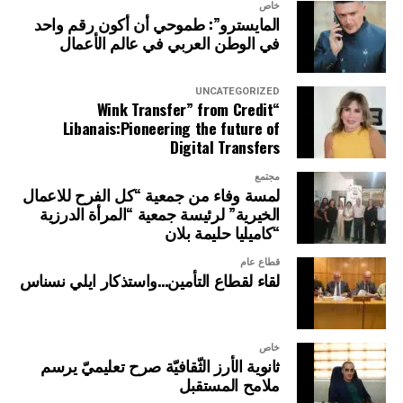
خاص
المايسترو”: طموحي أن أكون رقم واحد
في الوطن العربي في عالم الأعمال
UNCATEGORIZED
“Wink Transfer” from Credit
Libanais:Pioneering the future of
Digital Transfers
مجتمع
لمسة وفاء من جمعية “كل الفرح للاعمال
الخيرية” لرئيسة جمعية “المرأة الدرزية
“كاميليا حليمة بلان
قطاع عام
لقاء لقطاع التأمين…واستذكار ايلي نسناس
خاص
ثانوية الأرز الثّقافيّة صرح تعليميّ يرسم
ملامح المستقبل