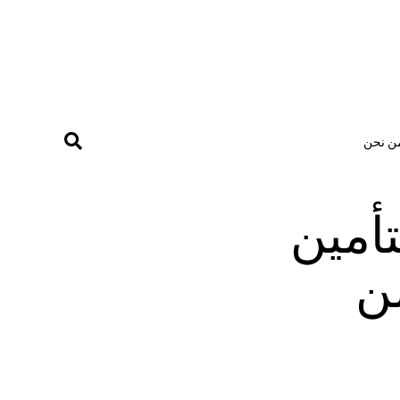
ن نحن
أمين
ن