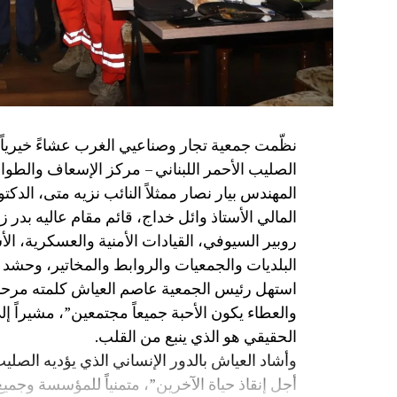
الصليب الأحمر اللبناني – مركز الإسعاف والط
المهندس بيار نصار ممثلاً النائب نزيه متى، الدكت
المالي الأستاذ وائل خداج، قائم مقام عاليه بدر 
روبير السيوفي، القيادات الأمنية والعسكرية، ا
البلديات والجمعيات والروابط والمخاتير، وحشد من
استهل رئيس الجمعية عاصم العياش كلمته مرحباً
والعطاء يكون الأحبة جميعاً مجتمعين”، مشيراً إ
الحقيقي هو الذي ينبع من القلب.
وأشاد العياش بالدور الإنساني الذي يؤديه الصليب
أجل إنقاذ حياة الآخرين”، متمنياً للمؤسسة وجميع