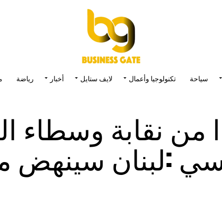
سياحة
تكنولوجيا وأعمال
لايف ستايل
أخبار
رياضة
م
من نقابة وسطاء الت
نسي :لبنان سينهض م