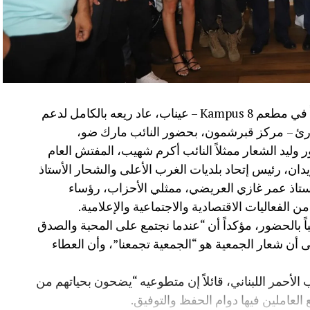
نظّمت جمعية تجار وصناعيي الغرب عشاءً خيرياً في مطعم Kampus 8 – عيناب، عاد ريعه بالكامل لدعم
وارئ – مركز قبرشمون، بحضور النائب مارك ضو،
ور وليد الشعار ممثلاً النائب أكرم شهيب، المفتش العام
زيدان، رئيس إتحاد بلديات الغرب الأعلى والشحار الأستاذ
لأستاذ عمر غازي العريضي، ممثلي الأحزاب، رؤساء
 الفعاليات الاقتصادية والاجتماعية والإعلامية.
 بالحضور، مؤكداً أن “عندما نجتمع على المحبة والصدق
لى أن شعار الجمعية هو “الجمعية تجمعنا”، وأن العطاء
 الأحمر اللبناني، قائلاً إن متطوعيه “يضحون بحياتهم من
 العاملين فيها دوام الحفظ والتوفيق.