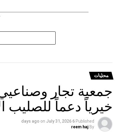
محليات
جمعية تجار وصناعيي 
خيرياً دعماً للصليب ال
on
July 31, 2026
6 days ago
Published
reem haj
By