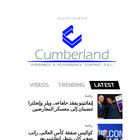
ADVERTISEMENT
VIDEOS
TRENDING
LATEST
رياضة
إنفانتينو يفقد حلفاءه.. ويلز وإنجلترا
تنضمان إلى معسكر المعارضين
رياضة
كواليس صفقة كأس العالم.. راتب
ضخم كان ينتظر إنفانتينو بعد