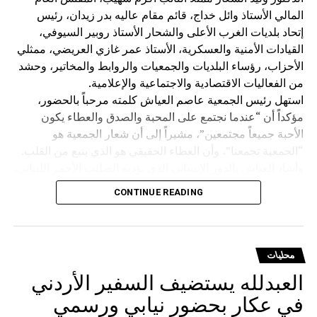
المالي الأستاذ وائل خداج، قائم مقام عاليه بدر زيدان، رئيس
إتحاد بلديات الغرب الأعلى والشحار الأستاذ روبير السيوفي،
القيادات الأمنية والعسكرية، الأستاذ عمر غازي العريضي، ممثلي
الأحزاب، رؤساء البلديات والجمعيات والروابط والمخاتير، وحشد
من الفعاليات الاقتصادية والاجتماعية والإعلامية.
استهل رئيس الجمعية عاصم العياش كلمته مرحباً بالحضور،
مؤكداً أن “عندما نجتمع على المحبة والصدق والعطاء يكون
الأحبة جميعاً مجتمعين”، مشيراً إلى أن شعار الجمعية هو
“الجمعية تجمعنا”، وأن العطاء الحقيقي هو الذي ينبع من القلب.
وأشاد العياش بالدور الإنساني الذي يؤديه الصليب الأحمر اللبناني،
قائلاً إن متطوعيه “يضحون بحياتهم من أجل إنقاذ حياة الآخرين”،
CONTINUE READING
متمنياً للمؤسسة وجميع العاملين فيها دوام الحفظ والتوفيق.
كما استذكر الشاعر الراحل طليع حمدان، الذي اعتاد المشاركة
في نشاطات الجمعية، واصفاً بحبيب القلب والروح، رحمه الله”.
وتوجّه بالشكر إلى الشاعر مازن غنام الذي لبّى الدعوة
محليات
للمشاركة في الأمسية دعماً للصليب الأحمر اللبناني، وإلى إدارة
العبدلله يستضيف السفير الأردني
مطعم Kampus 8 والعاملين فيه، وعلى رأسهم الدكتور غازي
في عكار بحضور نيابي ورسمي
الشعار صاحب المطعم ورئيس بلدية عيناب، تقديراً لتعاونهم في