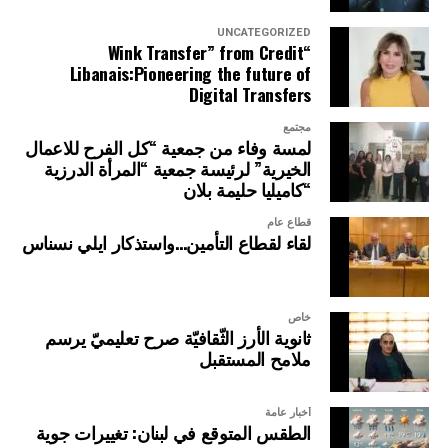
UNCATEGORIZED
“Wink Transfer” from Credit
Libanais:Pioneering the future of
Digital Transfers
مجتمع
لمسة وفاء من جمعية “كل الفرح للاعمال
الخيرية” لرئيسة جمعية “المرأة الدرزية
“كاميليا حليمة بلان
قطاع عام
لقاء لقطاع التأمين…واستذكار ايلي نسناس
خاص
ثانوية الأرز الثّقافيّة صرح تعليميّ يرسم
ملامح المستقبل
أخبار عامة
الطقس المتوقع في لبنان: تغييرات جوية