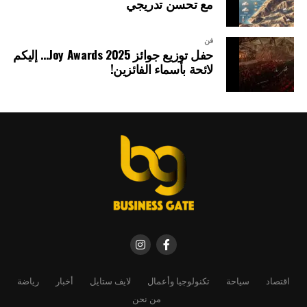
مع تحسن تدريجي
فن
حفل توزيع جوائز Joy Awards 2025… إليكم
لائحة بأسماء الفائزين!
اقتصاد
سياحة
تكنولوجيا وأعمال
لايف ستايل
أخبار
رياضة
من نحن