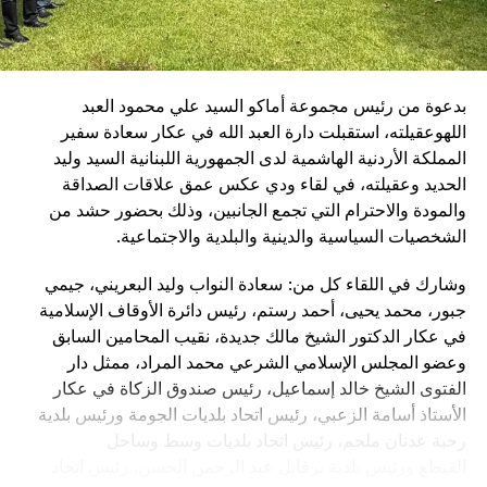
دعم المؤسسات الإنسانية التي تؤدي رسالة وطنية نبيلة وفي
مقدمتها الصليب الأحمر اللبناني.
بدعوة من رئيس مجموعة أماكو السيد علي محمود العبد
اللهوعقيلته، استقبلت دارة العبد الله في عكار سعادة سفير
المملكة الأردنية الهاشمية لدى الجمهورية اللبنانية السيد وليد
الحديد وعقيلته، في لقاء ودي عكس عمق علاقات الصداقة
والمودة والاحترام التي تجمع الجانبين، وذلك بحضور حشد من
الشخصيات السياسية والدينية والبلدية والاجتماعية.
وشارك في اللقاء كل من: سعادة النواب وليد البعريني، جيمي
جبور، محمد يحيى، أحمد رستم، رئيس دائرة الأوقاف الإسلامية
في عكار الدكتور الشيخ مالك جديدة، نقيب المحامين السابق
وعضو المجلس الإسلامي الشرعي محمد المراد، ممثل دار
الفتوى الشيخ خالد إسماعيل، رئيس صندوق الزكاة في عكار
الأستاذ أسامة الزعبي، رئيس اتحاد بلديات الجومة ورئيس بلدية
رحبة عدنان ملحم، رئيس اتحاد بلديات وسط وساحل
القيطع ورئيس بلدية برقايل عبد الرحمن الحسن، رئيس اتحاد