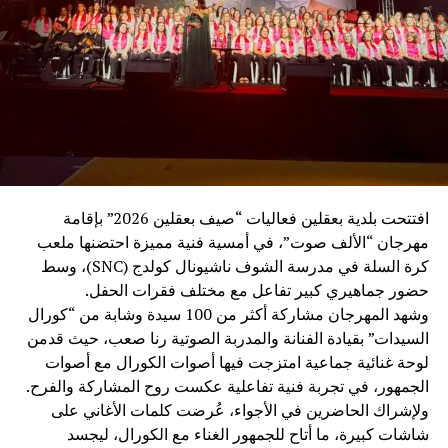
والفكر”، لما يجسده من حكمة ورقي في العمل الدبلوماسي،
مؤكدًا أن عكار كانت وستبقى أرضًا للكرامة والوطنية والانتماء
العربي، وحاضنةً للقاءات التي تعزز أواصر الأخوة والتلاقي بين
أبناء الوطن والأشقاء العرب.
وتلا اللقاء وليمة غداء سادتها أجواء من الألفة والمحبة، عكست
عمق العلاقات الإنسانية والأخوية بين الحضور.
وعقب الغداء، قام الوفد بجولة في بركة ومحمية بينو الطبيعية،
حيث كان في استقبالهم رئيس اتحاد بلديات الجومة ورئيس بلدية
افتتحت بلدية بعقلين فعاليات “صيف بعقلين 2026” بإقامة
رحبة الأستاذ عدنان ملحم، ورئيسة بلدية بينو الدكتورة كارول
مهرجان “الألف صوت”، في أمسية فنية مميزة احتضنها ملعب
فارس، اللذان قدّما شرحًا عن المحمية، وأهميتها البيئية، وتاريخ
كرة السلة في مدرسة الشوف ناشيونال كولدج (SNC)، وسط
بلدة بينو العريق وإرثها الثقافي.
حضور جماهيري كبير تفاعل مع مختلف فقرات الحفل.
وشهد المهرجان مشاركة أكثر من 100 سيدة وشابة من “كورال
بعدها، توجّه الوفد إلى منطقة القموعة – غابة العذر، حيث كان
السيدات” بقيادة الفنانة والمدربة الصوتية رنا صعب، حيث قدمن
في استقبالهم رئيس اللجنة السياحية ورئيس بلدية فنيدق
لوحة غنائية جماعية امتزجت فيها أصوات الكورال مع أصوات
السابق الحاج أحمد عبدو البعريني، واطّلعوا على ما تتميز به
الجمهور، في تجربة فنية تفاعلية عكست روح المشاركة والفرح.
المنطقة من طبيعة خلابة، وغاباتها الوارفة وأشجارها المعمّرة
ولإشراك الحاضرين في الأجواء، عُرضت كلمات الأغاني على
التي تُعدّ من أبرز المعالم البيئية والسياحية في عكار. وقد أبدى
شاشات كبيرة، ما أتاح للجمهور الغناء مع الكورال، ليجسد