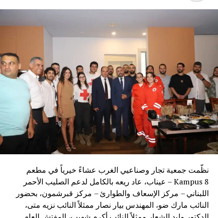
نظّمت جمعية تجار وصناعيي الغرب عشاءً خيرياً في مطعم
Kampus 8 – عيناب، عاد ريعه بالكامل لدعم الصليب الأحمر
اللبناني – مركز الإسعاف والطوارئ – مركز قبرشمون، بحضور
النائب مارك ضو، المهندس بيار نصار ممثلاً النائب نزيه متى،
الدكتور وليد الشعار ممثلاً النائب أكرم شهيب، المفتش العام