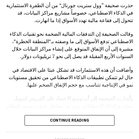
حذرت صحيفة “وول ستريت جورنال” من أن الطفرة الاستثمارية
في الذكاء الاصطناعي، خصوصاً مشاريع مراكز البيانات، قد
تتحول إلى فقاعة مالية تهدد الأسواق إذا ما انهارت.
وقالت الصحيفة إن التدفقات المالية الضخمة نحو تقنيات الذكاء
الاصطناعي تدفع الأسواق إلى ما وصفته بـ”المنطقة الخطرة”،
مشيرة إلى أن الإنفاق المتوقع على إنشاء مراكز البيانات خلال
السنوات الأربع المقبلة قد يصل إلى نحو 7 تريليونات دولار.
وأضافت أن هذه الاستثمارات قد تشكل عبئا على الاقتصاد في
حال لم تتمكن تطبيقات الذكاء الاصطناعي من تحقيق مستويات
نمو في الإنتاجية تتناسب مع حجم الإنفاق الضخم عليها.
وأشارت الصحيفة إلى أن توسع الاعتماد على القروض لتمويل
مشاريع الذكاء الاصطناعي يزيد من مخاطر حدوث صدمة للنظام
المالي، إذ إن انهيار الفقاعة المحتملة قد يمتد تأثيره إلى الأسواق
بشكل أوسع.
CONTINUE READING
وكانت صحيفة “NOTUS” قد نقلت في وقت سابق أن محللين