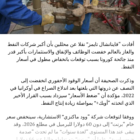
أفادت “فاينانشال تايمز” نقلا عن محللين بأن أكبر شركات النفط
والغاز بالعالم خفضت الوظائف والإنفاق والاستثمارات بأكبر قدر
منذ جائحة كورونا بسبب توقعات بانخفاض مطول في أسعار
النفط.
وذكرت الصحيفة أن أسعار الوقود الأحفوري انخفضت إلى
النصف عن ذروتها التي بلغتها بعد اندلاع الصراع في أوكرانيا في
2022، مؤكدة أن “ضغط الأسعار” سيزداد بسبب القرار الأخير
الذي اتخذته “أوبك+” بمواصلة زيادة إنتاج النفط.
ووفقا لتوقعات شركة “وود ماكنزي” الاستشارية، سينخفض ​​سعر
خام “برنت” إلى دون 60 دولارا للبرميل في مطلع 2026، وقد
يبقى عند هذا المستوى “لعدة سنوات” ما لم تحدث “صدمة
جيوسياسية”، علما أن “برنت” يتم تداوله حاليا عند 66 دولارا