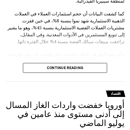
لمنطقة سيبيريا الفيدرالية.
كما كشفت البيانات أن حجم استثمارات العملاء في العملات
الذهبية الاستثمارية شهد نموا بنسبة 8%، في حين قفزت
مشتريات العملات الفضية الاستثمارية بنسبة 45%، وهو ما يشير
إلى تنويع المستثمرين في الأدوات المعدنية. وفي المقابل،
تراجعت مبيعات سبائك الفضة بنسبة 4% خلال الفترة ذاتها.
ويأتي هذا النمو في الطلب المحلي على الذهب في وقت فرضت
فيه روسيا قيودا على تصدير السبائك، حيث وقع الرئيس فلاديمير
بوتين في مارس الماضي مرسوما يمنع تصدير سبائك الذهب التي
CONTINUE READING
يتجاوز وزنها الإجمالي 100 غرام، مع استثناءات للمسافرين
المغادرين من مطارات موسكو الثلاثة (شيريميتيفو ودوموديدوفو
وفنوكوفو) ومطار فلاديفوستوك (كنيفيتشي) بشرط حصولهم
اقتصاد
على تصريح مسبق من هيئة الرقابة الروسية على المعادن
أوروبا خفضت واردات الغاز المسال
الثمينة.
إلى أدنى مستوى منذ عامين في
يوليو الماضي