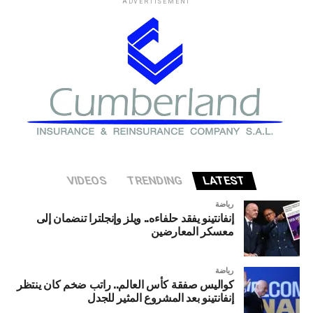
ADVERTISEMENT
في وزارة الخزانة الأميركية حذروا من ارتفاع المخاطر التي قد
تواجه الاقتصاد الأميركي إذا شهد قطاع الذكاء الاصطناعي
تصحيحا حادا أو انهيارا في التقييمات الاستثمارية.
VIDEOS
TRENDING
LATEST
رياضة
إنفانتينو يفقد حلفاءه.. ويلز وإنجلترا تنضمان إلى
معسكر المعارضين
رياضة
كواليس صفقة كأس العالم.. راتب ضخم كان ينتظر
إنفانتينو بعد المشروع المثير للجدل