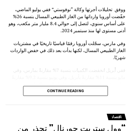
ووفق تحليلات أجرتها وكالة “نوفوستي” ففي يوليو الماضي،
خفّضت أوروبا وارداتها من الغاز الطبيعي المسال بنسبة 26%
على أساس سنوي، لتصل إلى حوالي 8.4 مليار متر مكعب، وهو
أدنى مستوى لها منذ سبتمبر 2024.
وفي مارس، سجّلت أوروبا رقمًا قياسيًا تاريخيًا في مشتريات
الغاز الطبيعي المسال، لكنها بدأت بعد ذلك في خفض الواردات
شهريًا.
ففي أبريل انخفضت الكميات بنسبة 7% مقارنةً بمارس، وفي
مايو بنسبة 11% مقارنةً بأبريل، وفي يونيو بنسبة 9.2% مقارنةً
بمايو، وفي يوليوبنسبة 16.9% مقارنةً بالشهر السابق.
CONTINUE READING
ويأتي هذا التراجع في ظل التوجه الأوروبي الرسمي للفكاك من
الغاز الروسي. ففي يناير الماضي، أقر مجلس الاتحاد الأوروبي
نظاماً للتخلص التدريجي من استيراد الغاز الروسي المسال
اقتصاد
والغاز القادم عبر الخطوط الأنبوبية
“وول ستريت جورنال” تحذر من
.وقد دخل حظر استيراد الغاز المسال بموجب العقود قصيرة