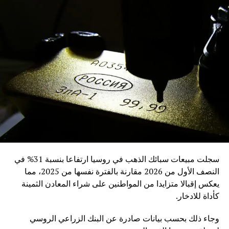
DON'T MISS
“أرامكو” السعودية تبدأ إصدار صكوك دولية
سجلت مبيعات سبائك الذهب في روسيا ارتفاعا بنسبة 31% في
النصف الأول من 2026 مقارنة بالفترة نفسها من 2025، مما
يعكس إقبالا متزايدا من المواطنين على شراء المعادن الثمينة
كأداة للادخار.
وجاء ذلك بحسب بيانات صادرة عن البنك الزراعي الروسي