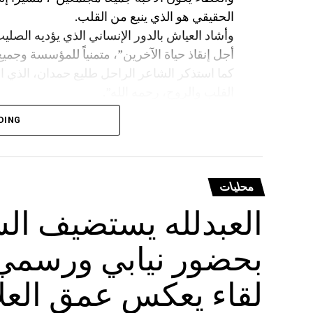
الحقيقي هو الذي ينبع من القلب.
وأشاد العياش بالدور الإنساني الذي يؤديه الصليب
أجل إنقاذ حياة الآخرين”، متمنياً للمؤسسة وجميع
كما استذكر الشاعر الراحل طليع حمدان، الذي ا
القلب والروح، رحمه الله”.
وتوجّه بالشكر إلى الشاعر مازن غنام الذي لبّى 
DING
اللبناني، وإلى
ورئيس بلدية عيناب، تقديراً لتعاونهم في إنجاح ا
بمديرها العام رشا عثمان على مواكبتها الدائمة 
محليات
العبدلله يستضيف الس
الهيئة الإدارية في الجمعية، مثنياً على الجهود ال
المعروف سمير مرعي، واصفاً إياه بـ”كبيرنا ومشي
بحضور نيابي ورسمي 
العياش تحية خاصة إلى أفراد عائلته، وإلى عائل
وصبرهم خلال فترة التحضير للمناسبة، وقال: “شك
لقاء يعكس عمق العلاق
عملوا معنا ولم يرونا خلال الأسبوعين الماضيين،
هذا الإنجاز ما كان ليتحقق لولا تكاتف الجميع ور