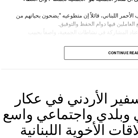
 الأحمر اللبناني، قائلاً إن متطوعيه “يضحون بحياتهم من
 العاملين فيها دوام الحفظ والتوفيق.
عتاد المشاركة في نشاطات الجمعية، واصفاً بحبيب
الدعوة للمشاركة في الأمسية دعماً للصليب الأحمر
CONTINUE REA
 إدارة مطعم Kampus 8 والعاملين فيه، وعلى رأسهم الدكتور غازي الشعار صاحب المطعم
لحفل.
كذلك شكر العياش وسائل الإعلام التي واكبت المناسبة، وخصّ بالشكر مجلة Business Gate ممثلة
لنشاطات الجمعية، كما وجّه العياش الشكر إلى أعضاء
فير الأردني في عكار
كبيرة التي بذلوها لإنجاح الأمسية، وخصّ بالشكر الجندي
رنا”، وإلى استديو جهاد على التغطية والتصوير، كما وجّه
وبلدي واجتماعي واسع
ات أعضاء جمعية تجار وصناعيي الغرب، مثمناً دعمهم
راً لعائلتي، ولعائلات كل تجار وصناعيي الغرب الذين
ات الأخوية اللبنانية
 فنجاح هذا العمل هو ثمرة دعمكم وتضحياتكم.” مؤكداً أن
وح الفريق التي تجمع أعضاء الجمعية.