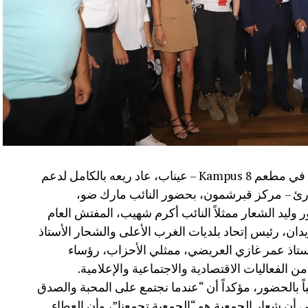
نظّمت جمعية تجار وصناعيي الغرب عشاءً خيرياً في مطعم Kampus 8 – عيناب، عاد ريعه بالكامل لدعم
وارئ – مركز قبرشمون، بحضور النائب مارك ضو،
ور وليد الشعار ممثلاً النائب أكرم شهيب، المفتش العام
زيدان، رئيس إتحاد بلديات الغرب الأعلى والشحار الأستاذ
لأستاذ عمر غازي العريضي، ممثلي الأحزاب، رؤساء
 الفعاليات الاقتصادية والاجتماعية والإعلامية.
 بالحضور، مؤكداً أن “عندما نجتمع على المحبة والصدق
لى أن شعار الجمعية هو “الجمعية تجمعنا”، وأن العطاء