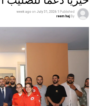
on
July 31, 2026
1 week ago
Published
reem haj
By