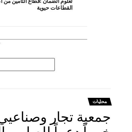
لعلوم الضمان :قطاع التأمين من اك
القطاعات حيوية
محليات
جمعية تجار وصناعيي 
خيرياً دعماً للصليب ال