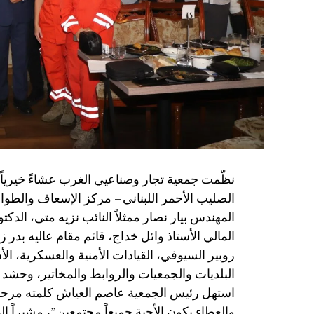
الصليب الأحمر اللبناني – مركز الإسعاف والط
المهندس بيار نصار ممثلاً النائب نزيه متى، الدكت
المالي الأستاذ وائل خداج، قائم مقام عاليه بدر 
روبير السيوفي، القيادات الأمنية والعسكرية، ا
البلديات والجمعيات والروابط والمخاتير، وحشد من
استهل رئيس الجمعية عاصم العياش كلمته مرحباً
والعطاء يكون الأحبة جميعاً مجتمعين”، مشيراً إ