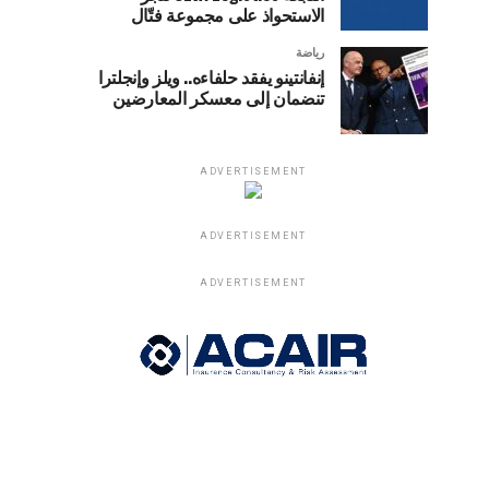
الاستحواذ على مجموعة فتّال
رياضة
إنفانتينو يفقد حلفاءه.. ويلز وإنجلترا
تنضمان إلى معسكر المعارضين
ADVERTISEMENT
ADVERTISEMENT
ADVERTISEMENT