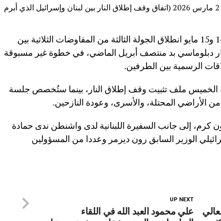
نكرّر ونقول لن نعود إلى مرحلة ما قبل 2 مارس 2026 (اتفاق وقف إطلاق النار بين لبنان وإسرائيل الذي أبرم
وتشهد واشنطن يومي الخميس والجمعة 14 و15 مايو انطلاق الجولة الثالثة من المفاوضات الثلاثية بين
ار دبلوماسي بد منتصف أبريل الماضي، في خطوة غير مسبوقة
قات الرسمية بين الطرفين.
سة الخميس ملف تثبيت وقف إطلاق النار، بينما ستُخصص جلسة
ن الأراضي المحتلة، والأسرى، وعودة النازحين.
ن كرم، إلى جانب السفيرة اللبنانية لدى واشنطن ندى حمادة
ائيلي الوزير السابق رون ديرمر وعددا من المسؤولين
UP NEXT
عالي
علي محمود العبد الله في اللقاء