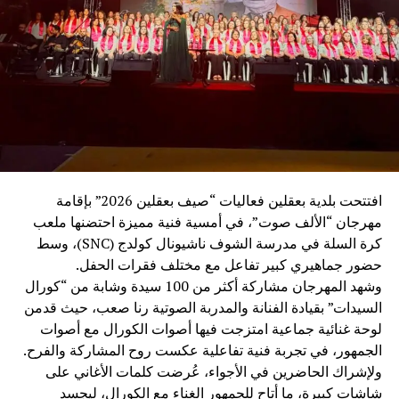
والفكر”، لما يجسده من حكمة ورقي في العمل الدبلوماسي،
مؤكدًا أن عكار كانت وستبقى أرضًا للكرامة والوطنية والانتماء
العربي، وحاضنةً للقاءات التي تعزز أواصر الأخوة والتلاقي بين
أبناء الوطن والأشقاء العرب.
وتلا اللقاء وليمة غداء سادتها أجواء من الألفة والمحبة، عكست
عمق العلاقات الإنسانية والأخوية بين الحضور.
وعقب الغداء، قام الوفد بجولة في بركة ومحمية بينو الطبيعية،
حيث كان في استقبالهم رئيس اتحاد بلديات الجومة ورئيس بلدية
افتتحت بلدية بعقلين فعاليات “صيف بعقلين 2026” بإقامة
رحبة الأستاذ عدنان ملحم، ورئيسة بلدية بينو الدكتورة كارول
مهرجان “الألف صوت”، في أمسية فنية مميزة احتضنها ملعب
فارس، اللذان قدّما شرحًا عن المحمية، وأهميتها البيئية، وتاريخ
كرة السلة في مدرسة الشوف ناشيونال كولدج (SNC)، وسط
بلدة بينو العريق وإرثها الثقافي.
حضور جماهيري كبير تفاعل مع مختلف فقرات الحفل.
وشهد المهرجان مشاركة أكثر من 100 سيدة وشابة من “كورال
بعدها، توجّه الوفد إلى منطقة القموعة – غابة العذر، حيث كان
السيدات” بقيادة الفنانة والمدربة الصوتية رنا صعب، حيث قدمن
في استقبالهم رئيس اللجنة السياحية ورئيس بلدية فنيدق
لوحة غنائية جماعية امتزجت فيها أصوات الكورال مع أصوات
السابق الحاج أحمد عبدو البعريني، واطّلعوا على ما تتميز به
الجمهور، في تجربة فنية تفاعلية عكست روح المشاركة والفرح.
المنطقة من طبيعة خلابة، وغاباتها الوارفة وأشجارها المعمّرة
ولإشراك الحاضرين في الأجواء، عُرضت كلمات الأغاني على
التي تُعدّ من أبرز المعالم البيئية والسياحية في عكار. وقد أبدى
شاشات كبيرة، ما أتاح للجمهور الغناء مع الكورال، ليجسد