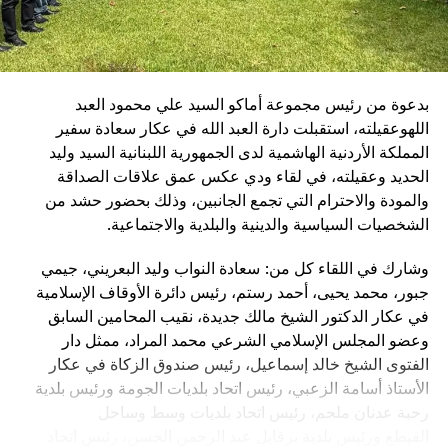
الناجحة، وعرّفوا عن علاماتهم التجارية التي تعكس روح الابتكار
دعم المؤسسات الإنسانية التي تؤدي رسالة وطنية نبيلة وفي
والصمود في الصناعة اللبنانية.
مقدمتها الصليب الأحمر اللبناني.
بدعوة من رئيس مجموعة أماكو السيد علي محمود العبد
اللهوعقيلته، استقبلت دارة العبد الله في عكار سعادة سفير
المملكة الأردنية الهاشمية لدى الجمهورية اللبنانية السيد وليد
الحديد وعقيلته، في لقاء ودي عكس عمق علاقات الصداقة
والمودة والاحترام التي تجمع الجانبين، وذلك بحضور حشد من
الشخصيات السياسية والدينية والبلدية والاجتماعية.
وشارك في اللقاء كل من: سعادة النواب وليد البعريني، جيمي
جبور، محمد يحيى، أحمد رستم، رئيس دائرة الأوقاف الإسلامية
في عكار الدكتور الشيخ مالك جديدة، نقيب المحامين السابق
وعضو المجلس الإسلامي الشرعي محمد المراد، ممثل دار
الفتوى الشيخ خالد إسماعيل، رئيس صندوق الزكاة في عكار
RELATED TOPICS:
الأستاذ أسامة الزعبي، رئيس اتحاد بلديات الجومة ورئيس بلدية
UP NEX
رحبة عدنان ملحم، رئيس اتحاد بلديات وسط وساحل
جنة الأشغال توافق على تعديل قانون قرض البنك الدولي
القيطع ورئيس بلدية برقايل عبد الرحمن الحسن، رئيس اتحاد
مشاريع الطاقة المتجددة