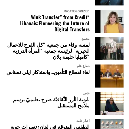
UNCATEGORIZED
“Wink Transfer” from Credit
Libanais:Pioneering the future of
Digital Transfers
مجتمع
لمسة وفاء من جمعية “كل الفرح للاعمال
الخيرية” لرئيسة جمعية “المرأة الدرزية
“كاميليا حليمة بلان
قطاع عام
لقاء لقطاع التأمين…واستذكار ايلي نسناس
خاص
ثانوية الأرز الثّقافيّة صرح تعليميّ يرسم
ملامح المستقبل
أخبار عامة
الطقس المتوقع في لبنان: تغييرات جوية