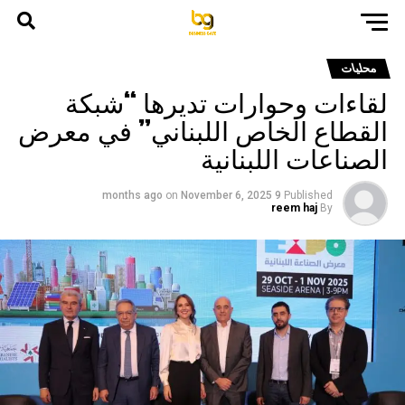
محليات
لقاءات وحوارات تديرها “شبكة
القطاع الخاص اللبناني” في معرض
الصناعات اللبنانية
on
November 6, 2025
9 months ago
Published
reem haj
By