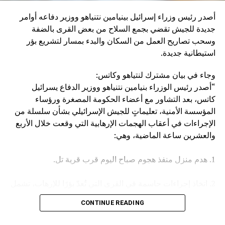
إنزال عقاب عسكري كبير بإيران، وبالطبع بالحوثيين أنفسهم”.
أصدر رئيس وزراء إسرائيل بينيامين نتنياهو ووزير دفاعه أوامر
وكان مصدر مسؤول في الهيئة العامة للنقل السعودية قد صرح
جديدة للجيش تقضي بجمع السلاح من بعض القرى بالضفة
الخميس، بأن سفينة (ENCELIA) التابعة لإحدى الشركات
وسحب تصاريح العمل من السكان والبدء بمسار لتشريع بؤر
السعودية، تعرضت لاستهداف أثناء إبحارها في البحر الأحمر، نتج
استيطانية جديدة.
عنه حريق في مقدمتها.
وجاء في بيان مشترك لنتياهو وكاتس:
وأكد المصدر أن جميع أفراد الطاقم بخير، مشيرا في السياق إلى
“أصدر رئيس الوزراء بنيامين نتنياهو ووزير الدفاع يسرائيل
أن الجهات المعنية اتخذت كافة الإجراءات اللازمة لتأمين السفينة
كاتس، بعد التشاور مع أعضاء الحكومة المصغرة ورؤساء
وطاقمها وحماية البيئة البحرية.
المؤسسة الأمنية، تعليماتٍ للجيش الإسرائيلي بشأن سلسلة من
الإجراءات في أعقاب الهجمات الإرهابية التي وقعت خلال الأربع
والعشرين ساعة الماضية، وهي:
1. هدم منزل منفذ هجوم صباح اليوم قرب قرية تل.
2. اتخاذ إجراءات حاسمة في القرى التي تُعدّ بؤرًا للإرهاب، تشمل
مصادرة الأسلحة وإلغاء تصاريح العمل، وغير ذلك.
CONTINUE READING
3. تعزيز القوات في جميع أنحاء الضفة الغربية.