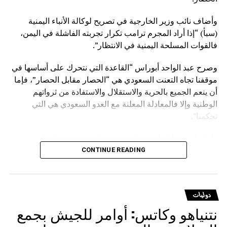
وأضاف نائب وزير الخارجية في تصريح لوكالة الأنباء اليمنية
(سبأ) “إذا أراد المجرم ترامب تكرار تجربته الفاشلة في اليمن،
فالقوات المسلحة اليمنية في الانتظار”.
وصرح عبد الواحد أبوراس “القاعدة التي نتحرك على أساسها في
موقفنا تجاه التعنت السعودي هي “الحصار مقابل الحصار”، فإما
أن ينعم الجميع بالحرية والاستقلال والاستفادة من ثرواتهم
الوطنية وإلا فالمعادلة المعلنة مع العدو السعودي هي التي
تحكمنا”.
وأفاد بأن من أراد أن يوّرط نفسه مع السعودية فهذا شأنه
وسيدفع ثمنا باهظا نتيجة قراره الخاطئ، مؤكدا أنهم يتحركون
CONTINUE READING
وفق حقوق مشروعة كفلتها كافة الأعراف والقوانين والمواثيق.
وشدد على أنه لا يوجد قانون على الأرض يصادر الحقوق
دوليات
المشروعة للشعوب إلا قانون الغاب، مشيرا إلى أن على
نتنياهو وكاتس: أوامر للجيش بجمع
السعودية أن تعي جيدا أن المخرج الوحيد لرفع الحصار عنها يتمثل
في رفع الحصار عن اليمن.