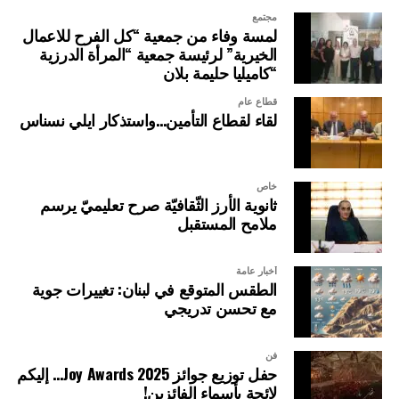
مجتمع
لمسة وفاء من جمعية “كل الفرح للاعمال
الخيرية” لرئيسة جمعية “المرأة الدرزية
“كاميليا حليمة بلان
قطاع عام
لقاء لقطاع التأمين…واستذكار ايلي نسناس
خاص
ثانوية الأرز الثّقافيّة صرح تعليميّ يرسم
ملامح المستقبل
أخبار عامة
الطقس المتوقع في لبنان: تغييرات جوية
مع تحسن تدريجي
فن
حفل توزيع جوائز Joy Awards 2025… إليكم
لائحة بأسماء الفائزين!