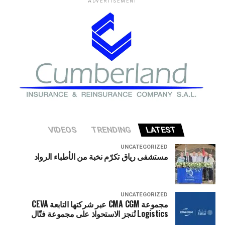
ADVERTISEMENT
في وزارة الخزانة الأميركية حذروا من ارتفاع المخاطر التي قد
تواجه الاقتصاد الأميركي إذا شهد قطاع الذكاء الاصطناعي
تصحيحا حادا أو انهيارا في التقييمات الاستثمارية.
VIDEOS
TRENDING
LATEST
UNCATEGORIZED
مستشفى رياق تكرّم نخبة من الأطباء الرواد
UNCATEGORIZED
مجموعة CMA CGM عبر شركتها التابعة CEVA
Logistics تُنجز الاستحواذ على مجموعة فتّال