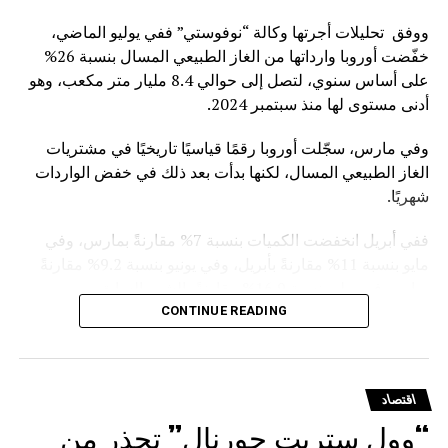
ووفق تحليلات أجرتها وكالة “نوفوستي” ففي يوليو الماضي،
خفّضت أوروبا وارداتها من الغاز الطبيعي المسال بنسبة 26%
على أساس سنوي، لتصل إلى حوالي 8.4 مليار متر مكعب، وهو
أدنى مستوى لها منذ سبتمبر 2024.
وفي مارس، سجّلت أوروبا رقمًا قياسيًا تاريخيًا في مشتريات
الغاز الطبيعي المسال، لكنها بدأت بعد ذلك في خفض الواردات
شهريًا.
ففي أبريل انخفضت الكميات بنسبة 7% مقارنةً بمارس، وفي
مايو بنسبة 11% مقارنةً بأبريل، وفي يونيو بنسبة 9.2% مقارنةً
بمايو، وفي يوليوبنسبة 16.9% مقارنةً بالشهر السابق.
CONTINUE READING
ويأتي هذا التراجع في ظل التوجه الأوروبي الرسمي للفكاك من
الغاز الروسي. ففي يناير الماضي، أقر مجلس الاتحاد الأوروبي
نظاماً للتخلص التدريجي من استيراد الغاز الروسي المسال
اقتصاد
والغاز القادم عبر الخطوط الأنبوبية
“وول ستريت جورنال” تحذر من
.وقد دخل حظر استيراد الغاز المسال بموجب العقود قصيرة