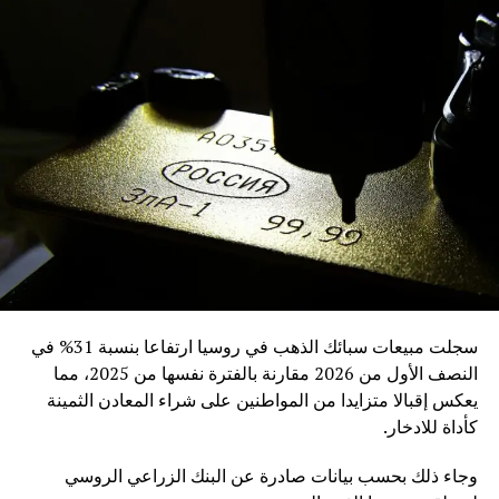
DON'T MISS
بيسكوف: مشروع “قوة سيبيريا – 2” صفقة تجارية بحتة
سجلت مبيعات سبائك الذهب في روسيا ارتفاعا بنسبة 31% في
النصف الأول من 2026 مقارنة بالفترة نفسها من 2025، مما
يعكس إقبالا متزايدا من المواطنين على شراء المعادن الثمينة
كأداة للادخار.
وجاء ذلك بحسب بيانات صادرة عن البنك الزراعي الروسي