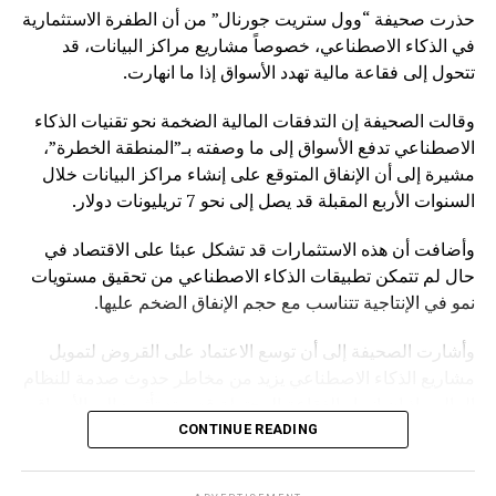
حذرت صحيفة “وول ستريت جورنال” من أن الطفرة الاستثمارية
في الذكاء الاصطناعي، خصوصاً مشاريع مراكز البيانات، قد
تتحول إلى فقاعة مالية تهدد الأسواق إذا ما انهارت.
وقالت الصحيفة إن التدفقات المالية الضخمة نحو تقنيات الذكاء
الاصطناعي تدفع الأسواق إلى ما وصفته بـ”المنطقة الخطرة”،
مشيرة إلى أن الإنفاق المتوقع على إنشاء مراكز البيانات خلال
السنوات الأربع المقبلة قد يصل إلى نحو 7 تريليونات دولار.
وأضافت أن هذه الاستثمارات قد تشكل عبئا على الاقتصاد في
حال لم تتمكن تطبيقات الذكاء الاصطناعي من تحقيق مستويات
نمو في الإنتاجية تتناسب مع حجم الإنفاق الضخم عليها.
وأشارت الصحيفة إلى أن توسع الاعتماد على القروض لتمويل
مشاريع الذكاء الاصطناعي يزيد من مخاطر حدوث صدمة للنظام
المالي، إذ إن انهيار الفقاعة المحتملة قد يمتد تأثيره إلى الأسواق
بشكل أوسع.
CONTINUE READING
وكانت صحيفة “NOTUS” قد نقلت في وقت سابق أن محللين