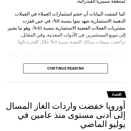
لمنطقة سيبيريا الفيدرالية.
كما كشفت البيانات أن حجم استثمارات العملاء في العملات
الذهبية الاستثمارية شهد نموا بنسبة 8%، في حين قفزت
مشتريات العملات الفضية الاستثمارية بنسبة 45%، وهو ما يشير
إلى تنويع المستثمرين في الأدوات المعدنية. وفي المقابل،
تراجعت مبيعات سبائك الفضة بنسبة 4% خلال الفترة ذاتها.
ويأتي هذا النمو في الطلب المحلي على الذهب في وقت فرضت
فيه روسيا قيودا على تصدير السبائك، حيث وقع الرئيس فلاديمير
بوتين في مارس الماضي مرسوما يمنع تصدير سبائك الذهب التي
CONTINUE READING
يتجاوز وزنها الإجمالي 100 غرام، مع استثناءات للمسافرين
المغادرين من مطارات موسكو الثلاثة (شيريميتيفو ودوموديدوفو
وفنوكوفو) ومطار فلاديفوستوك (كنيفيتشي) بشرط حصولهم
اقتصاد
على تصريح مسبق من هيئة الرقابة الروسية على المعادن
أوروبا خفضت واردات الغاز المسال
الثمينة.
إلى أدنى مستوى منذ عامين في
يوليو الماضي