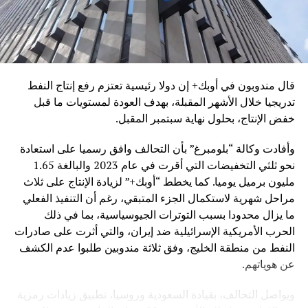
في “المياه العميقة”. ومن ثمّ علينا تحديد موقع البئر المقبلة الذي
يمكن أن يتمّ فيها تحقيق النجاح والتوصّل الى اكتشافات للغاز
والنفط.
وذكرت المصادر بأنّ فترة الاستكشاف تمتدّ على مرحلتين:
الأولى مدّتها ثلاث سنوات، والثانية سنتان وقد يضاف اليها سنة
قال مندوبون في أوبك+ إن دولا رئيسية تعتزم رفع إنتاج النفط
واحدة بقرار من وزير الطاقة في حال دعت الحاجة الى استكمال
تدريجيا خلال الأشهر المقبلة، بهدف العودة لمستويات ما قبل
الأعمال. وهذا يعني أنّ الاستكشاف في البلوك 9 يمكن أن يستمرّ
خفض الإنتاج، بحلول نهاية سبتمبر المقبل.
في المرحلة الأولى على مدى 3 سنوات، تنتهي في أيّار من العام
وأفادت وكالة “بلومبرغ” بأن التحالف وافق رسميا على استعادة
2025 (إذ جرى تمديد المدّة في مجلس النوّاب بسبب وباء
نحو ثلثي التخفيضات التي أقرت في عام 2023 والبالغة 1.65
كورونا). ولهذا فإنّ الحفر في البئر الاستكشافية في البلوك 9
مليون برميل يوميا. كما يخطط “أوبك+” لزيادة الإنتاج على ثلاث
يكتسي أهمية بالغة كونه، من جهة أولى، سيريح لبنان في حال
مراحل شهرية لاستكمال الجزء المتبقي، رغم أن التنفيذ الفعلي
جرى اكتشاف كميات تجارية من الغاز والنفط، ومن جهة ثانية،
ما يزال محدودا بسبب التوترات الجيوسياسية، بما في ذلك
سيجلب شركات أخرى لتقديم طلبات الإشتراك في دورة
الحرب الأمريكية الإسرائيلية ضد إيران، والتي أثرت على صادرات
التراخيص الثانية التي مُددت مهلتها حتى 2 تشرين الأول المقبل،
النفط من منطقة الخليج، وفق ثلاثة مندوبين طلبوا عدم الكشف
لتلزيم البلوكات الثمانية المتبقية.
عن هوياتهم.
RELATED TOPICS:
توتال
منصة الحفر
ويواصل التحالف، بقيادة السعودية وروسيا، تطبيق زيادات رمزية