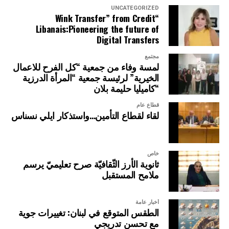
UNCATEGORIZED
“Wink Transfer” from Credit
Libanais:Pioneering the future of
Digital Transfers
مجتمع
لمسة وفاء من جمعية “كل الفرح للاعمال
الخيرية” لرئيسة جمعية “المرأة الدرزية
“كاميليا حليمة بلان
قطاع عام
لقاء لقطاع التأمين…واستذكار ايلي نسناس
خاص
ثانوية الأرز الثّقافيّة صرح تعليميّ يرسم
ملامح المستقبل
أخبار عامة
الطقس المتوقع في لبنان: تغييرات جوية
مع تحسن تدريجي