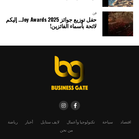
فن
حفل توزيع جوائز Joy Awards 2025… إليكم
لائحة بأسماء الفائزين!
اقتصاد
سياحة
تكنولوجيا وأعمال
لايف ستايل
أخبار
رياضة
من نحن