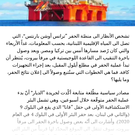
تشخص الأنظار الى منصّة الحفر “ترانس أوشن بارنتس”، التي
تصل الى المياه الإقليمية اللبنانية، بحسب المعلومات، غداً الأربعاء
والتي كان رُصد مسارها أمس بين تركيا ومصر. وبعد وصول
باخرة التنقيب الى القاعدة اللوجيستية في مرفأ بيروت، يُنتظر أن
تبدأ عملية الحفر في مطلع أيلول المقبل، بعد إجراء التجهيزات
كافة. فما هي الخطوات التي ستُتبع وصولاً الى إعلان نتائج الحفر،
وما يليها؟
مصادر سياسية مطّلعة متابعة أكّدت لجريدة “الديار” أنّ بدء
عملية الحفر متوقّعة خلال أسبوعين، وهي تشمل البئر
الاستكشافية الأولى في حقل “قانا” الذي يقع في البلوك 9
(والثاني في لبنان، بعد حفر البئر الأولى في البلوك 4 في العام
2020). وأشارت الى أنّه بعض وصول باخرة الحفر الى مرفأ
بيروت، سوف تنتقل الى الموقع المحدّد لها قريباً من البئر التي