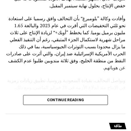
خفض الإنتاج، بحلول نهاية سبتمبر المقبل.
وأفادت وكالة “بلومبرغ” بأن التحالف وافق رسميا على استعادة
نحو ثلثي التخفيضات التي أقرت في عام 2023 والبالغة 1.65
مليون برميل يوميا. كما يخطط “أوبك+” لزيادة الإنتاج على ثلاث
مراحل شهرية لاستكمال الجزء المتبقي، رغم أن التنفيذ الفعلي
ما يزال محدودا بسبب التوترات الجيوسياسية، بما في ذلك
الحرب الأمريكية الإسرائيلية ضد إيران، والتي أثرت على صادرات
النفط من منطقة الخليج، وفق ثلاثة مندوبين طلبوا عدم الكشف
عن هوياتهم.
ويواصل التحالف، بقيادة السعودية وروسيا، تطبيق زيادات رمزية
في الإنتاج منذ اندلاع الأزمة في 28 فبراير الماضي. ومع ذلك،
تشير تقديرات إلى أن السوق العالمية تعاني نقصا كبيرا في
CONTINUE READING
الإمدادات، مع فجوة تراكمية تتجاوز مليار برميل، ما أدى إلى
استنزاف المخزونات وارتفاع حاد في أسعار الوقود، وزيادة
مخاطر الركود العالمي.
طاقة
وكانت ثماني دول رئيسية في “أوبك+” تعمل على إعادة ضخ