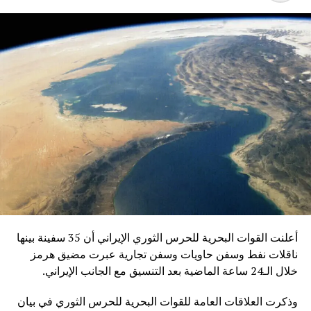
UP NEX
ؤسسة قطر للكهرباء والماء تفوز بجائزة عالمية في قطاع
لطاقة
DON'T MISS
“منتدى الدول المصدرة للغاز”: العصر الذهبي للغاز الطبيعي
لا يزال أمامنا
أعلنت القوات البحرية للحرس الثوري الإيراني أن 35 سفينة بينها
ناقلات نفط وسفن حاويات وسفن تجارية عبرت مضيق هرمز
خلال الـ24 ساعة الماضية بعد التنسيق مع الجانب الإيراني.
وذكرت العلاقات العامة للقوات البحرية للحرس الثوري في بيان