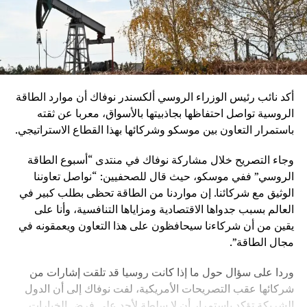
أكد نائب رئيس الوزراء الروسي ألكسندر نوفاك أن موارد الطاقة
الروسية تواصل احتفاظها بجاذبيتها بالأسواق، معربا عن ثقته
باستمرار التعاون بين موسكو وشركائها بهذا القطاع الاستراتيجي.
وجاء التصريح خلال مشاركة نوفاك في منتدى “أسبوع الطاقة
الروسي” ففي موسكو، حيث قال للصحفيين: “نواصل تعاوننا
الوثيق مع شركائنا. إن مواردنا من الطاقة تحظى بطلب كبير في
العالم بسبب جدواها الاقتصادية ومزاياها التنافسية، وأنا على
يقين من أن شركاءنا سيحافظون على هذا التعاون ويعمقونه في
مجال الطاقة”.
وردا على سؤال حول ما إذا كانت روسيا قد تلقت إشارات من
شركائها عقب التصريحات الأمريكية، لفت نوفاك إلى أن الدول
الشريكة تؤكد باستمرار أن لا سلطة لأحد على فرض الخيارات