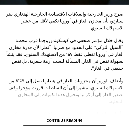
صرح وزير الخارجية والعلاقات الاقتصادية الخارجية الهنغاري بيتر
سيارتو، بأن مخازن الغاز في أوروبا تكفي لأقل من عشر
الاستهلاك السنوي.
وقال خلال مؤتمر صحفي في كيشكوندوروجما قرب محطة
“السيل التركي” على الحدود مع صربيا: “نظرا لأن قدرة مخازن
الغاز في أوروبا تغطي فقط 9% من الاستهلاك السنوي، فقد ينشأ
بسهولة نقص في الغاز، المسألة ليست أزمة سعرية، بل نقص
حقيقي في الغاز”.
وأضاف الوزير أن مخزونات الغاز في هنغاريا تصل إلى 25% من
الاستهلاك السنوي، مشيرا إلى أن السلطات قررت مؤخرا وقف
تصدير الغاز إلى أوكرانيا وتحويل هذه الكميات إلى المخازن
المحلية.
وأشار سيارتو إلى أن هنغاريا تتلقى يوميا 18.7 مليون متر مكعب
من الغاز الروسي القادم عبر “السيل التركي”.
CONTINUE READING