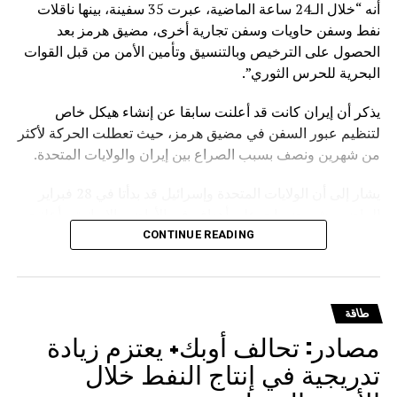
أنه “خلال الـ24 ساعة الماضية، عبرت 35 سفينة، بينها ناقلات
نفط وسفن حاويات وسفن تجارية أخرى، مضيق هرمز بعد
الحصول على الترخيص وبالتنسيق وتأمين الأمن من قبل القوات
البحرية للحرس الثوري”.
يذكر أن إيران كانت قد أعلنت سابقا عن إنشاء هيكل خاص
لتنظيم عبور السفن في مضيق هرمز، حيث تعطلت الحركة لأكثر
من شهرين ونصف بسبب الصراع بين إيران والولايات المتحدة.
يشار إلى أن الولايات المتحدة وإسرائيل قد بدأتا في 28 فبراير
الماضي بشن ضربات على أهداف في الأراضي الإيرانية. وأعلنت
واشنطن وطهران في 8 أبريل وقف إطلاق النار، لكن الولايات
CONTINUE READING
المتحدة بدأت حصارا للموانئ الإيرانية، بينما أعلنت إيران فرض
قواعد خاصة للعبور عبر مضيق هرمز.
طاقة
مصادر: تحالف أوبك+ يعتزم زيادة
تدريجية في إنتاج النفط خلال