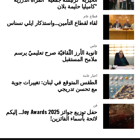
“كاميليا حليمة بلان
قطاع عام
لقاء لقطاع التأمين…واستذكار ايلي نسناس
خاص
ثانوية الأرز الثّقافيّة صرح تعليميّ يرسم
ملامح المستقبل
أخبار عامة
الطقس المتوقع في لبنان: تغييرات جوية
مع تحسن تدريجي
فن
حفل توزيع جوائز Joy Awards 2025… إليكم
لائحة بأسماء الفائزين!