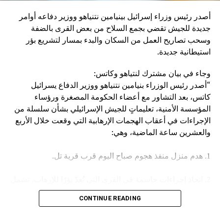
إنزال عقاب عسكري كبير بإيران، وبالطبع بالحوثيين أنفسهم”.
أصدر رئيس وزراء إسرائيل بينيامين نتنياهو ووزير دفاعه أوامر
وكان مصدر مسؤول في الهيئة العامة للنقل السعودية قد صرح
جديدة للجيش تقضي بجمع السلاح من بعض القرى بالضفة
الخميس، بأن سفينة (ENCELIA) التابعة لإحدى الشركات
وسحب تصاريح العمل من السكان والبدء بمسار لتشريع بؤر
السعودية، تعرضت لاستهداف أثناء إبحارها في البحر الأحمر، نتج
استيطانية جديدة.
عنه حريق في مقدمتها.
وجاء في بيان مشترك لنتياهو وكاتس:
وأكد المصدر أن جميع أفراد الطاقم بخير، مشيرا في السياق إلى
“أصدر رئيس الوزراء بنيامين نتنياهو ووزير الدفاع يسرائيل
أن الجهات المعنية اتخذت كافة الإجراءات اللازمة لتأمين السفينة
كاتس، بعد التشاور مع أعضاء الحكومة المصغرة ورؤساء
وطاقمها وحماية البيئة البحرية.
المؤسسة الأمنية، تعليماتٍ للجيش الإسرائيلي بشأن سلسلة من
الإجراءات في أعقاب الهجمات الإرهابية التي وقعت خلال الأربع
والعشرين ساعة الماضية، وهي:
1. هدم منزل منفذ هجوم صباح اليوم قرب قرية تل.
2. اتخاذ إجراءات حاسمة في القرى التي تُعدّ بؤرًا للإرهاب، تشمل
مصادرة الأسلحة وإلغاء تصاريح العمل، وغير ذلك.
CONTINUE READING
3. تعزيز القوات في جميع أنحاء الضفة الغربية.