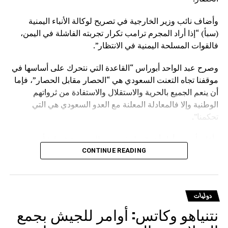
وأضاف نائب وزير الخارجية في تصريح لوكالة الأنباء اليمنية
(سبأ) “إذا أراد المجرم ترامب تكرار تجربته الفاشلة في اليمن،
فالقوات المسلحة اليمنية في الانتظار”.
وصرح عبد الواحد أبوراس “القاعدة التي نتحرك على أساسها في
موقفنا تجاه التعنت السعودي هي “الحصار مقابل الحصار”، فإما
أن ينعم الجميع بالحرية والاستقلال والاستفادة من ثرواتهم
الوطنية وإلا فالمعادلة المعلنة مع العدو السعودي هي التي
تحكمنا”.
وأفاد بأن من أراد أن يوّرط نفسه مع السعودية فهذا شأنه
وسيدفع ثمنا باهظا نتيجة قراره الخاطئ، مؤكدا أنهم يتحركون
CONTINUE READING
وفق حقوق مشروعة كفلتها كافة الأعراف والقوانين والمواثيق.
وشدد على أنه لا يوجد قانون على الأرض يصادر الحقوق
دوليات
المشروعة للشعوب إلا قانون الغاب، مشيرا إلى أن على
نتنياهو وكاتس: أوامر للجيش بجمع
السعودية أن تعي جيدا أن المخرج الوحيد لرفع الحصار عنها يتمثل
في رفع الحصار عن اليمن.