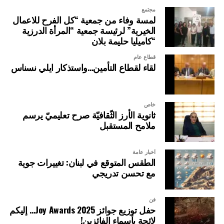
مجتمع
لمسة وفاء من جمعية “كل الفرح للاعمال
الخيرية” لرئيسة جمعية “المرأة الدرزية
“كاميليا حليمة بلان
قطاع عام
لقاء لقطاع التأمين…واستذكار ايلي نسناس
خاص
ثانوية الأرز الثّقافيّة صرح تعليميّ يرسم
ملامح المستقبل
أخبار عامة
الطقس المتوقع في لبنان: تغييرات جوية
مع تحسن تدريجي
فن
حفل توزيع جوائز Joy Awards 2025… إليكم
لائحة بأسماء الفائزين!