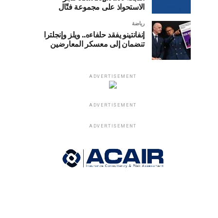
الاستحواذ على مجموعة فتّال
رياضة
إنفانتينو يفقد حلفاءه.. ويلز وإنجلترا
تنضمان إلى معسكر المعارضين
ADVERTISEMENT
ADVERTISEMENT
ADVERTISEMENT