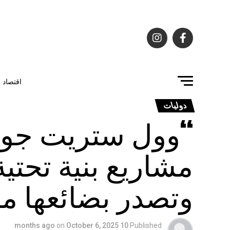
اقتصاد
دوليات
“وول ستريت جورن
مشاريع بنية تحتي
وتصدر بضائعها م
on
October 6, 2025
10 months ago
Published