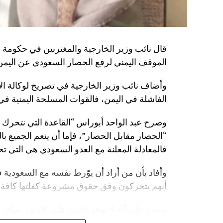
قال نائب وزير الخارجية والمغتربين في حكومة 
الموقف اليمني لرفع الحصار السعودي عن اليمن
وأضاف نائب وزير الخارجية في تصريح لوكالة الأنب
الفاشلة في اليمن، فالقوات المسلحة اليمنية في ا
وصرح عبد الواحد أبوراس “القاعدة التي نتحرك
“الحصار مقابل الحصار”، فإما أن ينعم الجميع بال
فالمعادلة المعلنة مع العدو السعودي هي التي تح
وأفاد بأن من أراد أن يوّرط نفسه مع السعودية ف
أنهم يتحركون وفق حقوق مشروعة كفلتها كافة ال
وشدد على أنه لا يوجد قانون على الأرض يصادر 
أن على السعودية أن تعي جيدا أن المخرج الوحيد