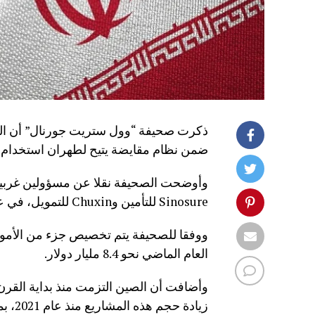
ذكرت صحيفة “وول ستريت جورنال” أن الصين
ضمن نظام مقايضة يتيح لطهران استخدام عا
وأوضحت الصحيفة نقلا عن مسؤولين غربيين
Sinosure للتأمين وChuxin للتمويل، في عمليات تتجاوز النظام المصرفي الدولي.
ووفقا للصحيفة يتم تخصيص جزء من الأموال
العام الماضي نحو 8.4 مليار دولار.
زيادة حجم هذه المشاريع منذ عام 2021، بما يعكس تعميق التعاون الاقتصادي بين البلدين.