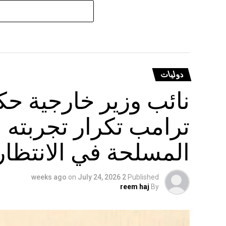
دوليات
نائب وزير خارجية حكو
ترامب تكرار تجربته ا
المسلحة في الانتظار
on
July 24, 2026
2 weeks ago
Published
reem haj
By