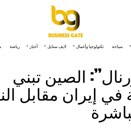
سياحة
تكنولوجيا وأعمال
لايف ستايل
أخبار
رياضة
م
ال”: الصين تبني
ة في إيران مقابل ال
باشرة