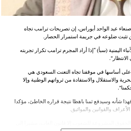
صنعاء عبد الواحد أبوراس، إن تصريحات ترامب تجاه
 تثبت ضلوعه في جريمة استمرار الحصار.
اء اليمنية (سبأ) “إذا أراد المجرم ترامب تكرار تجربته
لانتظار”.
 على أساسها في موقفنا تجاه التعنت السعودي هي
حرية والاستقلال والاستفادة من ثرواتهم الوطنية وإلا
كمنا”.
هذا شأنه وسيدفع ثمنا باهظا نتيجة قراره الخاطئ، مؤكدا
أعراف والقوانين والمواثيق.
الحقوق المشروعة للشعوب إلا قانون الغاب، مشيرا إلى
 لرفع الحصار عنها يتمثل في رفع الحصار عن اليمن.