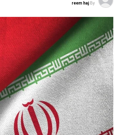
reem haj
By