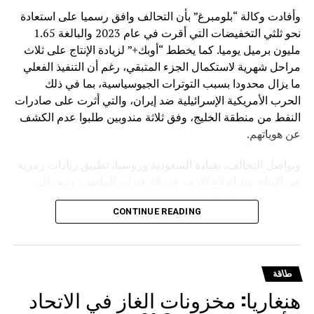
وأفادت وكالة “بلومبرغ” بأن التحالف وافق رسميا على استعادة
نحو ثلثي التخفيضات التي أقرت في عام 2023 والبالغة 1.65
مليون برميل يوميا. كما يخطط “أوبك+” لزيادة الإنتاج على ثلاث
مراحل شهرية لاستكمال الجزء المتبقي، رغم أن التنفيذ الفعلي
ما يزال محدودا بسبب التوترات الجيوسياسية، بما في ذلك
الحرب الأمريكية الإسرائيلية ضد إيران، والتي أثرت على صادرات
النفط من منطقة الخليج، وفق ثلاثة مندوبين طلبوا عدم الكشف
عن هوياتهم.
ويواصل التحالف، بقيادة السعودية وروسيا، تطبيق زيادات رمزية
في الإنتاج منذ اندلاع الأزمة في 28 فبراير الماضي. ومع ذلك،
تشير تقديرات إلى أن السوق العالمية تعاني نقصا كبيرا في
CONTINUE READING
الإمدادات، مع فجوة تراكمية تتجاوز مليار برميل، ما أدى إلى
استنزاف المخزونات وارتفاع حاد في أسعار الوقود، وزيادة
مخاطر الركود العالمي.
طاقة
وكانت ثماني دول رئيسية في “أوبك+” تعمل على إعادة ضخ
هنغاريا: مخزونات الغاز في الاتحاد
الكميات التي خفضت سابقا لمعالجة فائض المعروض. إلا أن
التطورات الأخيرة، بما فيها انسحاب الإمارات من منظمة أوبك