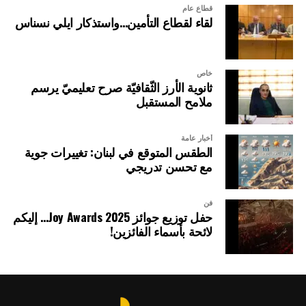
قطاع عام
لقاء لقطاع التأمين…واستذكار ايلي نسناس
خاص
ثانوية الأرز الثّقافيّة صرح تعليميّ يرسم
ملامح المستقبل
أخبار عامة
الطقس المتوقع في لبنان: تغييرات جوية
مع تحسن تدريجي
فن
حفل توزيع جوائز Joy Awards 2025… إليكم
لائحة بأسماء الفائزين!