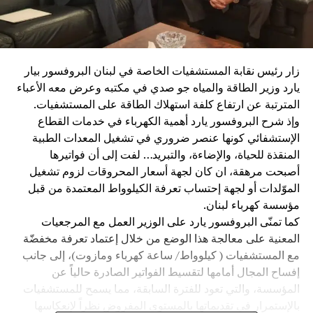
زار رئيس نقابة المستشفيات الخاصة في لبنان البروفسور بيار
يارد وزير الطاقة والمياه جو صدي في مكتبه وعرض معه الأعباء
المترتبة عن ارتفاع كلفة استهلاك الطاقة على المستشفيات.
وإذ شرح البروفسور يارد أهمية الكهرباء في خدمات القطاع
الإستشفائي كونها عنصر ضروري في تشغيل المعدات الطبية
المنقذة للحياة، والإضاءة، والتبريد… لفت إلى أن فواتيرها
أصبحت مرهقة، ان كان لجهة أسعار المحروقات لزوم تشغيل
الموّلدات أو لجهة إحتساب تعرفة الكيلوواط المعتمدة من قبل
مؤسسة كهرباء لبنان.
كما تمنّى البروفسور يارد على الوزير العمل مع المرجعيات
المعنية على معالجة هذا الوضع من خلال إعتماد تعرفة مخفضّة
مع المستشفيات ( كيلوواط/ ساعة كهرباء ومازوت)، إلى جانب
إفساح المجال أمامها لتقسيط الفواتير الصادرة حالياً عن
المؤسسة، والتي تعود للفترة السابقة، مما يسمح للمستشفيات
بالإستمرار في تقديماتها بالمستوى المفروض نظراً لإنعكاسها