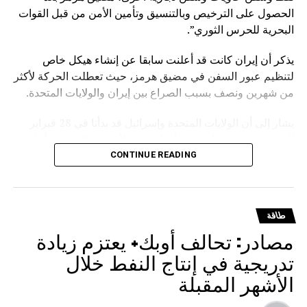
الحصول على الترخيص وبالتنسيق وتأمين الأمن من قبل القوات
البحرية للحرس الثوري”.
يذكر أن إيران كانت قد أعلنت سابقا عن إنشاء هيكل خاص
لتنظيم عبور السفن في مضيق هرمز، حيث تعطلت الحركة لأكثر
من شهرين ونصف بسبب الصراع بين إيران والولايات المتحدة.
يشار إلى أن الولايات المتحدة وإسرائيل قد بدأتا في 28 فبراير
الماضي بشن ضربات على أهداف في الأراضي الإيرانية. وأعلنت
واشنطن وطهران في 8 أبريل وقف إطلاق النار، لكن الولايات
CONTINUE READING
المتحدة بدأت حصارا للموانئ الإيرانية، بينما أعلنت إيران فرض
قواعد خاصة للعبور عبر مضيق هرمز.
طاقة
مصادر: تحالف أوبك+ يعتزم زيادة
تدريجية في إنتاج النفط خلال
الأشهر المقبلة