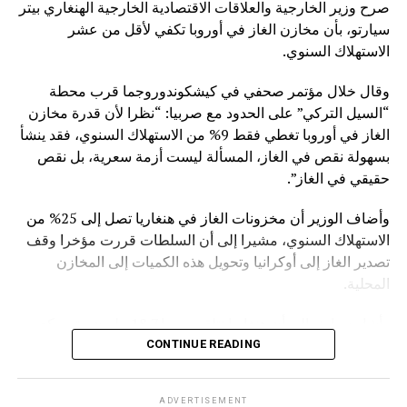
صرح وزير الخارجية والعلاقات الاقتصادية الخارجية الهنغاري بيتر
سيارتو، بأن مخازن الغاز في أوروبا تكفي لأقل من عشر
الاستهلاك السنوي.
وقال خلال مؤتمر صحفي في كيشكوندوروجما قرب محطة
“السيل التركي” على الحدود مع صربيا: “نظرا لأن قدرة مخازن
الغاز في أوروبا تغطي فقط 9% من الاستهلاك السنوي، فقد ينشأ
بسهولة نقص في الغاز، المسألة ليست أزمة سعرية، بل نقص
حقيقي في الغاز”.
وأضاف الوزير أن مخزونات الغاز في هنغاريا تصل إلى 25% من
الاستهلاك السنوي، مشيرا إلى أن السلطات قررت مؤخرا وقف
تصدير الغاز إلى أوكرانيا وتحويل هذه الكميات إلى المخازن
المحلية.
وأشار سيارتو إلى أن هنغاريا تتلقى يوميا 18.7 مليون متر مكعب
من الغاز الروسي القادم عبر “السيل التركي”.
CONTINUE READING
وقبل ذلك أعلن الرئيس الصربي ألكسندر فوتشيتش أن قنبلة عثر
ADVERTISEMENT
عليها بالقرب من خط أنابيب الغاز الروسي المتجه إلى المجر.