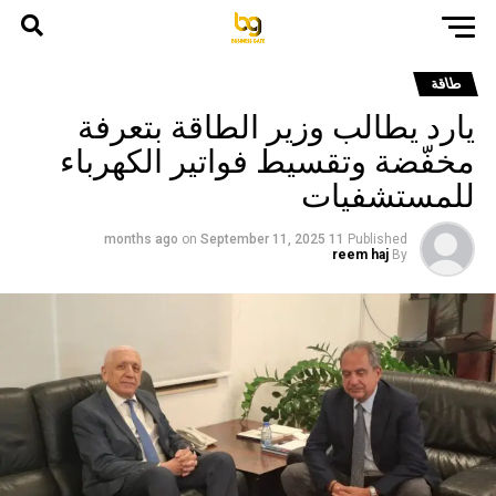
طاقة
يارد يطالب وزير الطاقة بتعرفة
مخفّضة وتقسيط فواتير الكهرباء
للمستشفيات
on
September 11, 2025
11 months ago
Published
reem haj
By