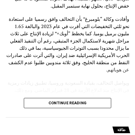
خفض الإنتاج، بحلول نهاية سبتمبر المقبل.
وقالت “غلوباس” إن إنرجيان أوضحت أنه في حين تتأثر القرارات
التشغيلية باعتبارات أمنية محددة لكل حقل، فإن كاريش يمثل
وأفادت وكالة “بلومبرغ” بأن التحالف وافق رسميا على استعادة
عنصراً حاسماً في سوق الطاقة الإسرائيلي ويوفر جزءاً كبيراً من
نحو ثلثي التخفيضات التي أقرت في عام 2023 والبالغة 1.65
الطلب المحلي، مشيرة إلى أن إنرجيان تتوقع أنه، كلما سمحت
مليون برميل يوميا. كما يخطط “أوبك+” لزيادة الإنتاج على ثلاث
الظروف، سيتم اتخاذ خطوات قريباً تتيح عودة سريعة وآمنة
مراحل شهرية لاستكمال الجزء المتبقي، رغم أن التنفيذ الفعلي
لحقل كاريش إلى الإنتاج.
ما يزال محدودا بسبب التوترات الجيوسياسية، بما في ذلك
الحرب الأمريكية الإسرائيلية ضد إيران، والتي أثرت على صادرات
النفط من منطقة الخليج، وفق ثلاثة مندوبين طلبوا عدم الكشف
RELATED TOPICS:
عن هوياتهم.
UP NEX
هنغاريا: مخزونات الغاز في الاتحاد الأوروبي تغطي 9%
ويواصل التحالف، بقيادة السعودية وروسيا، تطبيق زيادات رمزية
قط من الاستهلاك السنوي
في الإنتاج منذ اندلاع الأزمة في 28 فبراير الماضي. ومع ذلك،
DON'T MISS
تشير تقديرات إلى أن السوق العالمية تعاني نقصا كبيرا في
مؤشر جديد على وفرة معروض النفط.. صادرات خام
CONTINUE READING
الإمدادات، مع فجوة تراكمية تتجاوز مليار برميل، ما أدى إلى
“مربان” الإماراتي تتجه للارتفاع
استنزاف المخزونات وارتفاع حاد في أسعار الوقود، وزيادة
مخاطر الركود العالمي.
طاقة
وكانت ثماني دول رئيسية في “أوبك+” تعمل على إعادة ضخ