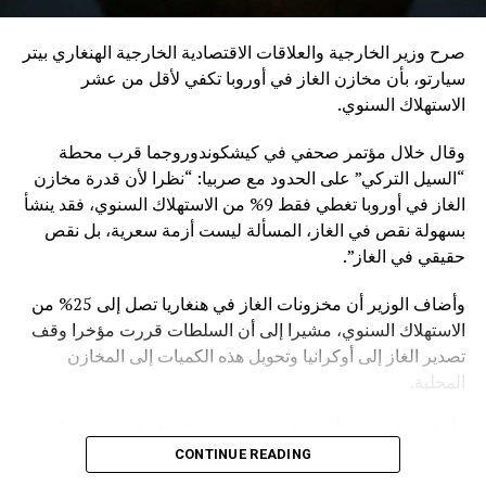
صرح وزير الخارجية والعلاقات الاقتصادية الخارجية الهنغاري بيتر
سيارتو، بأن مخازن الغاز في أوروبا تكفي لأقل من عشر
الاستهلاك السنوي.
وقال خلال مؤتمر صحفي في كيشكوندوروجما قرب محطة
“السيل التركي” على الحدود مع صربيا: “نظرا لأن قدرة مخازن
الغاز في أوروبا تغطي فقط 9% من الاستهلاك السنوي، فقد ينشأ
بسهولة نقص في الغاز، المسألة ليست أزمة سعرية، بل نقص
حقيقي في الغاز”.
وأضاف الوزير أن مخزونات الغاز في هنغاريا تصل إلى 25% من
الاستهلاك السنوي، مشيرا إلى أن السلطات قررت مؤخرا وقف
تصدير الغاز إلى أوكرانيا وتحويل هذه الكميات إلى المخازن
المحلية.
وأشار سيارتو إلى أن هنغاريا تتلقى يوميا 18.7 مليون متر مكعب
من الغاز الروسي القادم عبر “السيل التركي”.
CONTINUE READING