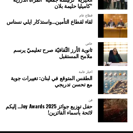
“كاميليا حليمة بلان
قطاع عام
لقاء لقطاع التأمين…واستذكار ايلي نسناس
خاص
ثانوية الأرز الثّقافيّة صرح تعليميّ يرسم
ملامح المستقبل
أخبار عامة
الطقس المتوقع في لبنان: تغييرات جوية
مع تحسن تدريجي
فن
حفل توزيع جوائز Joy Awards 2025… إليكم
لائحة بأسماء الفائزين!