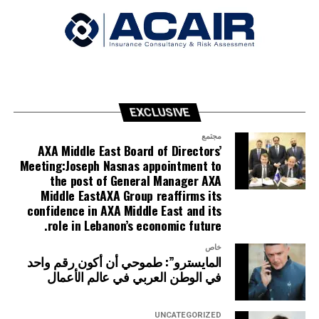
protected through OTP authentication, ensuring full
safety and control.
MIRA also brings proactive intelligence to banking by
keeping customers informed in real time; she alerts
users about low account balances, card expiry or
renewal needs, and reward points nearing expiration,
EXCLUSIVE
helping them stay in control and aware of any update
related to their accounts, cards, and rewards.
مجتمع
AXA Middle East Board of Directors’
Meeting:Joseph Nasnas appointment to
Whenever human expertise is required, MIRA seamlessly
the post of General Manager AXA
transfers the conversation to a Credit Libanais
Middle EastAXA Group reaffirms its
representative while preserving the full interaction
confidence in AXA Middle East and its
context, ensuring a smooth and personalized customer
role in Lebanon’s economic future.
experience.
خاص
المايسترو”: طموحي أن أكون رقم واحد
Commenting on the launch, Randa Bdeir, Deputy
في الوطن العربي في عالم الأعمال
General Manager and Head of Electronic Payment
Solutions and Card Technology at Credit Libanais, said:
UNCATEGORIZED