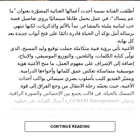
أطلقت الفنانة نسمة أحدث أعمالها الغنائية المصوّرة بعنوان “ما
عم بنساك”، في عمل يحمل طابعًا سينمائيًا يروي تفاصيل قصة
حب لبنانية مليئة بالمشاعر، تبدأ بالألم والذكريات، لكنها تنتهي
برسالة أمل تؤكد أن الحياة قادرة دائمًا على فتح أبواب جديدة بعد
كل نهاية.
الأغنية تأتي برؤية فنية متكاملة حملت توقيع وليد المسيح، الذي
تولّى كتابة الكلمات، والتلحين، والتوزيع الموسيقي، والإنتاج،
إضافة إلى الإشراف على مفهوم العمل، ما منح الأغنية هوية
موسيقية متماسكة تعكس عمق كلماتها وأجواءها الدرامية.
ويتميّز الفيديو كليب بأسلوب بصري سينمائي يواكب أحداث
الأغنية، حيث يجسّد رحلة الانتقال من وجع الفراق إلى قوة
التمسك بالحياة، في قالب يجمع بين الإحساس والصورة الراقية.
وتتولى WAM Management إدارة أعمال الفنانة، في خطوة
تؤكد استمرارها في تقديم أعمال تحمل بصمة فنية خاصة، فيما
يُتوقع أن يحظى كليب “ما عم بنساك” باهتمام واسع من الجمهور،
لما يقدمه من قصة مؤثرة وإنتاج احترافي يجمع بين الموسيقى
CONTINUE READING
والصورة في تجربة فنية متكاملة