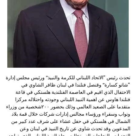
تحدث رئيس “الاتحاد اللبناني للكرمة والنبيذ” ورئيس مجلس إدارة
“شاتو كسارة” وقنصل فنلندا في لبنان ظافر الشاوي في
الاحتفال الذي اقيم في العاصمة الفنلندية هلسنكي في قاعة
فنلندا هاوس عن اهمية النبيذ اللبناني وجودته واحتلاله مركزا
متقدما على الصعيد العالمي وذلك بحضور ٢٠٠شخصية من وزراء
ونواب وسفراء ورؤساء مجالس إدارات شركات خلال قمة بلاد
الشمال في هلسنكي في حفل عشاء على شرف عدد كبير من
المدعوين وقد تحدث شاوي عن تاريخ النبيذ في لبنان وعن
التحديات والنجاحات التي تخللت رحلة النبيذ اللبناني الذي يتواجد