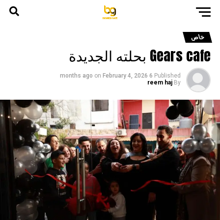
خاص
Gears cafe بحلته الجديدة
on
February 4, 2026
6 months ago
Published
reem haj
By