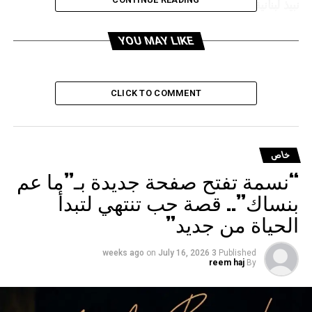
نبيذ لبنانية معتّقة تحت المياه
YOU MAY LIKE
CLICK TO COMMENT
خاص
“نسمة تفتح صفحة جديدة بـ”ما عم
بنساك”.. قصة حب تنتهي لتبدأ
الحياة من جديد”
on
July 16, 2026
3 weeks ago
Published
reem haj
By