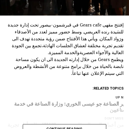
إفتتح مقهى Gears cafe في قبرشمون-بيصور تحت إدارة جديدة
للسَيدة رنده العريضي. وسط حضور مميز لعدد من الأصدقاء
ورَواد المكان. ويأتي هذا الأفتتاح ضمن رؤية متجددة تهدف الى
تقديم تجربة مختلفة لعشاق الجلسات الهادئة،تجمع بين الجودة
العالية والأجواء العصريةوالخدمة المميزة.
ويطمح Gears من خلال إدارته الجديدة الى ان يكون مساحة
نابضة بالحياة من خلال برامج متنوعة من الأنشطة والعروض
التي سيتم الإعلان عنها تباعاَ.
RELATED TOPICS:
UP NEX
زير الصناعة جو عيسى الخوري: وزارة الصناعة في خدمة
لصناعيين
DON'T MISS
من أعماق البحر إلى قلب بيروت: UMAMI تطلق أول تجربة
CONTINUE READING