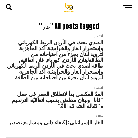
All posts tagged "غاز"
اقتصاد
الصدي بحث في الأردن الربط الكهربائي
وإستجرار الغاز والخرابشة أكد الجاهزية
لتزويد لبنان بجزء من احتياجاته من
الطاقةلبنان, الأردن, كهرباء, غاز, اتفاقية,
طاقةالصدي بحث في الأردن الربط الكهربائي
وإستجرار الغاز والخرابشة أكد الجاهزية
لتزويد لبنان بجزء من احتياجاته من الطاقة
اقتصاد
العدّ العكسي بدأ لانطلاق الحفر في حقل
“قانا” ولبنان مطمئن بسبب اتفاقيّة الترسيم
و”كفالة الشركة الأمّ”
طاقة
الغاز الإسرائيلي: إكتفاء ذاتي ومشاريع تصدير