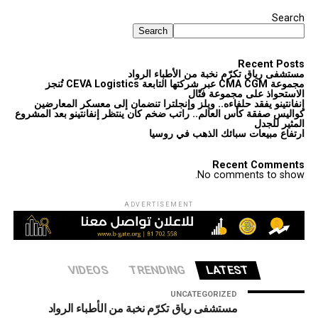
Search
Search
Recent Posts
مستشفى رياق تكرّم نخبة من الأطباء الرواد
مجموعة CMA CGM عبر شركتها التابعة CEVA Logistics تُنجز
الاستحواذ على مجموعة فتّال
إنفانتينو يفقد حلفاءه.. ويلز وإنجلترا تنضمان إلى معسكر المعارضين
كواليس صفقة كأس العالم.. راتب ضخم كان ينتظر إنفانتينو بعد المشروع
المثير للجدل
ارتفاع مبيعات سبائك الذهب في روسيا
Recent Comments
No comments to show.
ADVERTISEMENT
VIDEOS
TRENDING
LATEST
UNCATEGORIZED
مستشفى رياق تكرّم نخبة من الأطباء الرواد