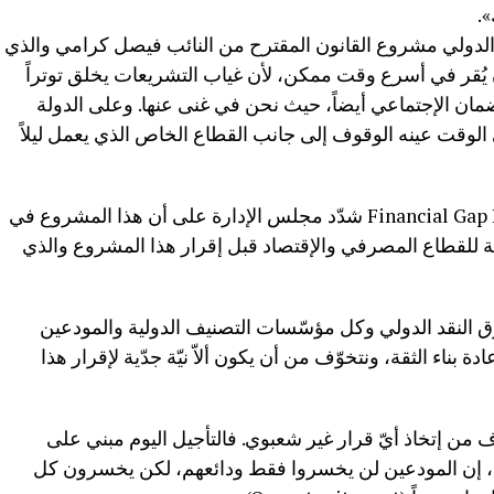
.
الدولي مشروع القانون المقترح من النائب فيصل كرامي والذي
 يُقر في أسرع وقت ممكن، لأن غياب التشريعات يخلق توتراً
مان الإجتماعي أيضاً، حيث نحن في غنى عنها. وعلى الدولة
الوقت عينه الوقوف إلى جانب القطاع الخاص الذي يعمل ليلاً
أما حول موضوع قانون الفجوة المالية Financial Gap Law شدّد مجلس الإدارة على أن هذا المشروع في
كلة للقطاع المصرفي والإقتصاد قبل إقرار هذا المشروع والذي
دوق النقد الدولي وكل مؤسّسات التصنيف الدولية والمودعين
ناء الثقة، ونتخوّف من أن يكون ألاّ نيّة جدّية لإقرار هذا
من إتخاذ أيّ قرار غير شعبوي. فالتأجيل اليوم مبني على
ه، إن المودعين لن يخسروا فقط ودائعهم، لكن يخسرون كل