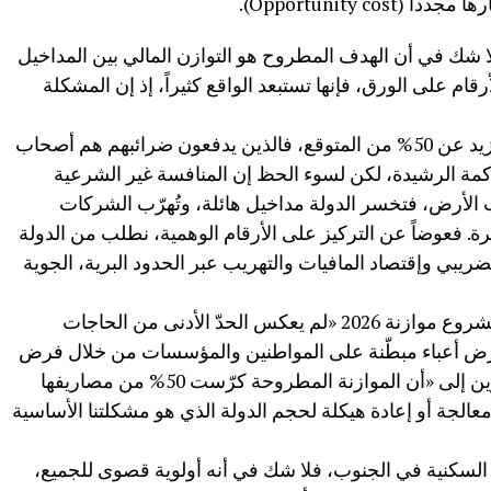
Opportunity c).
عن مسوّدة قانون موازنة العام 2026، لا شك في أن الهدف المطروح هو التوازن المالي بين المداخيل
أرقام على الورق، فإنها تستبعد الواقع كثيراً، إذ إن المشكلة
وحسب المراصد الرسمية، فإن الجباية لا تزيد عن 50% من المتوقع، فالذين يدفعون ضرائبهم هم أصحاب
وكمة الرشيدة، لكن لسوء الحظ إن المنافسة غير الشرعية
الأرض، فتخسر الدولة مداخيل هائلة، وتُهرّب الشركات
رة. فعوضاً عن التركيز على الأرقام الوهمية، نطلب من الدولة
ريبي وإقتصاد المافيات والتهريب عبر الحدود البرية، الجوية
إضافة إلى ذلك شدّد المجتمعون على أن مشروع موازنة 2026 «لم يعكس الحدّ الأدنى من الحاجات
ى فرض أعباء مبطّنة على المواطنين والمؤسسات من خلال فرض
الضرائب المباشرة وغير المباشرة»، مشيرين إلى «أن الموازنة المطروحة كرّست 50% من مصاريفها
الجة أو إعادة هيكلة لحجم الدولة الذي هو مشكلتنا الأساسية
 السكنية في الجنوب، فلا شك في أنه أولوية قصوى للجميع،