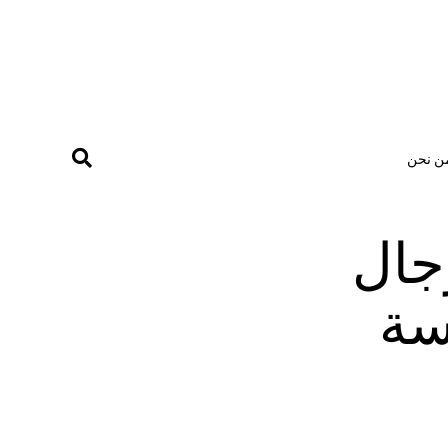
ن نحن
جال
ين MIDEL برئاسة