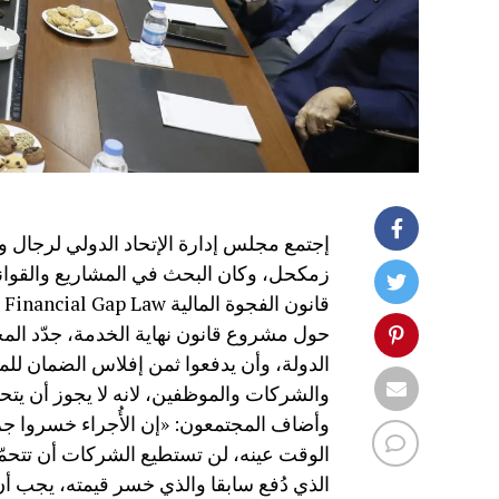
زمكحل، وكان البحث في المشاريع والقواني
قانون الفجوة المالية Financial Gap Law ومسوّدة مشروع قانون موازنة العام 2026.
حول مشروع قانون نهاية الخدمة، جدّد المج
الدولة، وأن يدفعوا ثمن إفلاس الضمان للمر
والشركات والموظفين، لانه لا يجوز أن يتحم
وأضاف المجتمعون: «إن الأُجراء خسروا جزء
الوقت عينه، لن تستطيع الشركات أن تتحم
الذي دُفع سابقا والذي خسر قيمته، يجب أ