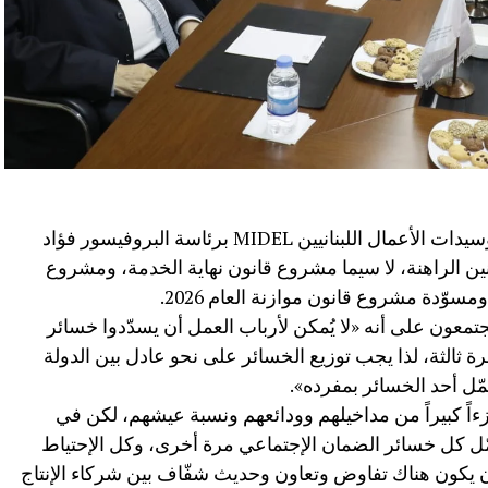
إجتمع مجلس إدارة الإتحاد الدولي لرجال وسيدات الأعمال اللبنانيين MIDEL برئاسة البروفيسور فؤاد
ن الراهنة، لا سيما مشروع قانون نهاية الخدمة، ومشروع
تمعون على أنه «لا يُمكن لأرباب العمل أن يسدّدوا خسائر
ة ثالثة، لذا يجب توزيع الخسائر على نحو عادل بين الدولة
ّل أحد الخسائر بمفرده».
اً كبيراً من مداخيلهم وودائعهم ونسبة عيشهم، لكن في
ّل كل خسائر الضمان الإجتماعي مرة أخرى، وكل الإحتياط
ن يكون هناك تفاوض وتعاون وحديث شفّاف بين شركاء الإنتاج