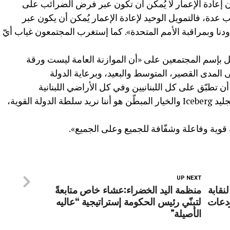
 أن إعادة الإعمار لا يُمكن أن تكون عبر فرض الضرائب على
ة، فالتمويل الوحيد لإعادة الإعمار يُمكن أن يكون عبر
دنا وبمراقبة الأمم المتحدة». كما إستغرب المجتمعون غياب أيّ
 بإسم المجتمعين على «أن الموازنة العامة ليست ورقة
 المدى القصير، المتوسط والبعيد، وبرعاية الدولة
ن تطبّق على كل اللبنانيين وفي كل الأراضي اللبنانية
وبالمساواة. أما الشق المختبئ وراء جبل الجليد Iceberg والخيار المبطّن هو أننا نريد سلطة الدولة القوية،
 قوية وفاعلة وشفّافة للجميع وعلى الجميع».
UP NEXT
نقابة
منظمة اليد الخضراء:عشاء خاص متابعةً
ودعات
لتبنّي رئيس الحكومة إستراتيجية “عاليه
الأصيلة”