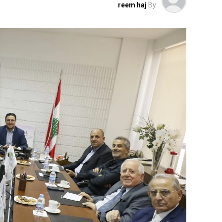
reem haj
By