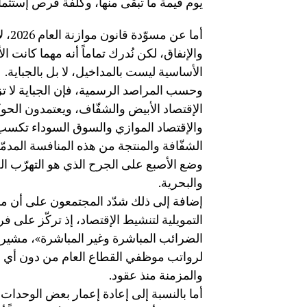
يوم قيمة ما تبقّى منها، وكلفة فرص إستثمارها مجدداً (ost
أما 
والإنفاق، لكن نُدرك تماماً أنه مهما كانت ال
الأساسية ليست بالمداخيل، لا بل بالجباية.
الإقتصاد الأبيض والشفّاف، ويعتمدون الح
والإقتصاد الموازي والسوق السوداء تكسب 
الشفّافة والمنتجة من هذه المنافسة المدمّ
وضع الأصبع على الجرح الذي هو التهرّب الض
والبحرية.
التمويلية لتنشيط الإقتصاد، إذ تركّز عل
لرواتب موظفي القطاع العام من دون أي مع
والمزمنة منذ عقود.
أما بالنسبة إلى إعادة إعمار بعض الوحدات