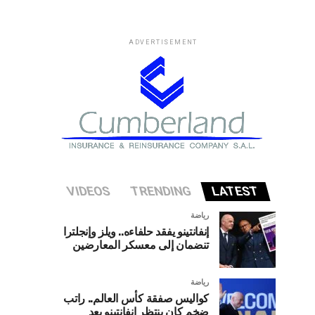
ADVERTISEMENT
VIDEOS
TRENDING
LATEST
رياضة
إنفانتينو يفقد حلفاءه.. ويلز وإنجلترا
تنضمان إلى معسكر المعارضين
رياضة
كواليس صفقة كأس العالم.. راتب
ضخم كان ينتظر إنفانتينو بعد