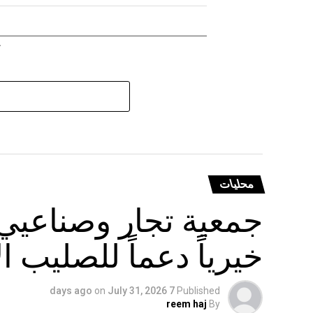
محليات
جمعية تجار وصناعيي 
خيرياً دعماً للصليب ال
on
July 31, 2026
7 days ago
Published
reem haj
By