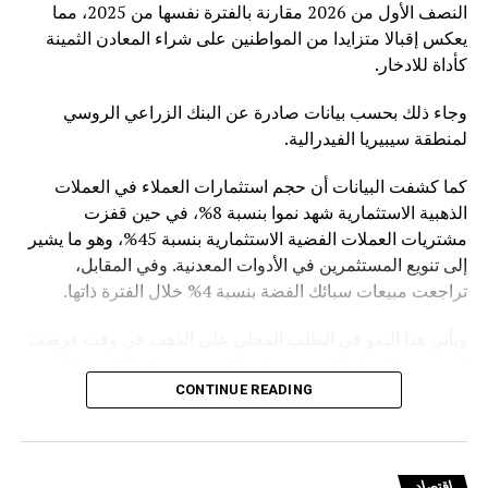
النصف الأول من 2026 مقارنة بالفترة نفسها من 2025، مما
يعكس إقبالا متزايدا من المواطنين على شراء المعادن الثمينة
كأداة للادخار.
وجاء ذلك بحسب بيانات صادرة عن البنك الزراعي الروسي
لمنطقة سيبيريا الفيدرالية.
كما كشفت البيانات أن حجم استثمارات العملاء في العملات
الذهبية الاستثمارية شهد نموا بنسبة 8%، في حين قفزت
مشتريات العملات الفضية الاستثمارية بنسبة 45%، وهو ما يشير
إلى تنويع المستثمرين في الأدوات المعدنية. وفي المقابل،
تراجعت مبيعات سبائك الفضة بنسبة 4% خلال الفترة ذاتها.
ويأتي هذا النمو في الطلب المحلي على الذهب في وقت فرضت
فيه روسيا قيودا على تصدير السبائك، حيث وقع الرئيس فلاديمير
بوتين في مارس الماضي مرسوما يمنع تصدير سبائك الذهب التي
CONTINUE READING
يتجاوز وزنها الإجمالي 100 غرام، مع استثناءات للمسافرين
المغادرين من مطارات موسكو الثلاثة (شيريميتيفو ودوموديدوفو
وفنوكوفو) ومطار فلاديفوستوك (كنيفيتشي) بشرط حصولهم
اقتصاد