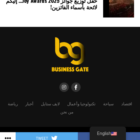
حفل توزيع جوائز Joy Awards 2025… إليكم
لائحة بأسماء الفائزين!
اقتصاد
سياحة
تكنولوجيا وأعمال
لايف ستايل
أخبار
رياضة
من نحن
English
Copyright © 2025 By Business gate magazine
TWEET
SHARE