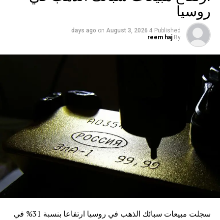
روسيا
on
August 3, 2026
4 days ago
Published
reem haj
By
سجلت مبيعات سبائك الذهب في روسيا ارتفاعا بنسبة 31% في