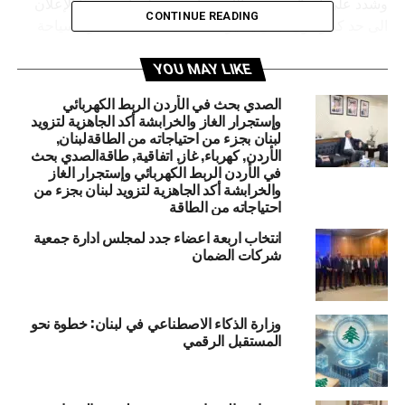
وشدد على انه “مع عودة الاستقرار، ستتجلّى أهمية هذا الإعلان
CONTINUE READING
الى حد كبير كون لبنان يتميّز بتعدّد سياحته، كما تعتبر السياحة
الشتوية ميزة حصرية له حيث لا يوجد دولة عربية لديها ميزة
التزلج الموجودة في لبنان”.
YOU MAY LIKE
الصدي بحث في الأردن الربط الكهربائي
وإذ لفت الى ان “كفردبيان هي المنطقة الوحيدة في الشرق
وإستجرار الغاز والخرابشة أكد الجاهزية لتزويد
الأوسط التي لديها ميزة التزلج”، أشار الى “وجود مناطق أخرى
لبنان بجزء من احتياجاته من الطاقةلبنان,
في لبنان لكن منطقة كفردبيان تعتبر أفضلها”.
الأردن, كهرباء, غاز, اتفاقية, طاقةالصدي بحث
في الأردن الربط الكهربائي وإستجرار الغاز
والخرابشة أكد الجاهزية لتزويد لبنان بجزء من
RELATED TOPICS:
لبنان
احتياجاته من الطاقة
انتخاب اربعة اعضاء جدد لمجلس ادارة جمعية
UP NEX
وشكيان يعلن عن معرض “صنع في لبنان” في 9 أيار
شركات الضمان
DON'T MISS
هبة أميركية للجيش.. العماد عون: جاهزون لكلّ التحدّيات
وزارة الذكاء الاصطناعي في لبنان: خطوة نحو
المستقبل الرقمي