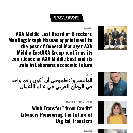
keeping customers informed in real time; she alerts
users about low account balances, card expiry or
renewal needs, and reward points nearing expiration,
EXCLUSIVE
helping them stay in control and aware of any update
related to their accounts, cards, and rewards.
مجتمع
AXA Middle East Board of Directors’
Meeting:Joseph Nasnas appointment to
Whenever human expertise is required, MIRA seamlessly
the post of General Manager AXA
transfers the conversation to a Credit Libanais
Middle EastAXA Group reaffirms its
representative while preserving the full interaction
confidence in AXA Middle East and its
context, ensuring a smooth and personalized customer
role in Lebanon’s economic future.
experience.
خاص
المايسترو”: طموحي أن أكون رقم واحد
Commenting on the launch, Randa Bdeir, Deputy
في الوطن العربي في عالم الأعمال
General Manager and Head of Electronic Payment
Solutions and Card Technology at Credit Libanais, said:
UNCATEGORIZED
“Wink Transfer” from Credit
“In today’s rapidly evolving digital world, customers
Libanais:Pioneering the future of
expect banking to be simple, intelligent, and
Digital Transfers
personalized. With MIRA, we are introducing a new
مجتمع
generation of banking experience that combines the