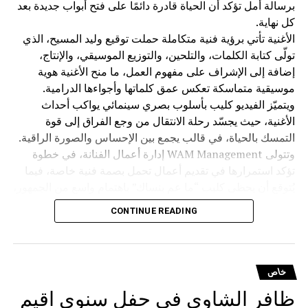
برسالة أمل تؤكد أن الحياة قادرة دائمًا على فتح أبواب جديدة بعد
كل نهاية.
* فتح شبكات الصرّافات الآلية بين البنوك حتى يتمكن أي مواطن
الأغنية تأتي برؤية فنية متكاملة حملت توقيع وليد المسيح، الذي
من السحب من أي جهاز بغض النظر عن مصرفه، وقد وافق
تولّى كتابة الكلمات، والتلحين، والتوزيع الموسيقي، والإنتاج،
نائب الحاكم على العمل بها.
إضافة إلى الإشراف على مفهوم العمل، ما منح الأغنية هوية
تحديث التعميمين 166 و158 تُعد التحديثات الأخيرة على هذين
موسيقية متماسكة تعكس عمق كلماتها وأجواءها الدرامية.
التعميمين خطوة استراتيجية تهدف إلى تنظيم السحوبات النقدية
ويتميّز الفيديو كليب بأسلوب بصري سينمائي يواكب أحداث
للمواطنين؛ حيث تتيح لهم الحصول على جزء من أرصدتهم نقداً،
الأغنية، حيث يجسّد رحلة الانتقال من وجع الفراق إلى قوة
مع تخصيص الجزء المتبقي حصرياً للعمليات الشرائية عبر
التمسك بالحياة، في قالب يجمع بين الإحساس والصورة الراقية.
بطاقات الدفع (POS). تهدف هذه الآلية إلى تقليص الاعتماد على
وتتولى WAM Management إدارة أعمال الفنانة، في خطوة
التداول النقدي (Cash) لصالح الوسائل الإلكترونية، مما يساهم
تؤكد استمرارها في تقديم أعمال تحمل بصمة فنية خاصة، فيما
في زيادة حجم العمليات الرقمية وتحفيز المواطنين على العودة
يُتوقع أن يحظى كليب “ما عم بنساك” باهتمام واسع من الجمهور،
لثقافة الدفع الإلكتروني التي كانت سائدة قبل أزمة 2019، الأمر
لما يقدمه من قصة مؤثرة وإنتاج احترافي يجمع بين الموسيقى
CONTINUE READING
الذي يعزز بدوره من فاعلية الدورة الاقتصادية المنظمة.
والصورة في تجربة فنية متكاملة
RELATED TOPICS:
خاص
UP NEX
اصم العياش: الجمعية تجمعنا… ومنطقة الغرب والشحار
ظافر الشاوي في حفل سنوي اقيم
لى طريق التعافي الاقتصادي