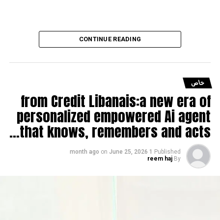
CONTINUE READING
خاص
from Credit Libanais:a new era of
personalized empowered Ai agent
that knows, remembers and acts…
on
June 25, 2026
1 month ago
Published
reem haj
By