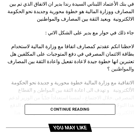
في بنك الأعتماد اللبناني السيدة رندا بدير ان الاتفاق الذي تم بين
المصارف ووزارة المالية هو خطوة محورية وجديدة نحو الحكومة
الالكترونية وبعيد الثقة بين المصارف والمواطنين
جاء ذلك في حوار مع بدير على الشكل الاتي :
لاحظنا انكم عقدتم كمصارف اتفاقا مع وزارة المالية لاستخدام
بطاقة الائتمان المصرفي في دفع المتوجبات على المكلفين هل
تعتبرين انها خطوة جيدة لاعادة تفعيل واعادة الثقة بين المصارف
والمواطنين ؟
الاتفاقية مع وزارة المالية خطوة محورية و جديدة نحو الحكومة
الألكترونية و تهدف الى اعادة الثقة بين المواطن و القطاع
المصرفي .خلال الاجتماع ، لمسنا استعداداً جدّياً من الوزير لدعم
هذا التوجّه، و ذلك مع التأكيد على ضرورة تشجيع عمليات الدفع
CONTINUE READING
الالكتروني عبر البطاقات لأنها تكون أكثر شفافية وسهلة. هذا
النوع من التعاون بين القطاعين العام والمالي هو المدخل
الطبيعي لإعادة انتظام الحركة المالية، وهو يخفف استعمال النقد
YOU MAY LIKE
ويعيد إدماج المواطنين في التعاملات الرقمية بشكل تدريجي