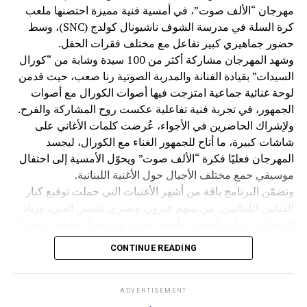
مهرجان “الألف صوت”، في أمسية فنية مميزة احتضنها ملعب
الهاشمية. وأشاد بالدور الريادي الذي تضطلع به المملكة في
كرة السلة في مدرسة الشوف ناشيونال كولدج (SNC)، وسط
ترسيخ قيم الاعتدال والحكمة والانفتاح، وبمكانتها العربية
حضور جماهيري كبير تفاعل مع مختلف فقرات الحفل.
والإسلامية بقيادة جلالة الملك عبد الله الثاني. كما أثنى على
وشهد المهرجان مشاركة أكثر من 100 سيدة وشابة من “كورال
شخصية السفير الحديد، واصفًا إياه بأنه “سفير للمحبة والأخوّة
السيدات” بقيادة الفنانة والمدربة الصوتية رنا صعب، حيث قدمن
والفكر”، لما يجسده من حكمة ورقي في العمل الدبلوماسي،
لوحة غنائية جماعية امتزجت فيها أصوات الكورال مع أصوات
مؤكدًا أن عكار كانت وستبقى أرضًا للكرامة والوطنية والانتماء
الجمهور، في تجربة فنية تفاعلية عكست روح المشاركة والفرح.
العربي، وحاضنةً للقاءات التي تعزز أواصر الأخوة والتلاقي بين
ولإشراك الحاضرين في الأجواء، عُرضت كلمات الأغاني على
أبناء الوطن والأشقاء العرب.
شاشات كبيرة، ما أتاح للجمهور الغناء مع الكورال، ليجسد
وتلا اللقاء وليمة غداء سادتها أجواء من الألفة والمحبة، عكست
المهرجان فعليًا فكرة “الألف صوت” ويحوّل الأمسية إلى احتفال
عمق العلاقات الإنسانية والأخوية بين الحضور.
موسيقي جمع مختلف الأجيال حول الأغنية اللبنانية.
وتضمّن البرنامج باقة من أشهر الأغنيات التي حملت توقيع كبار
وعقب الغداء، قام الوفد بجولة في بركة ومحمية بينو الطبيعية،
الفنانين اللبنانيين، من بينهم فيروز، ونصري شمس الدين، وزياد
حيث كان في استقبالهم رئيس اتحاد بلديات الجومة ورئيس بلدية
الرحباني، وزكي ناصيف، وأحمد قعبور، ومارسيل خليفة، وجوليا
رحبة الأستاذ عدنان ملحم، ورئيسة بلدية بينو الدكتورة كارول
بطرس، في أمسية أعادت إحياء الذاكرة الفنية اللبنانية وأضفت
CONTINUE READING
فارس، اللذان قدّما شرحًا عن المحمية، وأهميتها البيئية، وتاريخ
أجواءً من الحنين والمحبة.
بلدة بينو العريق وإرثها الثقافي.
ويأتي هذا الحدث باكورة برنامج “صيف بعقلين 2026” الذي
يتضمن سلسلة من النشاطات الثقافية والفنية والاجتماعية، في
ADVERTISEMENT
بعدها، توجّه الوفد إلى منطقة القموعة – غابة العذر، حيث كان
إطار حرص البلدية على تنشيط الحركة السياحية والثقافية