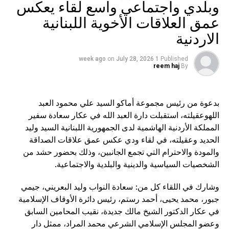
وبلدي واجتماعي واسع لقاء يعكس
إنجاح الحفل.
كذلك شكر العياش وسائل الإعلام التي واكبت المناسبة، وخصّ
عمق العلاقات الأخوية اللبنانية
بالشكر مجلة Business Gate ممثلة بمديرها العام رشا عثمان
الاردنية
على مواكبتها الدائمة لنشاطات الجمعية، كما وجّه العياش الشكر
إلى أعضاء الهيئة الإدارية في الجمعية، مثنياً على الجهود الكبيرة
on
July 28, 2026
1 week ago
Published
التي بذلوها لإنجاح الأمسية، وخصّ بالشكر الجندي المعروف
reem haj
By
سمير مرعي، واصفاً إياه بـ”كبيرنا ومشيرنا”، وإلى استديو جهاد
على التغطية والتصوير، كما وجّه العياش تحية خاصة إلى أفراد
عائلته، وإلى عائلات أعضاء جمعية تجار وصناعيي الغرب، مثمناً
بدعوة من رئيس مجموعة أماكو السيد علي محمود العبد
دعمهم وصبرهم خلال فترة التحضير للمناسبة، وقال: “شكراً
اللهوعقيلته، استقبلت دارة العبد الله في عكار سعادة سفير
لعائلتي، ولعائلات كل تجار وصناعيي الغرب الذين عملوا معنا ولم
المملكة الأردنية الهاشمية لدى الجمهورية اللبنانية السيد وليد
يرونا خلال الأسبوعين الماضيين، فنجاح هذا العمل هو ثمرة
الحديد وعقيلته، في لقاء ودي عكس عمق علاقات الصداقة
دعمكم وتضحياتكم.” مؤكداً أن هذا الإنجاز ما كان ليتحقق لولا
والمودة والاحترام التي تجمع الجانبين، وذلك بحضور حشد من
تكاتف الجميع وروح الفريق التي تجمع أعضاء الجمعية.
الشخصيات السياسية والدينية والبلدية والاجتماعية.
وختم كلمته بالتأكيد أنه، رغم الظروف الصعبة التي يمر بها لبنان،
وشارك في اللقاء كل من: سعادة النواب وليد البعريني، جيمي
يبقى الأمل قائماً، قائلاً: “لبنان… منحبك كتير”، موجهاً الشكر إلى
جميع الحاضرين فرداً فرداً.
جبور، محمد يحيى، أحمد رستم، رئيس دائرة الأوقاف الإسلامية
في عكار الدكتور الشيخ مالك جديدة، نقيب المحامين السابق
وتخللت الأمسية فقرات فنية وشعرية قدّمها الشاعر مازن غنام،
وعضو المجلس الإسلامي الشرعي محمد المراد، ممثل دار
وسط أجواء مميزة عكست روح التضامن والتكافل، وأكدت أهمية