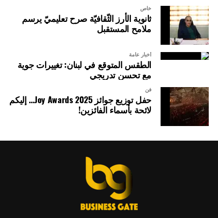
خاص
ثانوية الأرز الثّقافيّة صرح تعليميّ يرسم
ملامح المستقبل
أخبار عامة
الطقس المتوقع في لبنان: تغييرات جوية
مع تحسن تدريجي
فن
حفل توزيع جوائز Joy Awards 2025… إليكم
لائحة بأسماء الفائزين!