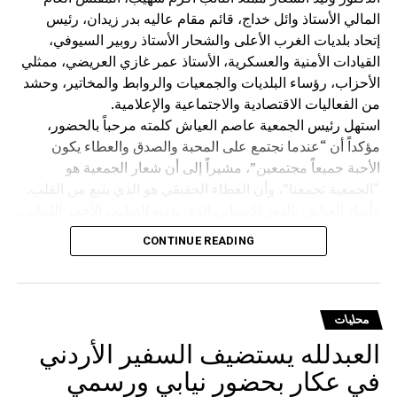
الاقتصادي
المالي الأستاذ وائل خداج، قائم مقام عاليه بدر زيدان، رئيس
إتحاد بلديات الغرب الأعلى والشحار الأستاذ روبير السيوفي،
القيادات الأمنية والعسكرية، الأستاذ عمر غازي العريضي، ممثلي
الأحزاب، رؤساء البلديات والجمعيات والروابط والمخاتير، وحشد
من الفعاليات الاقتصادية والاجتماعية والإعلامية.
استهل رئيس الجمعية عاصم العياش كلمته مرحباً بالحضور،
مؤكداً أن “عندما نجتمع على المحبة والصدق والعطاء يكون
الأحبة جميعاً مجتمعين”، مشيراً إلى أن شعار الجمعية هو
“الجمعية تجمعنا”، وأن العطاء الحقيقي هو الذي ينبع من القلب.
وأشاد العياش بالدور الإنساني الذي يؤديه الصليب الأحمر اللبناني،
قائلاً إن متطوعيه “يضحون بحياتهم من أجل إنقاذ حياة الآخرين”،
CONTINUE READING
متمنياً للمؤسسة وجميع العاملين فيها دوام الحفظ والتوفيق.
كما استذكر الشاعر الراحل طليع حمدان، الذي اعتاد المشاركة
في نشاطات الجمعية، واصفاً بحبيب القلب والروح، رحمه الله”.
وتوجّه بالشكر إلى الشاعر مازن غنام الذي لبّى الدعوة
محليات
للمشاركة في الأمسية دعماً للصليب الأحمر اللبناني، وإلى إدارة
العبدلله يستضيف السفير الأردني
مطعم Kampus 8 والعاملين فيه، وعلى رأسهم الدكتور غازي
في عكار بحضور نيابي ورسمي
الشعار صاحب المطعم ورئيس بلدية عيناب، تقديراً لتعاونهم في