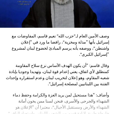
وصف الأمين العام لـ”حزب الله” نعيم قاسم، المفاوضات مع
إسرائيل بأنها “مذلة ومخزية”، رافضا ما ورد في “إعلان
واشنطن”، ووصفه بأنه يرسم المبادئ لخضوع لبنان لمشروع
“إسرائيل الكبرى”.
وقال قاسم: “أن يكون الهدف الأساس نزع سلاح المقاومة
كمنطلق لأي اتفاق، يعني إعدام قوة لبنان، وتهديدا وجوديا بإبادة
شعبه المقاوم، وهو إعلان لتخريب لبنان وعدم استقراره وإحداث
الفتنة بين اللبنانيين لمصلحة إسرائيل”.
وأضاف: “هذا مستحيل لمن يريد العزة والكرامة وحفظ دماء
الشهداء والجرحى والأسرى، فنحن لسنا ممن يخون أمانة
الشهداء والأرض ومستقبل الأجيال”، معتبرا أن “الإعلان هو
خارطة طريق لإبادة قسم من الشعب اللبناني واستعباد الباقي”.