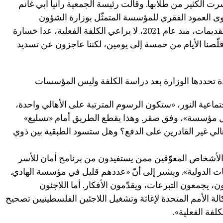
 بالإقفال إذا خسرت الكثير من طلابها. وقالت رئيسة الجمعية رانيا أبي غانم
تهاوى العمود الفقري للمؤسسة المتمثّل بوزارة الشؤون
الاجتماعية، إذ إن ما يصلنا من الوزارة من تقديمات، منذ عام 2021، لا يراعي الكلفة الفعلية، عدا خسارة
وقلّصنا الأيام من خمسة إلى يومين، لكننا عاجزون عن تسديد
ة تحددها الوزارة بعد دراسة الكلفة وليس المؤسسات
عية النور، «ستكون الرسوم المترتبة على الأهالي واحدة،
كل مؤسسة»، وفق صقر. وهذا يقطع الطريق أمام «تسليع»
أهالي غير القادرين على الدفع؟ وهل ستسود الطبقية بين ذوي
 الأشخاص المعوّقين ممن يستفيدون من برنامج أمان للأسر
ات الدولية». ويشير إلى أنّ «عددهم قليل في مؤسسة الهادي.
، يجمعون التبرعات، ويقدّمون الأفكار. أما اللاجئون
ة الأمم المتحدة لإغاثة وتشغيل اللاجئين الفلسطينيين تصحيح
لفة الفعلية».