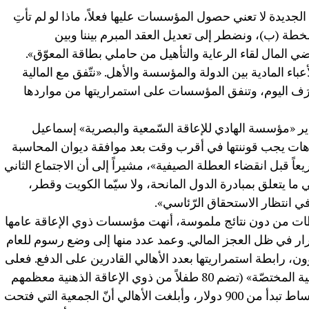
لجديدة لا تعني حصول المؤسسات عليها فعلاً، ماذا لو لم تأتِ
خطة (ب)، ونضطر إلى تعديل العقد المبرم بيننا وبين
 المال لقاء الرعاية والتأهيل من حاملي بطاقة المعوّق».
ء المادية بين الدولة والمؤسسة والأهل. «نتّفق مع المالية
صرَف اليوم، وتنفق المؤسسات على استمراريتها من مواردها
ير «مؤسسة الهادي للإعاقة السّمعية والبصرية» إسماعيل
يوهات يجب قوننتها في أقرب وقت بعد موافقة ديوان المحاسبة
عاً قبل انقضاء العطلة الصيفية»، مشيراً إلى أن الاجتماع الثاني
 ما يتعلق بمبادرة الدول المانحة، ولا سيّما الكويت وقطر،
 انتظار الاستحقاق الرّئاسي».
ت من دون نتائج ملموسة، أنهت مؤسسات ذوي الإعاقة عامها
رار في ظل العجز المالي. وعمد عدد منها إلى وضع رسوم للعام
ن، رابطة استمراريتها بعدد الأهالي القادرين على الدفع. فعلى
سبيل المثال، طلبت «الجمعية اللبنانية للتربية المختصّة» (تضم 80 طفلاً من ذوي الإعاقة الذهنية معظمهم
حاملو متلازمة داون) من الأهالي تسديد أقساط تبدأ من 900 دولار، وأبلغت الأهالي أنّ الجمعية التي فتحت