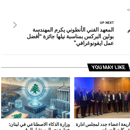
ت
UP NEXT
عم
المعهد الفني الأنطوني يكرم المهندسة
بولين البركس بمناسبة نيلها جائزة “أفضل
عمل ايقونوغرافي”
YOU MAY LIKE
اربعة اعضاء جدد لمجلس ادارة
وزارة الذكاء الاصطناعي في لبنان:
شركات الضمان
خطوة نحو المستقبل الرقمي