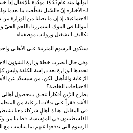
أبوابها منذ عام 1965 مهدّدة
لـ«الأخبار» إنّ «السّبل تقطّعت بنا بعدما 
أموالنا في البنوك. استمررنا باللحم الحيّ 
تكاليف التشغيل ورواتب موظفينا».
ستكون الرسوم المترتبة على الأهالي واحد
وفي حال أبصرت خطة وزارة الشؤون الاجتما
تحددها الوزارة بعد دراسة الكلفة وليس 
الرّعاية والتأهيل. لكن، من سيسدّد عن ال
الاحتياجات الخاصة؟
يطرح الزّين أفكاراً تتعلق بـ«حصول أهالي
الأشد فقراً على بدلات الرعاية من المنظم
في المقابل، هناك أهالٍ شركاء معنا نشيطون
الفلسطينيون في المؤسسة، فطلبنا من وكال
الرسوم التي تدفعها عنهم بما يتناسب مع الك