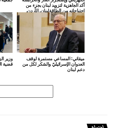
أكد الجاهزية لتزويد لبنان بجزء من
احتياجاته من الطاقةلبنان, الأردن,
كهرباء, غاز, اتفاقية, طاقةالصدي بحث
في الأردن الربط الكهربائي وإستجرار
الغاز والخرابشة أكد الجاهزية لتزويد
لبنان بجزء من احتياجاته من الطاقة
ميقاتي: المساعي مستمرة لوقف
وزير الز
العدوان الإسرائيليّ والشكر لكل من
قضية ال
دعم لبنان
اجتماع