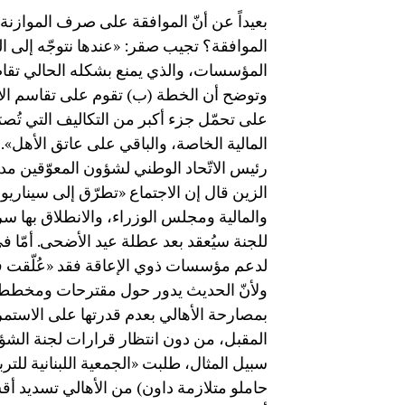
بعيداً عن أنّ الموافقة على صرف الموازنة ا
الموافقة؟ تجيب صقر: «عندها نتوجّه إلى ال
المؤسسات، والذي يمنع بشكله الحالي تقاضي
وتوضح أن الخطة (ب) تقوم على تقاسم الأعبا
على تحمّل جزء أكبر من التكاليف التي تُ
المالية الخاصة، والباقي على عاتق الأهل».
رئيس الاتّحاد الوطني لشؤون المعوّقين مد
الزين قال إن الاجتماع «تطرّق إلى سينار
والمالية ومجلس الوزراء، والانطلاق بها سري
للجنة سيُعقد بعد عطلة عيد الأضحى. أمّا في
لدعم مؤسسات ذوي الإعاقة فقد «عُلّقت في
ولأنّ الحديث يدور حول مقترحات ومخططا
بمصارحة الأهالي بعدم قدرتها على الاستم
المقبل، من دون انتظار قرارات لجنة الشؤو