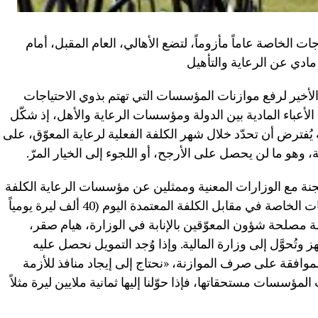
الخاصة عاماً مأزوماً، لتضع الأهالي، العام المقبل، أمام
 مادي عن الرعاية والتأهيل
لأخير لرفع موازنات المؤسسات التي تهتم بذوي الاحتياجات
الأعباء المادية بين الدولة ومؤسسات الرعاية والأهل، إذ شكّل
 يُفترض أن تحدّد خلال شهر الكلفة الفعلية لرعاية المعوّق، على
ة، وهو ما لن يحصل على الأرجح، أو اللجوء إلى الخيار المرّ.
ّجنة مع الوزارات المعنية وممثلين عن مؤسسات الرعاية الكلفة
التي تلبّي الاحتياجات الفعليّة لذوي الاحتياجات الخاصة في مقابل الكلفة المعتمدة اليوم (40 ألف ليرة يومياً
ة مصلحة شؤون المعوّقين بالإنابة في الوزارة، هيام صقر،
وتُحوَّل إلى وزارة المالية. وإذا وُجد التمويل نحصل عليه
موافقة على صرف الموازنة، «نحتاج إلى إيجاد منافذ للأزمة
ؤسسات مستحقاتها، فإذا حوّلنا إليها ثمانية ملايين ليرة مثلاً