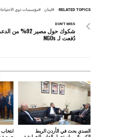
RELATED TOPICS:
لبنان
مؤسسات ذوي الاحتياجا
DON'T MISS
شكوك حول مصير 92% من الد
دُفعت لـ NGOs
الصدي بحث في الأردن الربط
انتخاب 
الكهربائي وإستجرار الغاز والخرابشة
جمعية 