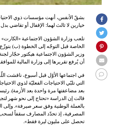
بشقّ الأنفس، أنهت مؤسسات ذوي الاحتياجات 
خيارين لا ثالث لهما: الإقفال أو تقاضي بدل
تلعب وزارة الشؤون الاجتماعية «الكارت» ا
الخاصة قبل التوجّه إلى الخطوة (ب) بتوزّع 
وزير الشؤون الاجتماعية هيكتور حجّار لجنة
أن يُرفع تقريرها إلى وزارة المالية للموافق
في اجتماعها الأوّل قبل أسبوع، ناقشت الل
بعد مضاعفتها مرة واحدة بعد الأزمة). رئيس
قالت إن الدراسة «تحتاج إلى نحو شهر لتجهز 
بالعملة الوطنية وفق سعر صيرفة». وإلى ال
المصرفية، إذ تحدّد المصارف سقفاً لسحب الم
تحصل على مليون ليرة فقط».